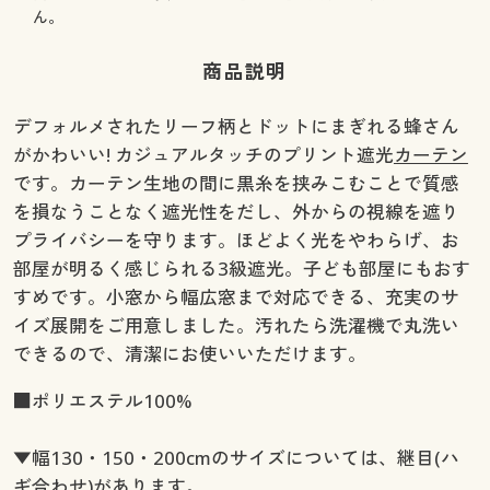
幅130×丈100(2枚組) ◎ 在庫あり
ん。
幅130×丈110(2枚組) ○ 在庫わずか
商品説明
幅130×丈120(2枚組) ◎ 在庫あり
幅130×丈135(2枚組) ○ 在庫わずか
デフォルメされたリーフ柄とドットにまぎれる蜂さん
幅130×丈150(2枚組) ◎ 在庫あり
がかわいい! カジュアルタッチのプリント遮光
カーテン
幅130×丈170(2枚組) ◎ 在庫あり
です。カーテン生地の間に黒糸を挟みこむことで質感
幅130×丈178(2枚組) ◎ 在庫あり
を損なうことなく遮光性をだし、外からの視線を遮り
幅130×丈185(2枚組) ◎ 在庫あり
プライバシーを守ります。ほどよく光をやわらげ、お
幅130×丈190(2枚組) ◎ 在庫あり
部屋が明るく感じられる3級遮光。子ども部屋にもおす
幅130×丈195(2枚組) ◎ 在庫あり
すめです。小窓から幅広窓まで対応できる、充実のサ
幅130×丈200(2枚組) ◎ 在庫あり
イズ展開をご用意しました。汚れたら洗濯機で丸洗い
幅130×丈210(2枚組) ◎ 在庫あり
できるので、清潔にお使いいただけます。
幅130×丈215(2枚組) ◎ 在庫あり
幅130×丈220(2枚組) ○ 在庫わずか
■ポリエステル100%
幅130×丈225(2枚組) ○ 在庫わずか
幅130×丈230(2枚組) ○ 在庫わずか
▼幅130・150・200cmのサイズについては、継目(ハ
幅130×丈240(2枚組) ○ 在庫わずか
ギ合わせ)があります。