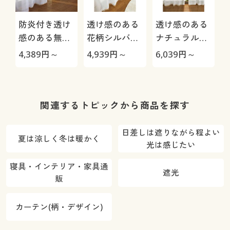
防炎付き透け
透け感のある
透け感のある
感のある無地
花柄シルバー
ナチュラル無
ボイルカーテ
刺繍ボイルカ
地ボイルカー
4,389
円～
4,939
円～
6,039
円～
4
ン
ーテン
テン
関連するトピックから商品を探す
日差しは遮りながら程よい
夏は涼しく冬は暖かく
光は感じたい
寝具・インテリア・家具通
遮光
販
カーテン(柄・デザイン)