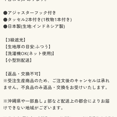
幅130×丈250(2枚組) ○ 在庫わずか
幅130×丈260(2枚組) ○ 在庫わずか
●アジャスターフック付き
幅150×丈90(2枚組) ○ 在庫わずか
●タッセル2本付き(1枚物1本付き)
幅150×丈100(2枚組) ○ 在庫わずか
●日本製(生地:インドネシア製)
幅150×丈110(2枚組) ◎ 在庫あり
幅150×丈120(2枚組) ○ 在庫わずか
【3級遮光】
幅150×丈135(2枚組) ◎ 在庫あり
【生地厚の目安:ふつう】
幅150×丈150(2枚組) ○ 在庫わずか
【洗濯機OK(ネット使用)】
幅150×丈170(2枚組) ◎ 在庫あり
【小型別配送】
幅150×丈178(2枚組) ◎ 在庫あり
幅150×丈185(2枚組) ◎ 在庫あり
【返品・交換不可】
幅150×丈190(2枚組) ○ 在庫わずか
※受注生産商品のため、ご注文後のキャンセルは承れ
幅150×丈195(2枚組) ◎ 在庫あり
ません。不良品のみ返品・交換をお受けいたします。
幅150×丈200(2枚組) ◎ 在庫あり
幅150×丈205(2枚組) ○ 在庫わずか
※沖縄県や一部島しょ部など配送上の都合によりお届
幅150×丈210(2枚組) ○ 在庫わずか
けできない地域がございます。
幅150×丈215(2枚組) ○ 在庫わずか