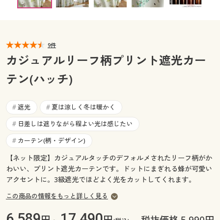
幅100×丈85(2枚組) ○ 在庫わずか
カタログ無料プレゼント
幅100×丈90(2枚組) ○ 在庫わずか
マイページ
会員メニュー
幅100×丈95(2枚組) ◎ 在庫あり
幅100×丈100(2枚組) ◎ 在庫あり
閲覧履歴
9件
マイページ
幅100×丈105(2枚組) ◎ 在庫あり
カジュアルリーフ柄プリント遮光カー
幅100×丈110(2枚組) ◎ 在庫あり
お気に入り
テン(ハッチ)
閲覧履歴
幅100×丈115(2枚組) ◎ 在庫あり
幅100×丈120(2枚組) ◎ 在庫あり
サポート
幅100×丈125(2枚組) ◎ 在庫あり
お気に入り
遮光
夏は涼しく冬は暖かく
#
#
幅100×丈130(2枚組) ◎ 在庫あり
ご利用ガイド
日差しは遮りながら程よい光は感じたい
#
サポート
幅100×丈135(2枚組) ◎ 在庫あり
幅100×丈140(2枚組) ○ 在庫わずか
カーテン(柄・デザイン)
#
よくある質問とお問い合わせ
ご利用ガイド
幅100×丈145(2枚組) ◎ 在庫あり
【ネット限定】カジュアルタッチのデフォルメされたリーフ柄がか
幅100×丈150(2枚組) ◎ 在庫あり
わいい、プリント遮光カーテンです。ドットにまぎれる蜂が可愛い
幅100×丈155(2枚組) ○ 在庫わずか
よくある質問とお問い合わせ
アクセントに。3級遮光でほどよく光をカットしてくれます。
幅100×丈160(2枚組) ◎ 在庫あり
この商品の情報をもっと詳しく見る
幅100×丈165(2枚組) ○ 在庫わずか
6,589
17,490
幅100×丈170(2枚組) ◎ 在庫あり
円～
円
税抜価格 5,990円