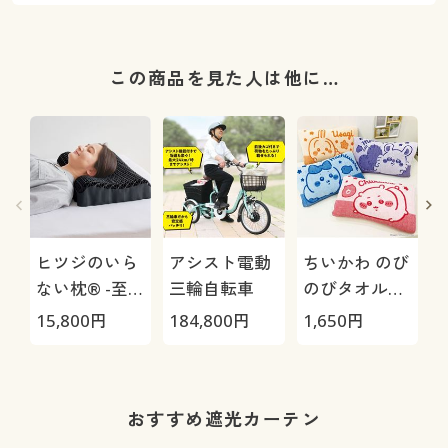
この商品を見た人は他に…
ヒツジのいら
アシスト電動
ちいかわ のび
ない枕® -至
三輪自転車
のびタオル地
極-
枕カバー
H
15,800
円
184,800
円
1,650
円
4
0
おすすめ遮光カーテン