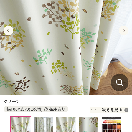
大きいサイズ
制服・スクールすべて
美容・健康・サプリメント
寝具・ベッド
制服・スクール
美容・健康通販すべて
家具・収納
キッチン・雑貨・日用品
バーゲン
大きいサイズ通販すべて
制服・学生服
カーテン・ラグ・ファブリック
大きいサイズ
制服・スクールすべて
美容・健康・サプリメント
寝具・ベッド
詳細検索
バーゲンセール
大きいサイズ レディース服
ジュニア・ティーンズ下着
バーゲン
大きいサイズ通販すべて
制服・学生服
カーテン・ラグ・ファブリック
商品カテゴリ一覧
シークレットセール
大きいサイズ レディース下着
詳細検索
バーゲンセール
大きいサイズ レディース服
ジュニア・ティーンズ下着
カタログ
大きいサイズ メンズ
商品カテゴリ一覧
シークレットセール
大きいサイズ レディース下着
カタログ・チラシからのご注文
カタログ
大きいサイズ 事務・制服
大きいサイズ メンズ
デジタルカタログ
カタログ・チラシからのご注文
グリーン
大きいサイズ 事務・制服
幅100×丈70(2枚組) ◎ 在庫あり
続きを見る
カタログ無料プレゼント
デジタルカタログ
幅100×丈75(2枚組) ○ 在庫わずか
幅100×丈80(2枚組) ◎ 在庫あり
会員メニュー