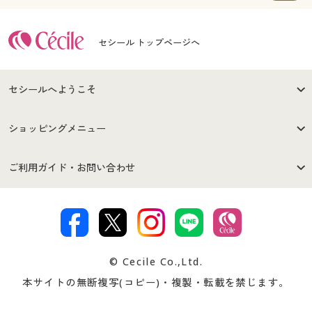
セシール トップページへ
セシールへようこそ
はじめての方へ
ご利用環境について
ショッピングメニュー
セシールご利用規約
プライバシーポリシー
商品カテゴリ
バーゲンセール
ご利用ガイド・お問い合わせ
特定商取引法に基づく表示
古物営業法に基づく表示
カタログ・チラシからのご注
デジタルカタログ
ご注文は
お届けは
文
著作権・商標について
会社案内
交換・返品は
お支払は
カタログ無料プレゼント
特集一覧
© Cecile Co.,Ltd.
会員登録・お客様情報変更に
お客様番号・パスワードをお
本サイトの無断複写(コピー)・複製・転載を禁じます。
プレゼント＆キャンペーン
サイトマップ
ついて
忘れの場合