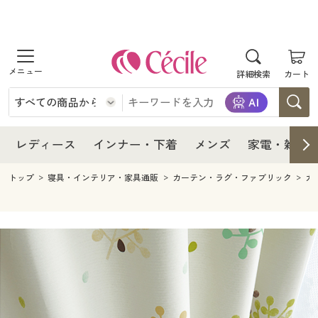
商品を探す
レディース
商品を探す
詳細検索
カート
インナー・下着
レディース通販すべて
レディース
メンズ
インナー・下着通販すべて
レディースファッション
インナー・下着
レディース通販すべて
レディース
インナー・下着
メンズ
家電・雑貨
家電・雑貨
メンズ通販すべて
女性下着
女性下着
メンズ
インナー・下着通販すべて
レディースファッション
トップ
寝具・インテリア・家具通販
カーテン・ラグ・ファブリック
カ
寝具・インテリア・家具
家電・雑貨すべて
メンズファッション
メンズ下着
家電・雑貨
メンズ通販すべて
女性下着
女性下着
美容・健康
寝具・インテリア・家具通販すべて
家電
メンズ下着
ジュニア・ティーンズ下着
寝具・インテリア・家具
家電・雑貨すべて
メンズファッション
メンズ下着
制服・スクール
美容・健康通販すべて
家具・収納
キッチン・雑貨・日用品
美容・健康
寝具・インテリア・家具通販すべて
家電
メンズ下着
ジュニア・ティーンズ下着