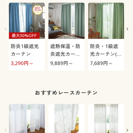
最大50%OFF
防炎1級遮光
遮熱保温・防
防炎・1級遮
カーテン
炎遮光カーテ
光カーテン(リ
ン(日本の色を
ーフ柄)
3,290
円～
9,889
円～
7,689
円～
9
イメージ)
おすすめレースカーテン