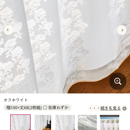
大きいサイズ
制服・スクールすべて
美容・健康・サプリメント
寝具・ベッド
制服・スクール
美容・健康通販すべて
家具・収納
キッチン・雑貨・日用品
バーゲン
大きいサイズ通販すべて
制服・学生服
カーテン・ラグ・ファブリック
大きいサイズ
制服・スクールすべて
美容・健康・サプリメント
寝具・ベッド
詳細検索
バーゲンセール
大きいサイズ レディース服
ジュニア・ティーンズ下着
バーゲン
大きいサイズ通販すべて
制服・学生服
カーテン・ラグ・ファブリック
商品カテゴリ一覧
シークレットセール
大きいサイズ レディース下着
詳細検索
バーゲンセール
大きいサイズ レディース服
ジュニア・ティーンズ下着
カタログ
大きいサイズ メンズ
商品カテゴリ一覧
シークレットセール
大きいサイズ レディース下着
カタログ・チラシからのご注文
カタログ
大きいサイズ 事務・制服
大きいサイズ メンズ
デジタルカタログ
カタログ・チラシからのご注文
オフホワイト
大きいサイズ 事務・制服
幅100×丈68(2枚組) ○ 在庫わずか
続きを見る
カタログ無料プレゼント
デジタルカタログ
幅100×丈73(2枚組) ○ 在庫わずか
幅100×丈78(2枚組) ◎ 在庫あり
会員メニュー