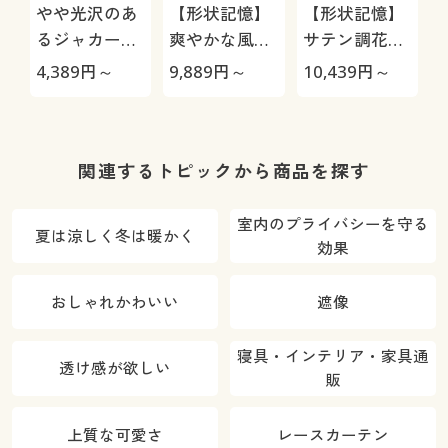
やや光沢のあ
【形状記憶】
【形状記憶】
るジャカード
爽やかな風合
サテン調花柄
織カーテン
いの防炎無地
ジャカード織
4,389
円～
9,889
円～
10,439
円～
1
カーテン/光を
りカーテン/光
通す非遮光
を通す非遮
光・フェミニ
ン
関連するトピックから商品を探す
室内のプライバシーを守る
夏は涼しく冬は暖かく
効果
おしゃれかわいい
遮像
寝具・インテリア・家具通
透け感が欲しい
販
上質な可愛さ
レースカーテン