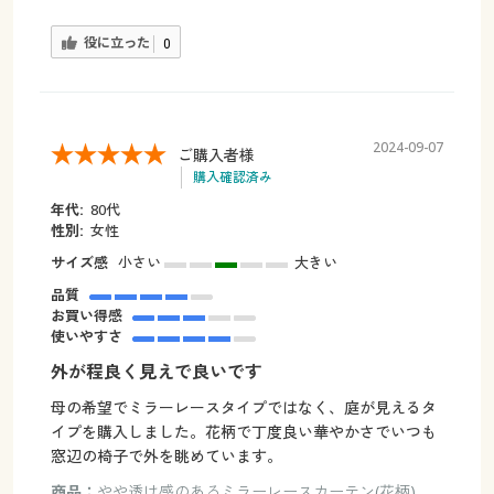
役に立った
0
2024-09-07
ご購入者様
購入確認済み
年代:
80代
性別:
女性
サイズ感
小さい
大きい
品質
お買い得感
使いやすさ
外が程良く見えで良いです
母の希望でミラーレースタイプではなく、庭が見えるタ
イプを購入しました。花柄で丁度良い華やかさでいつも
窓辺の椅子で外を眺めています。
商品：
やや透け感のあるミラーレースカーテン(花柄)