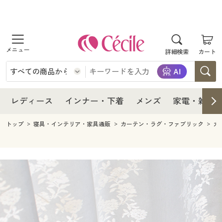
商品を探す
レディース
商品を探す
詳細検索
カート
インナー・下着
レディース通販すべて
レディース
メンズ
インナー・下着通販すべて
レディースファッション
インナー・下着
レディース通販すべて
レディース
インナー・下着
メンズ
家電・雑貨
家電・雑貨
メンズ通販すべて
女性下着
女性下着
メンズ
インナー・下着通販すべて
レディースファッション
トップ
寝具・インテリア・家具通販
カーテン・ラグ・ファブリック
カ
寝具・インテリア・家具
家電・雑貨すべて
メンズファッション
メンズ下着
家電・雑貨
メンズ通販すべて
女性下着
女性下着
美容・健康
寝具・インテリア・家具通販すべて
家電
メンズ下着
ジュニア・ティーンズ下着
寝具・インテリア・家具
家電・雑貨すべて
メンズファッション
メンズ下着
制服・スクール
美容・健康通販すべて
家具・収納
キッチン・雑貨・日用品
美容・健康
寝具・インテリア・家具通販すべて
家電
メンズ下着
ジュニア・ティーンズ下着