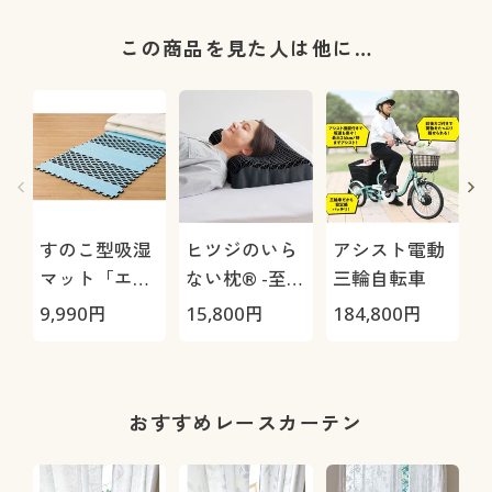
この商品を見た人は他に…
すのこ型吸湿
ヒツジのいら
アシスト電動
マット「エア
ない枕® -至
三輪自転車
ージョブ®」
極-
9,990
円
15,800
円
184,800
円
3
Max
1
おすすめレースカーテン