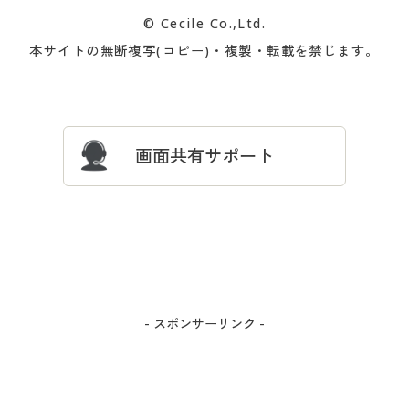
カタログ無料プレゼント
特集一覧
© Cecile Co.,Ltd.
会員登録・お客様情報変更に
お客様番号・パスワードをお
本サイトの無断複写(コピー)・複製・転載を禁じます。
プレゼント＆キャンペーン
サイトマップ
ついて
忘れの場合
サイズガイド
よくある質問とお問い合わせ
画面共有サポート
- スポンサーリンク -