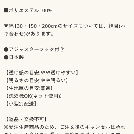
幅130×丈248(2枚組) ○ 在庫わずか
■ポリエステル100%
幅130×丈258(2枚組) ○ 在庫わずか
幅150×丈88(2枚組) ◎ 在庫あり
▼幅130・150・200cmのサイズについては、継目(ハ
幅150×丈98(2枚組) ○ 在庫わずか
ギ合わせ)があります。
幅150×丈108(2枚組) ○ 在庫わずか
幅150×丈118(2枚組) ○ 在庫わずか
●アジャスターフック付き
幅150×丈133(2枚組) ◎ 在庫あり
●日本製
幅150×丈148(2枚組) ○ 在庫わずか
幅150×丈168(2枚組) ○ 在庫わずか
【透け感の目安:やや透けやすい】
幅150×丈176(2枚組) ◎ 在庫あり
【明るさの目安:やや明るい】
幅150×丈183(2枚組) ○ 在庫わずか
【生地厚の目安:普通】
幅150×丈188(2枚組) ○ 在庫わずか
【洗濯機OK(ネット使用)】
幅150×丈193(2枚組) ◎ 在庫あり
【小型別配送】
幅150×丈198(2枚組) ◎ 在庫あり
幅150×丈203(2枚組) ◎ 在庫あり
【返品・交換不可】
幅150×丈208(2枚組) ◎ 在庫あり
※受注生産商品のため、ご注文後のキャンセルは承れ
幅150×丈213(2枚組) ○ 在庫わずか