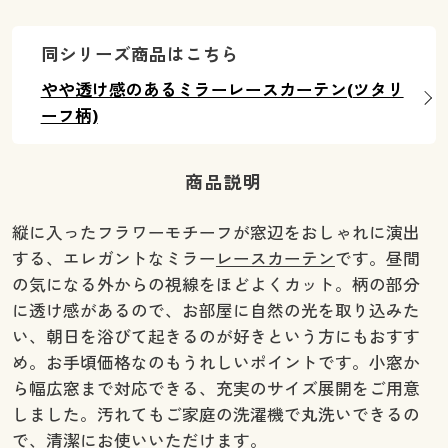
幅130×丈98(2枚組) ◎ 在庫あり
幅130×丈108(2枚組) ○ 在庫わずか
同シリーズ商品はこちら
幅130×丈118(2枚組) ○ 在庫わずか
やや透け感のあるミラーレースカーテン(ツタリ
幅130×丈133(2枚組) ◎ 在庫あり
ーフ柄)
幅130×丈148(2枚組) ◎ 在庫あり
幅130×丈168(2枚組) ○ 在庫わずか
幅130×丈176(2枚組) ◎ 在庫あり
商品説明
幅130×丈183(2枚組) ○ 在庫わずか
幅130×丈188(2枚組) ◎ 在庫あり
縦に入ったフラワーモチーフが窓辺をおしゃれに演出
幅130×丈193(2枚組) ◎ 在庫あり
する、エレガントなミラー
レースカーテン
です。昼間
幅130×丈198(2枚組) ◎ 在庫あり
の気になる外からの視線をほどよくカット。柄の部分
幅130×丈208(2枚組) ○ 在庫わずか
に透け感があるので、お部屋に自然の光を取り込みた
幅130×丈213(2枚組) ○ 在庫わずか
い、朝日を浴びて起きるのが好きという方にもおすす
幅130×丈218(2枚組) ◎ 在庫あり
め。お手頃価格なのもうれしいポイントです。小窓か
幅130×丈223(2枚組) ○ 在庫わずか
ら幅広窓まで対応できる、充実のサイズ展開をご用意
幅130×丈228(2枚組) ◎ 在庫あり
しました。汚れてもご家庭の洗濯機で丸洗いできるの
幅130×丈238(2枚組) ◎ 在庫あり
で、清潔にお使いいただけます。