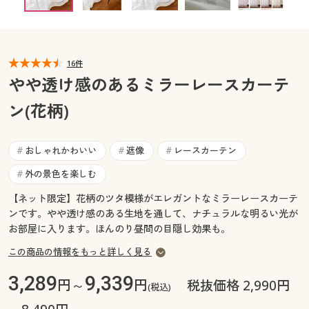
幅100×丈83(2枚組) ◎ 在庫あり
カタログ無料プレゼント
幅100×丈88(2枚組) ◎ 在庫あり
マイページ
会員メニュー
幅100×丈93(2枚組) ◎ 在庫あり
幅100×丈98(2枚組) ◎ 在庫あり
閲覧履歴
16件
マイページ
幅100×丈103(2枚組) ◎ 在庫あり
やや透け感のあるミラーレースカーテ
幅100×丈108(2枚組) ◎ 在庫あり
お気に入り
ン(花柄)
閲覧履歴
幅100×丈113(2枚組) ◎ 在庫あり
幅100×丈118(2枚組) ◎ 在庫あり
サポート
幅100×丈123(2枚組) ◎ 在庫あり
お気に入り
おしゃれかわいい
遮像
レースカーテン
#
#
#
幅100×丈128(2枚組) ◎ 在庫あり
ご利用ガイド
外の景色を楽しむ
#
サポート
幅100×丈133(2枚組) ◎ 在庫あり
幅100×丈138(2枚組) ◎ 在庫あり
【ネット限定】花柄のツタ模様がエレガントなミラーレースカーテ
よくある質問とお問い合わせ
ご利用ガイド
ンです。やや透け感のある生地を通して、ナチュラルな明るい光が
幅100×丈143(2枚組) ◎ 在庫あり
お部屋に入ります。ほんのり昼間の目隠し効果も。
幅100×丈148(2枚組) ◎ 在庫あり
幅100×丈153(2枚組) ○ 在庫わずか
よくある質問とお問い合わせ
この商品の情報をもっと詳しく見る
幅100×丈158(2枚組) ○ 在庫わずか
3,289
9,339
円～
円
税抜価格 2,990円
幅100×丈163(2枚組) ○ 在庫わずか
(税込)
幅100×丈168(2枚組) ○ 在庫わずか