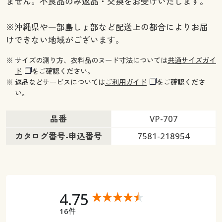
ません。不良品のみ返品・交換をお受けいたします。
幅150×丈218(2枚組) ○ 在庫わずか
幅150×丈223(2枚組) ○ 在庫わずか
※沖縄県や一部島しょ部など配送上の都合によりお届
幅150×丈228(2枚組) ○ 在庫わずか
けできない地域がございます。
幅150×丈233(2枚組) ○ 在庫わずか
幅150×丈238(2枚組) ○ 在庫わずか
※ サイズの測り方、衣料品のヌード寸法については
共通サイズガイ
幅150×丈243(2枚組) ◎ 在庫あり
ド
をご確認ください。
幅150×丈248(2枚組) ○ 在庫わずか
※ 返品などサービスについては
ご利用ガイド
をご確認くださ
幅150×丈258(2枚組) ◎ 在庫あり
い。
幅200×丈98(1枚物) ○ 在庫わずか
幅200×丈108(1枚物) ◎ 在庫あり
品番
VP-707
幅200×丈118(1枚物) ◎ 在庫あり
カタログ番号-申込番号
7581-218954
幅200×丈133(1枚物) ◎ 在庫あり
幅200×丈148(1枚物) ◎ 在庫あり
幅200×丈168(1枚物) ◎ 在庫あり
幅200×丈176(1枚物) ◎ 在庫あり
4.75
幅200×丈183(1枚物) ◎ 在庫あり
幅200×丈188(1枚物) ◎ 在庫あり
16件
幅200×丈193(1枚物) ◎ 在庫あり