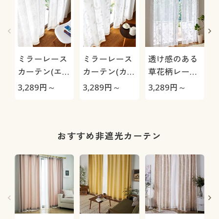
ミラーレース
ミラーレース
透け感のある
カーテン(エレ
カーテン(カジ
草花柄レース
ガントフラワ
ュアルリーフ
カーテン
3,289
円～
3,289
円～
3,289
円～
3
ー柄)
柄)
おすすめ非遮光カーテン