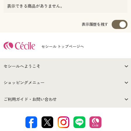
表示できる商品がありません。
表示履歴を残す
セシール トップページへ
セシールへようこそ
はじめての方へ
ご利用環境について
ショッピングメニュー
セシールご利用規約
プライバシーポリシー
商品カテゴリ
バーゲンセール
ご利用ガイド・お問い合わせ
特定商取引法に基づく表示
古物営業法に基づく表示
カタログ・チラシからのご注
デジタルカタログ
ご注文は
お届けは
文
著作権・商標について
会社案内
交換・返品は
お支払は