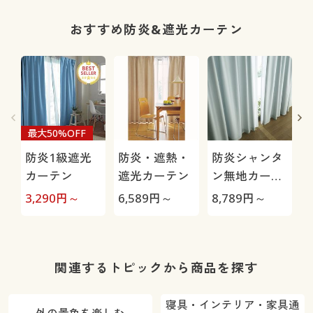
おすすめ防炎&遮光カーテン
最大50%OFF
防炎1級遮光
防炎・遮熱・
防炎シャンタ
カーテン
遮光カーテン
ン無地カーテ
ン
3,290
円～
6,589
円～
8,789
円～
7
関連するトピックから商品を探す
寝具・インテリア・家具通