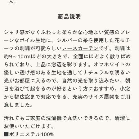
ん。
幅130×丈98(2枚組) ○ 在庫わずか
幅130×丈108(2枚組) ○ 在庫わずか
商品説明
幅130×丈118(2枚組) ◎ 在庫あり
幅130×丈133(2枚組) ◎ 在庫あり
シャリ感がなくふわっと柔らかな心地よい質感のプレ
幅130×丈148(2枚組) ◎ 在庫あり
ーンなボイル生地に、シルバーの糸を使用した花モチ
幅130×丈168(2枚組) ○ 在庫わずか
ーフの刺繍が可愛らしい
レースカーテン
です。刺繍は
幅130×丈176(2枚組) ◎ 在庫あり
約9～10cmほどの大きさで、全面にほどよく散りばめ
幅130×丈183(2枚組) ◎ 在庫あり
られており、上品に窓辺を彩ります。オフホワイトの
幅130×丈188(2枚組) ◎ 在庫あり
優しい透け感のある生地を通してナチュラルな明るい
幅130×丈193(2枚組) ◎ 在庫あり
光がお部屋に入るので、自然の光を取り込みたい、朝
幅130×丈198(2枚組) ◎ 在庫あり
日を浴びて起きるのが好きという方におすすめ。小窓
幅130×丈208(2枚組) ◎ 在庫あり
から幅広窓まで対応できる、充実のサイズ展開をご用
幅130×丈213(2枚組) ◎ 在庫あり
意しました。
幅130×丈218(2枚組) ◎ 在庫あり
幅130×丈223(2枚組) ○ 在庫わずか
汚れてもご家庭の洗濯機で丸洗いできるので、清潔に
幅130×丈228(2枚組) ◎ 在庫あり
お使いいただけます。
幅130×丈238(2枚組) ◎ 在庫あり
■ポリエステル100%