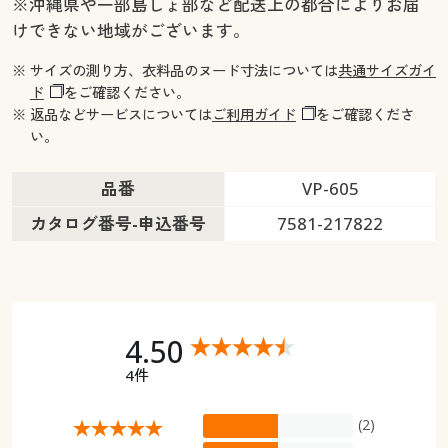
幅150×丈218(2枚組) ○ 在庫わずか
※沖縄県や一部島しょ部など配送上の都合によりお届
幅150×丈223(2枚組) ◎ 在庫あり
けできない地域がございます。
幅150×丈228(2枚組) ○ 在庫わずか
※ サイズの測り方、衣料品のヌード寸法については
共通サイズガイ
幅150×丈233(2枚組) ○ 在庫わずか
ド
をご確認ください。
幅150×丈238(2枚組) ○ 在庫わずか
※ 返品などサービスについては
ご利用ガイド
をご確認くださ
幅150×丈243(2枚組) ○ 在庫わずか
い。
幅150×丈248(2枚組) ○ 在庫わずか
幅150×丈258(2枚組) ○ 在庫わずか
品番
VP-605
幅200×丈98(1枚物) ○ 在庫わずか
カタログ番号-申込番号
7581-217822
幅200×丈108(1枚物) ◎ 在庫あり
幅200×丈118(1枚物) ◎ 在庫あり
幅200×丈133(1枚物) ○ 在庫わずか
幅200×丈148(1枚物) ◎ 在庫あり
幅200×丈168(1枚物) ○ 在庫わずか
4.50
幅200×丈176(1枚物) ◎ 在庫あり
4件
幅200×丈183(1枚物) ◎ 在庫あり
幅200×丈188(1枚物) ◎ 在庫あり
(2)
幅200×丈193(1枚物) ◎ 在庫あり