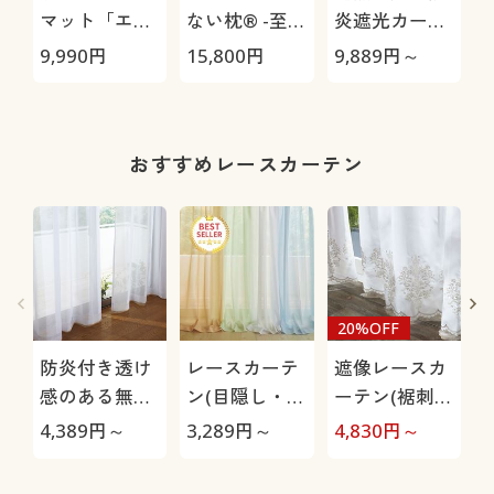
マット「エア
ない枕® -至
炎遮光カーテ
ージョブ®」
極-
ン(日本の色を
9,990
円
15,800
円
9,889
円～
1
Max
イメージ)
おすすめレースカーテン
20%OFF
防炎付き透け
レースカーテ
遮像レースカ
感のある無地
ン(目隠し・
ーテン(裾刺繍
ボイルカーテ
UVカット・防
入り)
4,389
円～
3,289
円～
4,830
円～
4
ン
炎)