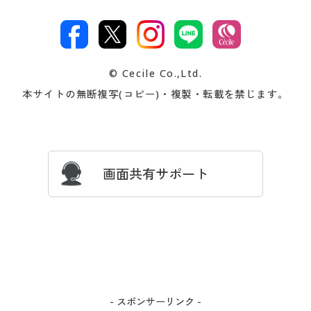
特定商取引法に基づく表示
古物営業法に基づく表示
カタログ・チラシからのご注
デジタルカタログ
ご注文は
お届けは
文
著作権・商標について
会社案内
交換・返品は
お支払は
カタログ無料プレゼント
特集一覧
© Cecile Co.,Ltd.
会員登録・お客様情報変更に
お客様番号・パスワードをお
本サイトの無断複写(コピー)・複製・転載を禁じます。
プレゼント＆キャンペーン
サイトマップ
ついて
忘れの場合
サイズガイド
よくある質問とお問い合わせ
画面共有サポート
- スポンサーリンク -