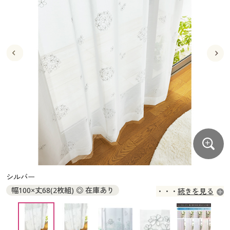
大きいサイズ
制服・スクールすべて
美容・健康・サプリメント
寝具・ベッド
制服・スクール
美容・健康通販すべて
家具・収納
キッチン・雑貨・日用品
バーゲン
大きいサイズ通販すべて
制服・学生服
カーテン・ラグ・ファブリック
大きいサイズ
制服・スクールすべて
美容・健康・サプリメント
寝具・ベッド
詳細検索
バーゲンセール
大きいサイズ レディース服
ジュニア・ティーンズ下着
バーゲン
大きいサイズ通販すべて
制服・学生服
カーテン・ラグ・ファブリック
商品カテゴリ一覧
シークレットセール
大きいサイズ レディース下着
詳細検索
バーゲンセール
大きいサイズ レディース服
ジュニア・ティーンズ下着
カタログ
大きいサイズ メンズ
商品カテゴリ一覧
シークレットセール
大きいサイズ レディース下着
カタログ・チラシからのご注文
カタログ
大きいサイズ 事務・制服
大きいサイズ メンズ
デジタルカタログ
カタログ・チラシからのご注文
シルバー
大きいサイズ 事務・制服
幅100×丈68(2枚組) ◎ 在庫あり
続きを見る
カタログ無料プレゼント
デジタルカタログ
幅100×丈73(2枚組) ◎ 在庫あり
幅100×丈78(2枚組) ◎ 在庫あり
会員メニュー