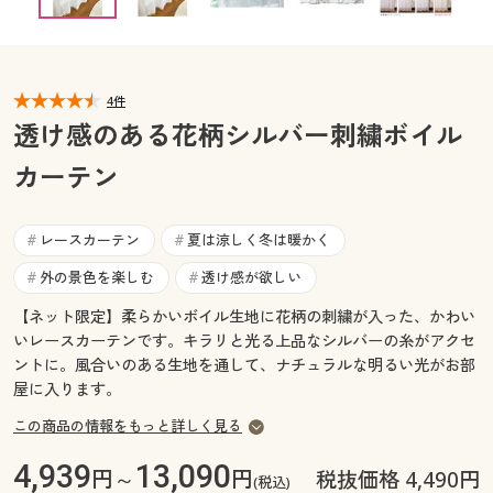
幅100×丈83(2枚組) ◎ 在庫あり
カタログ無料プレゼント
幅100×丈88(2枚組) ◎ 在庫あり
マイページ
会員メニュー
幅100×丈93(2枚組) ○ 在庫わずか
幅100×丈98(2枚組) ◎ 在庫あり
閲覧履歴
4件
マイページ
幅100×丈103(2枚組) ◎ 在庫あり
透け感のある花柄シルバー刺繍ボイル
幅100×丈108(2枚組) ◎ 在庫あり
お気に入り
カーテン
閲覧履歴
幅100×丈113(2枚組) ◎ 在庫あり
幅100×丈118(2枚組) ◎ 在庫あり
サポート
幅100×丈123(2枚組) ○ 在庫わずか
お気に入り
レースカーテン
夏は涼しく冬は暖かく
#
#
幅100×丈128(2枚組) ◎ 在庫あり
ご利用ガイド
外の景色を楽しむ
透け感が欲しい
#
#
サポート
幅100×丈133(2枚組) ◎ 在庫あり
幅100×丈138(2枚組) ◎ 在庫あり
【ネット限定】柔らかいボイル生地に花柄の刺繍が入った、かわい
よくある質問とお問い合わせ
ご利用ガイド
いレースカーテンです。キラリと光る上品なシルバーの糸がアクセ
幅100×丈143(2枚組) ◎ 在庫あり
ントに。風合いのある生地を通して、ナチュラルな明るい光がお部
幅100×丈148(2枚組) ◎ 在庫あり
屋に入ります。
幅100×丈153(2枚組) ○ 在庫わずか
よくある質問とお問い合わせ
この商品の情報をもっと詳しく見る
幅100×丈158(2枚組) ◎ 在庫あり
幅100×丈163(2枚組) ○ 在庫わずか
4,939
13,090
円～
円
税抜価格 4,490円
(税込)
幅100×丈168(2枚組) ◎ 在庫あり