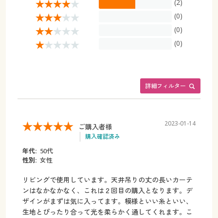
(2)
幅200×丈198(1枚物) ○ 在庫わずか
(0)
幅200×丈208(1枚物) ◎ 在庫あり
(0)
幅200×丈213(1枚物) ○ 在庫わずか
(0)
幅200×丈218(1枚物) ◎ 在庫あり
幅200×丈223(1枚物) ○ 在庫わずか
幅200×丈228(1枚物) ○ 在庫わずか
詳細フィルター
幅200×丈238(1枚物) ◎ 在庫あり
幅200×丈248(1枚物) ○ 在庫わずか
幅200×丈258(1枚物) ◎ 在庫あり
2023-01-14
ご購入者様
購入確認済み
年代:
50代
性別:
女性
リビングで使用しています。天井吊りの丈の長いカーテ
ンはなかなかなく、これは２回目の購入となります。デ
ザインがまずは気に入ってます。模様といい糸といい、
生地とぴったり合って光を柔らかく通してくれます。こ