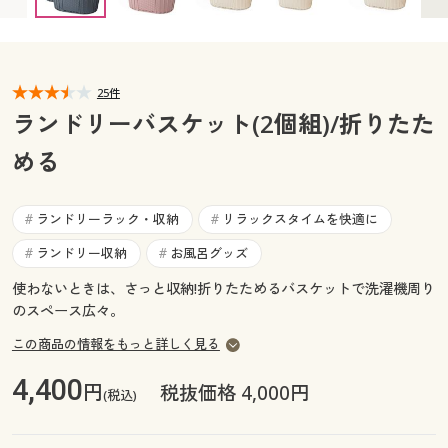
カタログ無料プレゼント
マイページ
会員メニュー
閲覧履歴
25件
マイページ
ランドリーバスケット(2個組)/折りたた
お気に入り
める
閲覧履歴
サポート
お気に入り
ランドリーラック・収納
リラックスタイムを快適に
#
#
ご利用ガイド
ランドリー収納
お風呂グッズ
#
#
サポート
使わないときは、さっと収納!折りたためるバスケットで洗濯機周り
よくある質問とお問い合わせ
ご利用ガイド
のスペース広々。
この商品の情報をもっと詳しく見る
よくある質問とお問い合わせ
4,400
円
税抜価格 4,000円
(税込)