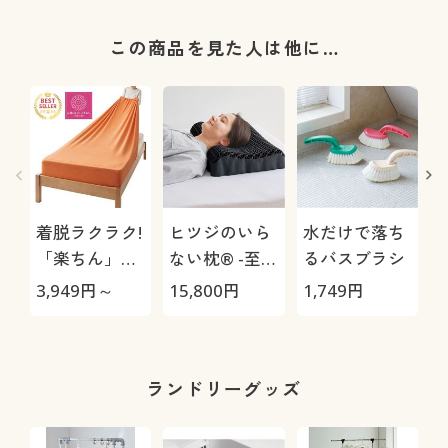
この商品を見た人は他に…
着脱ラクラク!
ヒツジのいら
水だけで落ち
「楽ちん」の
ない枕® -至
るバスブラシ
びのびタオル
極-
3,949
円～
15,800
円
1,749
円
2
シーツ
枚
ランドリーグッズ