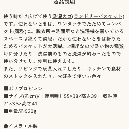
商品説明
使う時だけ広げて使う
洗濯カゴ(ランドリーバスケット)
です。使わないときは、ワンタッチでたためてコンパ
クト(薄型)に。脱衣所や洗面所など洗濯機を置いている
スペースは狭くて窮屈。だから使わないときは折りた
ためるバスケットが大活躍。2個組なので洗い物の種類
毎に分けたり、洗濯前のものと洗濯が終わったもので
使い分けたり。便利に使えます。
また、リビングで玩具入れにしたり、キッチンで食材
のストックを入れたり、お好みで使い方色々。
■ポリプロピレン
■サイズ(約cm)/［使用時］55×38×高さ39 ［収納時］
71×3.5×高さ41
■重量/約920g
●イスラエル製