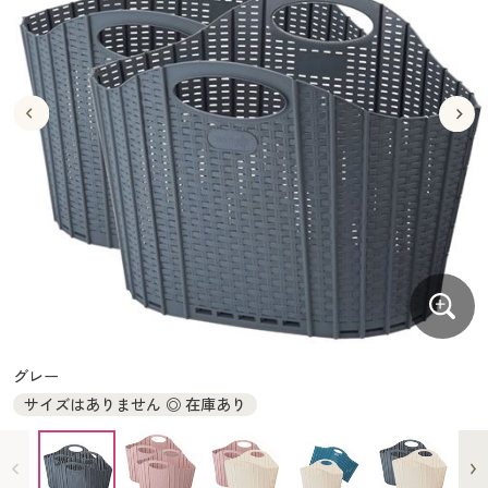
大きいサイズ
制服・スクールすべて
美容・健康・サプリメント
寝具・ベッド
制服・スクール
美容・健康通販すべて
家具・収納
キッチン・雑貨・日用品
バーゲン
大きいサイズ通販すべて
制服・学生服
カーテン・ラグ・ファブリック
大きいサイズ
制服・スクールすべて
美容・健康・サプリメント
寝具・ベッド
詳細検索
バーゲンセール
大きいサイズ レディース服
ジュニア・ティーンズ下着
バーゲン
大きいサイズ通販すべて
制服・学生服
カーテン・ラグ・ファブリック
商品カテゴリ一覧
シークレットセール
大きいサイズ レディース下着
詳細検索
バーゲンセール
大きいサイズ レディース服
ジュニア・ティーンズ下着
カタログ
大きいサイズ メンズ
商品カテゴリ一覧
シークレットセール
大きいサイズ レディース下着
カタログ・チラシからのご注文
カタログ
大きいサイズ 事務・制服
大きいサイズ メンズ
デジタルカタログ
カタログ・チラシからのご注文
グレー
大きいサイズ 事務・制服
サイズはありません ◎ 在庫あり
カタログ無料プレゼント
デジタルカタログ
会員メニュー