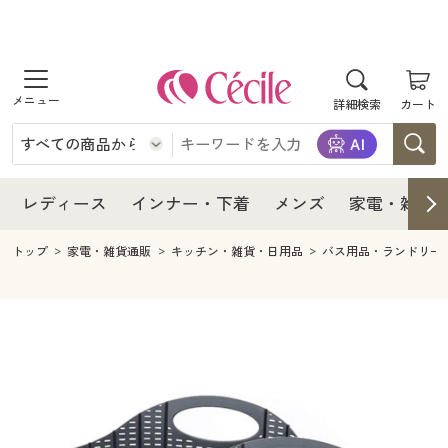
商品を探す
レディース
商品を探す
詳細検索
カート
インナー・下着
レディース通販すべて
レディース
メンズ
インナー・下着通販すべて
レディースファッション
インナー・下着
レディース通販すべて
レディース
インナー・下着
メンズ
家電・雑貨
家電・雑貨
メンズ通販すべて
女性下着
女性下着
メンズ
インナー・下着通販すべて
レディースファッション
トップ
家電・雑貨通販
キッチン・雑貨・日用品
バス用品・ランドリー
寝具・インテリア・家具
家電・雑貨すべて
メンズファッション
メンズ下着
家電・雑貨
メンズ通販すべて
女性下着
女性下着
美容・健康
寝具・インテリア・家具通販すべて
家電
メンズ下着
ジュニア・ティーンズ下着
寝具・インテリア・家具
家電・雑貨すべて
メンズファッション
メンズ下着
制服・スクール
美容・健康通販すべて
家具・収納
キッチン・雑貨・日用品
美容・健康
寝具・インテリア・家具通販すべて
家電
メンズ下着
ジュニア・ティーンズ下着