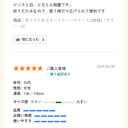
ピンクと白、どちらも綺麗です。
折りたたみなので、使う時だけ広げられて便利です
商品：
折りたためるランドリーバスケット(2個組)（カラ
ー：A）
役に立った
0
2025-02-05
ご購入者様
購入確認済み
年代:
50代
性別:
女性
身長:
145～150cm
サイズ感
小さい
大きい
品質
お買い得感
使いやすさ