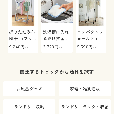
折りたたみ布
洗濯槽に入れ
コンパクトフ
団干し(フック
るだけ抗菌ビ
ォールディン
10個付き・ア
ーズMAX
グハンガー(キ
9,240
円～
3,729
円～
5,590
円～
ルミ製)
ャスター付)/
コンパクト収
納
関連するトピックから商品を探す
お風呂グッズ
家電・雑貨通販
ランドリー収納
ランドリーラック・収納