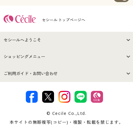
セシール トップページへ
セシールへようこそ
はじめての方へ
ご利用環境について
ショッピングメニュー
セシールご利用規約
プライバシーポリシー
商品カテゴリ
バーゲンセール
ご利用ガイド・お問い合わせ
特定商取引法に基づく表示
古物営業法に基づく表示
カタログ・チラシからのご注
デジタルカタログ
ご注文は
お届けは
文
著作権・商標について
会社案内
交換・返品は
お支払は
カタログ無料プレゼント
特集一覧
© Cecile Co.,Ltd.
会員登録・お客様情報変更に
お客様番号・パスワードをお
本サイトの無断複写(コピー)・複製・転載を禁じます。
プレゼント＆キャンペーン
サイトマップ
ついて
忘れの場合