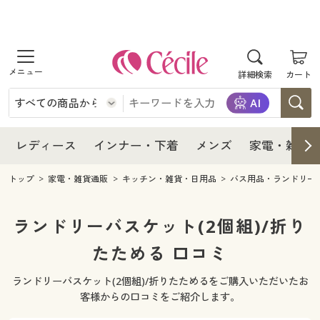
商品を探す
レディース
商品を探す
詳細検索
カート
インナー・下着
レディース通販すべて
レディース
メンズ
インナー・下着通販すべて
レディースファッション
インナー・下着
レディース通販すべて
レディース
インナー・下着
メンズ
家電・雑貨
家電・雑貨
メンズ通販すべて
女性下着
女性下着
メンズ
インナー・下着通販すべて
レディースファッション
トップ
家電・雑貨通販
キッチン・雑貨・日用品
バス用品・ランドリー
寝具・インテリア・家具
家電・雑貨すべて
メンズファッション
メンズ下着
家電・雑貨
メンズ通販すべて
女性下着
女性下着
ランドリーバスケット(2個組)/折り
美容・健康
寝具・インテリア・家具通販すべて
たためる 口コミ
家電
メンズ下着
ジュニア・ティーンズ下着
寝具・インテリア・家具
家電・雑貨すべて
メンズファッション
メンズ下着
ランドリーバスケット(2個組)/折りたためるをご購入いただいたお
制服・スクール
美容・健康通販すべて
家具・収納
キッチン・雑貨・日用品
美容・健康
寝具・インテリア・家具通販すべて
家電
メンズ下着
客様からの口コミをご紹介します。
ジュニア・ティーンズ下着