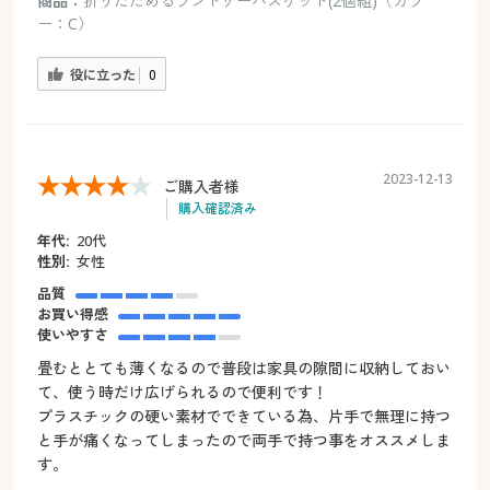
商品：
折りたためるランドリーバスケット(2個組)（カラ
ー：C）
役に立った
0
2023-12-13
ご購入者様
購入確認済み
年代:
20代
性別:
女性
品質
お買い得感
使いやすさ
畳むととても薄くなるので普段は家具の隙間に収納しておい
て、使う時だけ広げられるので便利です！
プラスチックの硬い素材でできている為、片手で無理に持つ
と手が痛くなってしまったので両手で持つ事をオススメしま
す。