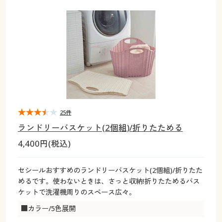
大きいサイズ
制服・スクールすべて
美容・健康・サプリメント
寝具・ベッド
制服・スクール
美容・健康通販すべて
家具・収納
キッチン・雑貨・日用品
バーゲン
大きいサイズ通販すべて
制服・学生服
カーテン・ラグ・ファブリック
大きいサイズ
制服・スクールすべて
美容・健康・サプリメント
寝具・ベッド
詳細検索
バーゲンセール
大きいサイズ レディース服
ジュニア・ティーンズ下着
バーゲン
大きいサイズ通販すべて
制服・学生服
カーテン・ラグ・ファブリック
商品カテゴリ一覧
シークレットセール
大きいサイズ レディース下着
詳細検索
バーゲンセール
大きいサイズ レディース服
ジュニア・ティーンズ下着
カタログ
25件
大きいサイズ メンズ
商品カテゴリ一覧
シークレットセール
大きいサイズ レディース下着
ランドリーバスケット(2個組)/折りたためる
カタログ・チラシからのご注文
4,400円(税込)
カタログ
大きいサイズ 事務・制服
大きいサイズ メンズ
デジタルカタログ
カタログ・チラシからのご注文
セシールおすすめのランドリーバスケット(2個組)/折りたた
大きいサイズ 事務・制服
めるです。使わないときは、さっと収納!折りたためるバス
カタログ無料プレゼント
ケットで洗濯機周りのスペース広々。
デジタルカタログ
■カラー/5色展開
会員メニュー