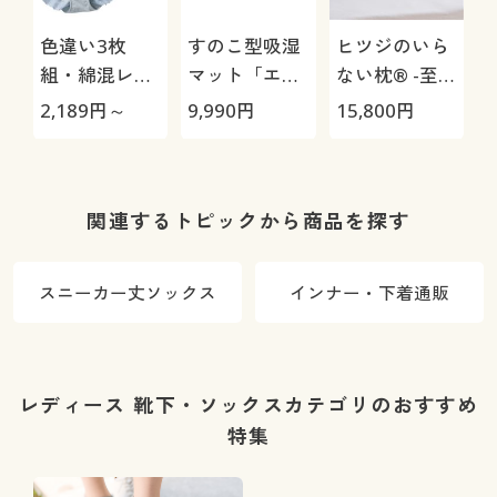
色違い3枚
すのこ型吸湿
ヒツジのいら
組・綿混レー
マット「エア
ない枕® -至
シィショーツ
ージョブ®」
極-
2,189
円～
9,990
円
15,800
円
1
(ストレッチ)
Max
(はきこみ丈ス
タンダード)
関連するトピックから商品を探す
スニーカー丈ソックス
インナー・下着通販
レディース 靴下・ソックスカテゴリのおすすめ
特集