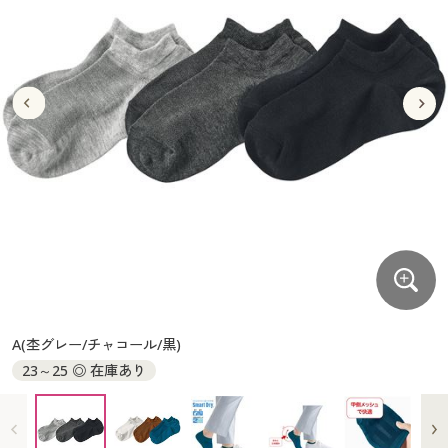
大きいサイズ
制服・スクールすべて
美容・健康・サプリメント
寝具・ベッド
制服・スクール
美容・健康通販すべて
家具・収納
キッチン・雑貨・日用品
バーゲン
大きいサイズ通販すべて
制服・学生服
カーテン・ラグ・ファブリック
大きいサイズ
制服・スクールすべて
美容・健康・サプリメント
寝具・ベッド
詳細検索
バーゲンセール
大きいサイズ レディース服
ジュニア・ティーンズ下着
バーゲン
大きいサイズ通販すべて
制服・学生服
カーテン・ラグ・ファブリック
商品カテゴリ一覧
シークレットセール
大きいサイズ レディース下着
詳細検索
バーゲンセール
大きいサイズ レディース服
ジュニア・ティーンズ下着
カタログ
大きいサイズ メンズ
商品カテゴリ一覧
シークレットセール
大きいサイズ レディース下着
カタログ・チラシからのご注文
カタログ
大きいサイズ 事務・制服
大きいサイズ メンズ
デジタルカタログ
カタログ・チラシからのご注文
A(杢グレー/チャコール/黒)
大きいサイズ 事務・制服
23～25 ◎ 在庫あり
カタログ無料プレゼント
デジタルカタログ
会員メニュー