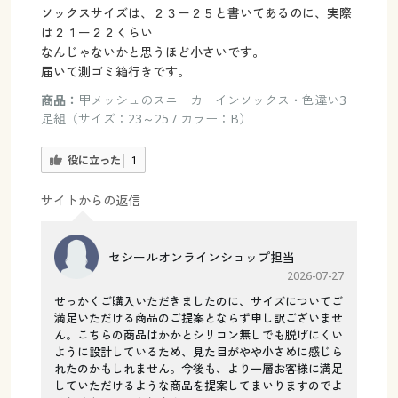
ソックスサイズは、２３ー２５と書いてあるのに、実際
は２１ー２２くらい
なんじゃないかと思うほど小さいです。
届いて測ゴミ箱行きです。
商品：
甲メッシュのスニーカーインソックス・色違い3
足組（サイズ：23～25 / カラー：B）
役に立った
1
サイトからの返信
セシールオンラインショップ担当
2026-07-27
せっかくご購入いただきましたのに、サイズについてご
満足いただける商品のご提案とならず申し訳ございませ
ん。こちらの商品はかかとシリコン無しでも脱げにくい
ように設計しているため、見た目がやや小さめに感じら
れたのかもしれません。今後も、より一層お客様に満足
していただけるような商品を提案してまいりますのでよ