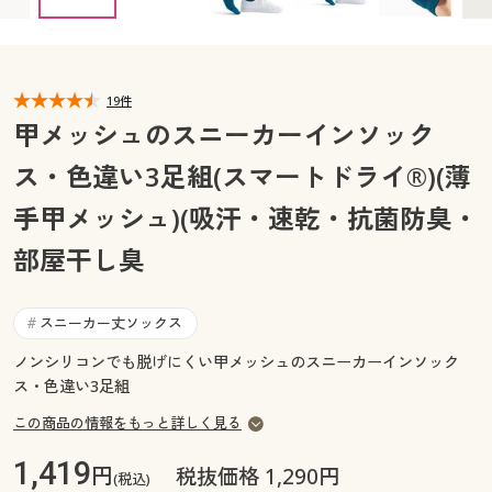
カタログ無料プレゼント
マイページ
会員メニュー
閲覧履歴
19件
マイページ
甲メッシュのスニーカーインソック
お気に入り
ス・色違い3足組(スマートドライ®)(薄
閲覧履歴
手甲メッシュ)(吸汗・速乾・抗菌防臭・
サポート
お気に入り
部屋干し臭
ご利用ガイド
サポート
スニーカー丈ソックス
#
よくある質問とお問い合わせ
ご利用ガイド
ノンシリコンでも脱げにくい甲メッシュのスニーカーインソック
ス・色違い3足組
よくある質問とお問い合わせ
この商品の情報をもっと詳しく見る
1,419
円
税抜価格 1,290円
(税込)