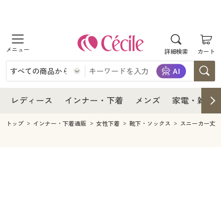
商品を探す
レディース
商品を探す
詳細検索
カート
インナー・下着
レディース通販すべて
レディース
メンズ
インナー・下着通販すべて
レディースファッション
インナー・下着
レディース通販すべて
レディース
インナー・下着
メンズ
家電・雑貨
家電・雑貨
メンズ通販すべて
女性下着
女性下着
メンズ
インナー・下着通販すべて
レディースファッション
トップ
インナー・下着通販
女性下着
靴下・ソックス
スニーカー丈
寝具・インテリア・家具
家電・雑貨すべて
メンズファッション
メンズ下着
家電・雑貨
メンズ通販すべて
女性下着
女性下着
美容・健康
寝具・インテリア・家具通販すべて
家電
メンズ下着
ジュニア・ティーンズ下着
寝具・インテリア・家具
家電・雑貨すべて
メンズファッション
メンズ下着
制服・スクール
美容・健康通販すべて
家具・収納
キッチン・雑貨・日用品
美容・健康
寝具・インテリア・家具通販すべて
家電
メンズ下着
ジュニア・ティーンズ下着