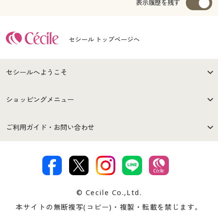
表示履歴を残す
セシール トップページへ
セシールへようこそ
はじめての方へ
ご利用環境について
ショッピングメニュー
セシールご利用規約
プライバシーポリシー
商品カテゴリ
バーゲンセール
ご利用ガイド・お問い合わせ
特定商取引法に基づく表示
古物営業法に基づく表示
カタログ・チラシからのご注
デジタルカタログ
ご注文は
お届けは
文
著作権・商標について
会社案内
交換・返品は
お支払は
カタログ無料プレゼント
特集一覧
© Cecile Co.,Ltd.
会員登録・お客様情報変更に
お客様番号・パスワードをお
本サイトの無断複写(コピー)・複製・転載を禁じます。
プレゼント＆キャンペーン
サイトマップ
ついて
忘れの場合