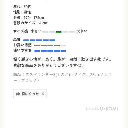
年代:
60代
性別:
男性
身長:
170～175cm
普段のサイズ:
28cm
サイズ感
小さい
大きい
品質
お買い得感
使いやすさ
軽く履き心地が、良く。足が、自然に動き出す靴です。
素敵な商品をありがとうございます😊。
商品：
エスペランザー3(ミズノ)（サイズ：28cm / カラ
ー：ブラック）
役に立った
0