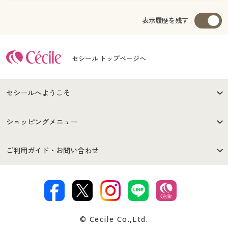
表示履歴を残す
セシール トップページへ
セシールへようこそ
はじめての方へ
ご利用環境について
ショッピングメニュー
セシールご利用規約
プライバシーポリシー
商品カテゴリ
バーゲンセール
ご利用ガイド・お問い合わせ
特定商取引法に基づく表示
古物営業法に基づく表示
カタログ・チラシからのご注
デジタルカタログ
ご注文は
お届けは
文
著作権・商標について
会社案内
交換・返品は
お支払は
カタログ無料プレゼント
特集一覧
© Cecile Co.,Ltd.
会員登録・お客様情報変更に
お客様番号・パスワードをお