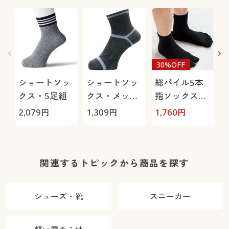
30%OFF
ショートソッ
ショートソッ
総パイル5本
クス・5足組
クス・メッシ
指ソックス・
ュ3足組(吸汗
2足組
2,079
円
1,309
円
1,760
円
1
速乾・抗菌防
臭)
関連するトピックから商品を探す
シューズ・靴
スニーカー