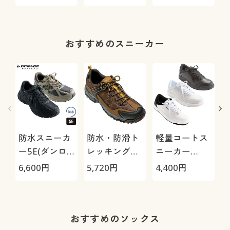
くちんテーパ
CL115FDW
0
ード(ストレッ
チ・UVカッ
ト・速乾・洗
おすすめのスニーカー
濯機OK)
防水スニーカ
防水・防滑ト
軽量コートス
ー5E(ダンロ
レッキングシ
ニーカー
ップリファイ
ューズ4E(ウ
3E(ウィンブ
6,600
円
5,720
円
4,400
円
8
ンド)
ィンブルド
ルドン)
ン)MO46WS
おすすめのソックス