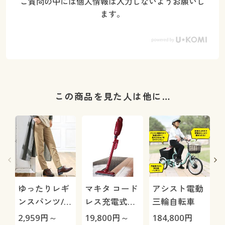
ご質問の中には個人情報は入力しないようお願いし
ます。
この商品を見た人は他に…
ゆったりレギ
マキタ コード
アシスト電動
ンスパンツ/細
レス充電式ク
三輪自転車
見えが叶うら
リーナー
H
2,959
円～
19,800
円～
184,800
円
4