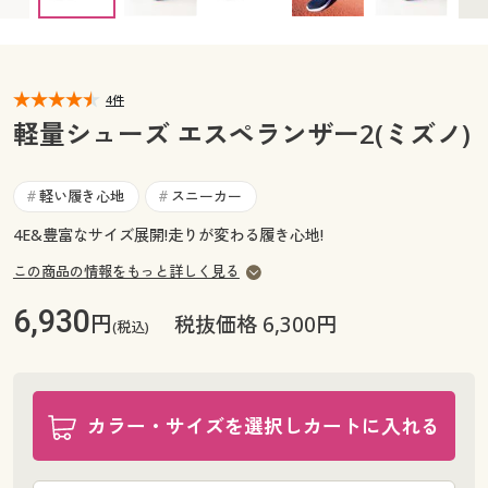
28cm ○ 在庫わずか
29cm ○ 在庫わずか
カタログ無料プレゼント
30cm ○ 在庫わずか
マイページ
会員メニュー
閲覧履歴
4件
マイページ
軽量シューズ エスペランザー2(ミズノ)
お気に入り
閲覧履歴
軽い履き心地
スニーカー
#
#
サポート
お気に入り
4E&豊富なサイズ展開!走りが変わる履き心地!
ご利用ガイド
この商品の情報をもっと詳しく見る
サポート
6,930
円
税抜価格 6,300円
よくある質問とお問い合わせ
(税込)
ご利用ガイド
よくある質問とお問い合わせ
カラー・サイズを選択しカートに入れる