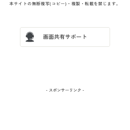
本サイトの無断複写(コピー)・複製・転載を禁じます。
プレゼント＆キャンペーン
サイトマップ
ついて
忘れの場合
サイズガイド
よくある質問とお問い合わせ
画面共有サポート
- スポンサーリンク -
カラー・サイズを選択しカートに入れる