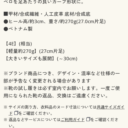
ベロを足あたりの良いカーブ形状に。
■甲材/合成繊維・人工皮革 底材/合成底
●ヒール高/約3cm、重さ/約270g(27.0cm片足)
●ベトナム製
【4E】(相当)
【軽量約270g】(27cm片足)
【大きいサイズも展開】(～30cm)
※ブランド商品につき、デザイン・混率など仕様の一
部が予告なく変更される場合があります
※靴の試し履きは必ず室内でお願いします。一度ご使
用になられた靴の返品、交換はご遠慮ください。
※ サイズの測り方、衣料品のヌード寸法については
共通サイズガイ
ド
をご確認ください。
※ 返品などサービスについては
ご利用ガイド
をご確認くださ
い。