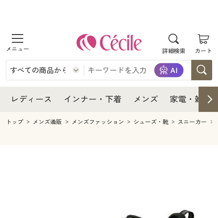
商品を探す
レディース
商品を探す
詳細検索
カート
インナー・下着
レディース通販すべて
レディース
メンズ
インナー・下着通販すべて
レディースファッション
インナー・下着
レディース通販すべて
レディース
インナー・下着
メンズ
家電・雑貨
家電・雑貨
メンズ通販すべて
女性下着
女性下着
メンズ
インナー・下着通販すべて
レディースファッション
トップ
メンズ通販
メンズファッション
シューズ・靴
スニーカー
寝具・インテリア・家具
家電・雑貨すべて
メンズファッション
メンズ下着
家電・雑貨
メンズ通販すべて
女性下着
女性下着
美容・健康
寝具・インテリア・家具通販すべて
家電
メンズ下着
ジュニア・ティーンズ下着
寝具・インテリア・家具
家電・雑貨すべて
メンズファッション
メンズ下着
制服・スクール
美容・健康通販すべて
家具・収納
キッチン・雑貨・日用品
美容・健康
寝具・インテリア・家具通販すべて
家電
メンズ下着
ジュニア・ティーンズ下着