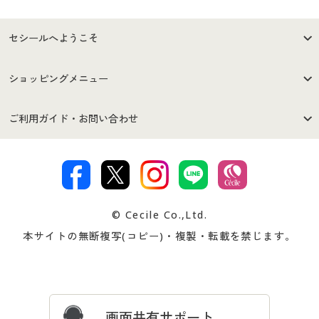
セシールへようこそ
はじめての方へ
ご利用環境について
ショッピングメニュー
セシールご利用規約
プライバシーポリシー
商品カテゴリ
バーゲンセール
ご利用ガイド・お問い合わせ
特定商取引法に基づく表示
古物営業法に基づく表示
カタログ・チラシからのご注
デジタルカタログ
ご注文は
お届けは
文
著作権・商標について
会社案内
交換・返品は
お支払は
カタログ無料プレゼント
特集一覧
© Cecile Co.,Ltd.
会員登録・お客様情報変更に
お客様番号・パスワードをお
本サイトの無断複写(コピー)・複製・転載を禁じます。
プレゼント＆キャンペーン
サイトマップ
ついて
忘れの場合
サイズガイド
よくある質問とお問い合わせ
画面共有サポート