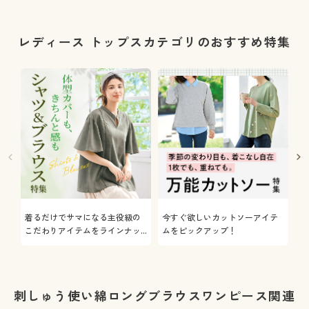
レディース トップスカテゴリのおすすめ特集
着るだけでサマになる主役級の
今すぐ欲しいカットソーアイテ
着
こだわりアイテムをラインナッ
ムをピックアップ！
日
プ
刺しゅう使い綿ロングブラウスワンピース関連