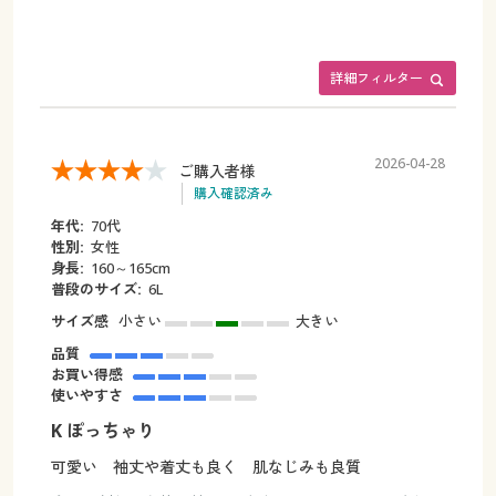
詳細フィルター
2026-04-28
ご購入者様
購入確認済み
年代:
70代
性別:
女性
身長:
160～165cm
普段のサイズ:
6L
サイズ感
小さい
大きい
品質
お買い得感
使いやすさ
K ぽっちゃり
可愛い 袖丈や着丈も良く 肌なじみも良質