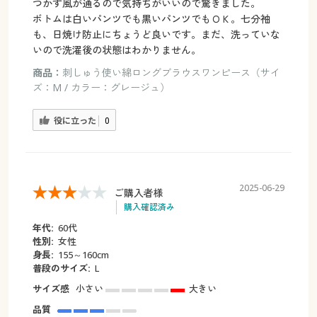
つかず風が通るので気持ちがいいので驚きました。
ボトムは白いパンツでも黒いパンツでもＯＫ。七分袖
も、日焼け防止にちょうど良いです。まだ、洗っていな
いので洗濯後の状態はわかりません。
商品：
刺しゅう使い綿ロングブラウスワンピース（サイ
ズ：M / カラー：グレージュ）
役に立った
0
2025-06-29
ご購入者様
購入確認済み
年代:
60代
性別:
女性
身長:
155～160cm
普段のサイズ:
L
サイズ感
小さい
大きい
品質