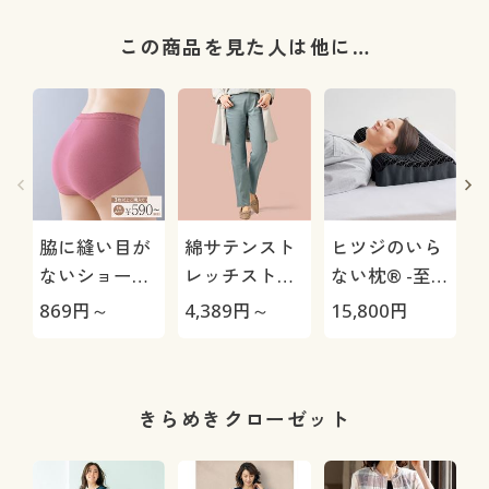
この商品を見た人は他に…
脇に縫い目が
綿サテンスト
ヒツジのいら
ないショーツ
レッチストレ
ない枕® -至
(デイリーヒッ
ートパンツ(ヨ
極-
869
円～
4,389
円～
15,800
円
1
プス®)(綿混
コストレッ
ストレッチ・
チ・微光沢)
はきこみ丈ス
タンダード)
きらめきクローゼット