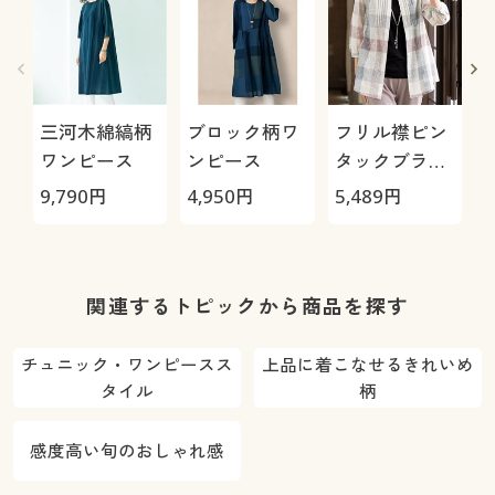
三河木綿縞柄
ブロック柄ワ
フリル襟ピン
ワンピース
ンピース
タックブラウ
ス
9,790
円
4,950
円
5,489
円
4
関連するトピックから商品を探す
チュニック・ワンピースス
上品に着こなせるきれいめ
タイル
柄
感度高い旬のおしゃれ感