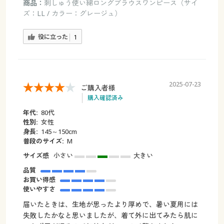
商品：
刺しゅう使い綿ロングブラウスワンピース（サイ
ズ：LL / カラー：グレージュ）
役に立った
1
2025-07-23
ご購入者様
購入確認済み
年代:
80代
性別:
女性
身長:
145～150cm
普段のサイズ:
M
サイズ感
小さい
大きい
品質
お買い得感
使いやすさ
届いたときは、生地が思ったより厚めで、暑い夏用には
失敗したかなと思いましたが、着て外に出てみたら肌に