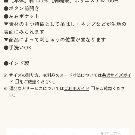
■［本体］綿100% ［刺繍糸］ポリエステル100%
●ボタン前開き
●左右ポケット
▼素材のもつ特徴として糸はし・ネップなどが生地の
表面にみられます
▼商品によって刺しゅうの位置が異なります
●手洗いOK
●インド製
※ サイズの測り方、衣料品のヌード寸法については
共通サイズガイ
ド
をご確認ください。
※ 返品などサービスについては
ご利用ガイド
をご確認くださ
い。