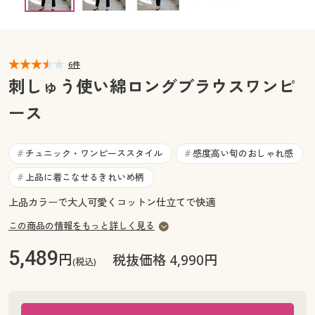
カタログ無料プレゼント
マイページ
会員メニュー
閲覧履歴
6件
マイページ
刺しゅう使い綿ロングブラウスワンピ
お気に入り
ース
閲覧履歴
サポート
お気に入り
チュニック・ワンピーススタイル
感度高い旬のおしゃれ感
#
#
ご利用ガイド
上品に着こなせるきれいめ柄
#
サポート
上品カラーで大人可愛くコットン仕立てで快適
よくある質問とお問い合わせ
ご利用ガイド
この商品の情報をもっと詳しく見る
5,489
円
よくある質問とお問い合わせ
税抜価格 4,990円
(税込)