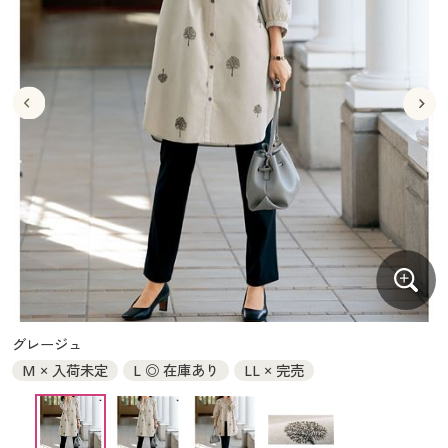
大きいサイズ
制服・スクールすべて
美容・健康・サプリメント
寝具・ベッド
制服・スクール
美容・健康通販すべて
家具・収納
キッチン・雑貨・日用品
バーゲン
大きいサイズ通販すべて
制服・学生服
カーテン・ラグ・ファブリック
大きいサイズ
制服・スクールすべて
美容・健康・サプリメント
寝具・ベッド
詳細検索
バーゲンセール
大きいサイズ レディース服
ジュニア・ティーンズ下着
バーゲン
大きいサイズ通販すべて
制服・学生服
カーテン・ラグ・ファブリック
商品カテゴリ一覧
シークレットセール
大きいサイズ レディース下着
詳細検索
バーゲンセール
大きいサイズ レディース服
ジュニア・ティーンズ下着
カタログ
大きいサイズ メンズ
商品カテゴリ一覧
シークレットセール
大きいサイズ レディース下着
カタログ・チラシからのご注文
カタログ
大きいサイズ 事務・制服
大きいサイズ メンズ
デジタルカタログ
カタログ・チラシからのご注文
グレージュ
大きいサイズ 事務・制服
M × 入荷未定
L ◎ 在庫あり
LL × 完売
カタログ無料プレゼント
デジタルカタログ
会員メニュー