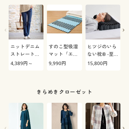
ニットデニム
すのこ型吸湿
ヒツジのいら
ストレートパ
マット「エア
ない枕® -至
ンツ(スマート
ージョブ®」
極-
4,389
円～
9,990
円
15,800
円
1
ニットジーン
Max
ズ)(全方向ス
トレッチ・や
わらか・選べ
きらめきクローゼット
る4レング
ス・洗濯機
OK・1年中は
ける)