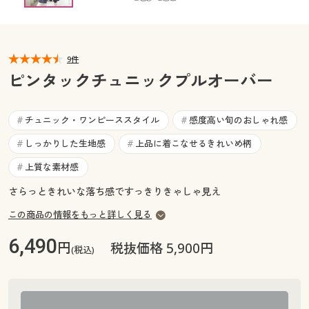
カタログ無料プレゼント
マイページ
会員メニュー
9件
閲覧履歴
マイページ
ピンタックチュニックプルオーバー
お気に入り
閲覧履歴
チュニック・ワンピーススタイル
感度高い旬のおしゃれ感
#
#
サポート
しっかりした生地感
上品に着こなせるきれいめ柄
#
#
お気に入り
ご利用ガイド
上質な素材感
#
サポート
さらっときれいな落ち感ですっきりきゃしゃ見え
よくある質問とお問い合わせ
ご利用ガイド
この商品の情報をもっと詳しく見る
6,490
円
税抜価格 5,900円
(税込)
よくある質問とお問い合わせ