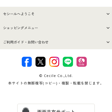
セシールへようこそ
はじめての方へ
ご利用環境について
ショッピングメニュー
セシールご利用規約
プライバシーポリシー
商品カテゴリ
バーゲンセール
ご利用ガイド・お問い合わせ
特定商取引法に基づく表示
古物営業法に基づく表示
カタログ・チラシからのご注
デジタルカタログ
ご注文は
お届けは
文
著作権・商標について
会社案内
交換・返品は
お支払は
カタログ無料プレゼント
特集一覧
© Cecile Co.,Ltd.
会員登録・お客様情報変更に
お客様番号・パスワードをお
本サイトの無断複写(コピー)・複製・転載を禁じます。
プレゼント＆キャンペーン
サイトマップ
ついて
忘れの場合
サイズガイド
よくある質問とお問い合わせ
画面共有サポート