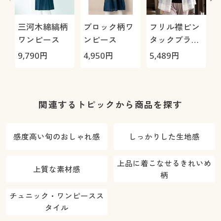
三河木綿縞柄
ブロック柄ワ
フリル襟ピン
ワンピース
ンピース
タックブラウ
ス
9,790
円
4,950
円
5,489
円
4
関連するトピックから商品を探す
感度高い旬のおしゃれ感
しっかりした生地感
上品に着こなせるきれいめ
上質な素材感
柄
チュニック・ワンピースス
タイル