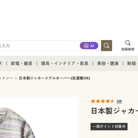
詳細検索
ズ
家電・雑貨
寝具・インテリア・家具
美容・健康
制服
て
ズ通販すべて
家電・雑貨すべて
寝具・インテリア・家具通販すべて
美容・健康通販すべ
制服
ットソー
日本製ジャカードプルオーバー(洗濯機OK)
ズファッション
家電
家具・収納
美容・健康・サプリ
制服
8件
ズ下着
キッチン・雑貨・日用品
寝具・ベッド
ジュ
日本製ジャカー
着
カーテン・ラグ・ファブリック
一部ポイント対象外