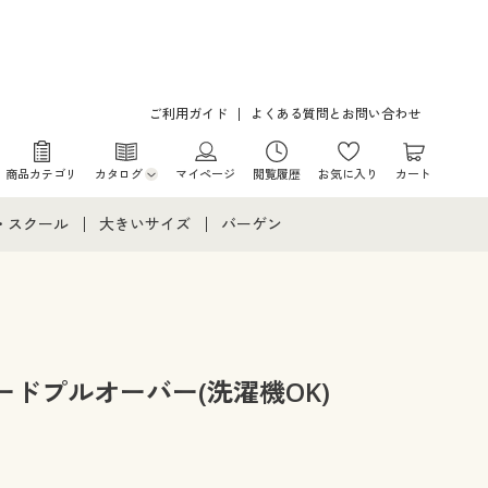
ご利用ガイド
よくある質問とお問い合わせ
商品カテゴリ
カタログ
マイページ
閲覧履歴
お気に入り
カート
カタログ・チラシからのご注文
・スクール
大きいサイズ
バーゲン
デジタルカタログ
て
・スクールすべて
大きいサイズ通販すべて
バーゲンセール
カタログ無料プレゼント
メント
・学生服
大きいサイズ レディース服
シークレットセール
ニア・ティーンズ下着
大きいサイズ レディース下着
ドプルオーバー(洗濯機OK)
大きいサイズ メンズ