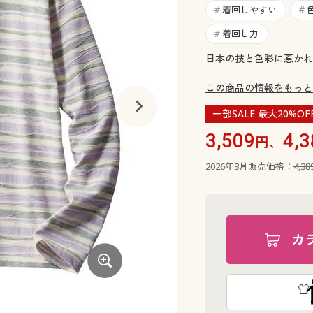
着回しやすい
#
#
着回し力
#
日本の技と色彩に惹かれ
この商品の情報をもっと
一部SALE 最大20%OF
3,509
4,3
円、
2026年3月販売価格：
4,3
カ
ブルー系