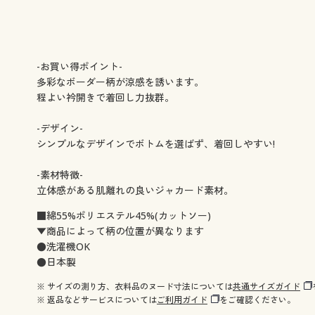
-お買い得ポイント-
多彩なボーダー柄が涼感を誘います。
程よい衿開きで着回し力抜群。
-デザイン-
シンプルなデザインでボトムを選ばず、着回しやすい!
-素材特徴-
立体感がある肌離れの良いジャカード素材。
■綿55%ポリエステル45%(カットソー)
▼商品によって柄の位置が異なります
●洗濯機OK
●日本製
※ サイズの測り方、衣料品のヌード寸法については
共通サイズガイド
※ 返品などサービスについては
ご利用ガイド
をご確認ください。