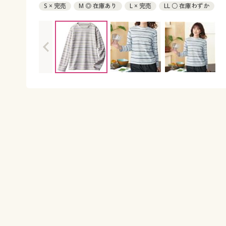
S × 完売
M ◎ 在庫あり
L × 完売
LL ○ 在庫わずか