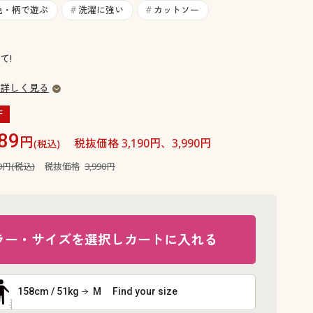
大きいサイズ 事務・制服
色・柄で遊ぶ
洗濯に強い
カットソー
#
#
て!
詳しく見る
F
89
円
税抜価格 3,190円、3,990円
(税込)
89円(税込)
税抜価格
3,990円
ラー・サイズを選択しカートに入れる
158cm / 51kg
M
Find your size
ブルー系