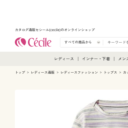
カタログ通販セシール(cecile)のオンラインショップ
レディース
インナー・下着
メン
レディース通販すべて
インナー・下着通販すべ
メン
トップ
レディース通販
レディースファッション
トップス
カ
レディースファッション
女性下着
メン
女性下着
メンズ下着
メン
ジュニア・ティーンズ下