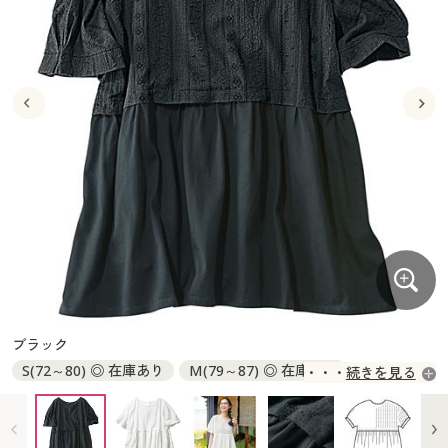
大きいサイズ
制服・スクールすべて
美容・健康・サプリメント
寝具・ベッド
制服・スクール
美容・健康通販すべて
家具・収納
キッチン・雑貨・日用品
バーゲン
大きいサイズ通販すべて
制服・学生服
カーテン・ラグ・ファブリック
大きいサイズ
制服・スクールすべて
美容・健康・サプリメント
寝具・ベッド
詳細検索
バーゲンセール
大きいサイズ レディース服
ジュニア・ティーンズ下着
バーゲン
大きいサイズ通販すべて
制服・学生服
カーテン・ラグ・ファブリック
商品カテゴリ一覧
シークレットセール
大きいサイズ レディース下着
詳細検索
バーゲンセール
大きいサイズ レディース服
ジュニア・ティーンズ下着
カタログ
大きいサイズ メンズ
商品カテゴリ一覧
シークレットセール
大きいサイズ レディース下着
カタログ・チラシからのご注文
カタログ
大きいサイズ 事務・制服
大きいサイズ メンズ
デジタルカタログ
カタログ・チラシからのご注文
ブラック
大きいサイズ 事務・制服
S(72～80) ◎ 在庫あり
M(79～87) ◎ 在庫あり
続きを見る
カタログ無料プレゼント
デジタルカタログ
L(86～94) ◎ 在庫あり
LL(93～101) ○ 在庫わずか
3L(100～108) × 完売
会員メニュー