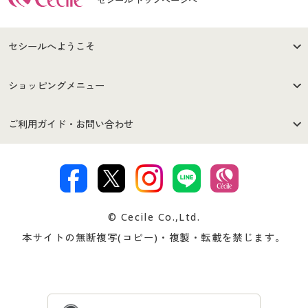
セシール トップページへ
セシールへようこそ
はじめての方へ
ご利用環境について
ショッピングメニュー
セシールご利用規約
プライバシーポリシー
商品カテゴリ
バーゲンセール
ご利用ガイド・お問い合わせ
特定商取引法に基づく表示
古物営業法に基づく表示
カタログ・チラシからのご注
デジタルカタログ
ご注文は
お届けは
文
著作権・商標について
会社案内
交換・返品は
お支払は
カタログ無料プレゼント
特集一覧
© Cecile Co.,Ltd.
会員登録・お客様情報変更に
お客様番号・パスワードをお
本サイトの無断複写(コピー)・複製・転載を禁じます。
プレゼント＆キャンペーン
サイトマップ
ついて
忘れの場合
サイズガイド
よくある質問とお問い合わせ