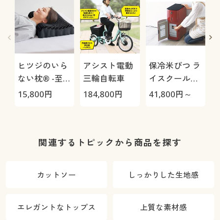
ヒツジのいら
アシスト電動
保冷米びつ ラ
ない枕® -至
三輪自転車
イスクール
極-
HRC-
15,800
円
184,800
円
41,800
円～
3
05S/HRC-10S
1
関連するトピックから商品を探す
カットソー
しっかりした生地感
エレガントなトップス
上質な素材感