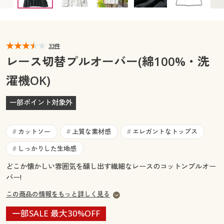
カタログ無料プレゼント
マイページ
会員メニュー
閲覧履歴
33件
マイページ
レース切替プルオーバー(綿100%・洗
お気に入り
濯機OK)
閲覧履歴
サポート
一部ポイント対象外
お気に入り
ご利用ガイド
サポート
カットソー
上質な素材感
エレガントなトップス
#
#
#
よくある質問とお問い合わせ
しっかりした生地感
#
ご利用ガイド
どこか懐かしい雰囲気を醸し出す繊細なレースのコットンプルオー
バー!
よくある質問とお問い合わせ
この商品の情報をもっと詳しく見る
一部SALE 最大30%OFF