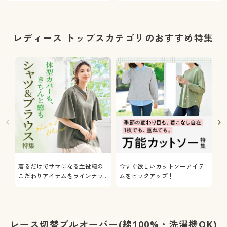
レディース トップスカテゴリのおすすめ特集
着るだけでサマになる主役級の
今すぐ欲しいカットソーアイテ
着
こだわりアイテムをラインナッ
ムをピックアップ！
日
プ
レース切替プルオーバー(綿100%・洗濯機OK)