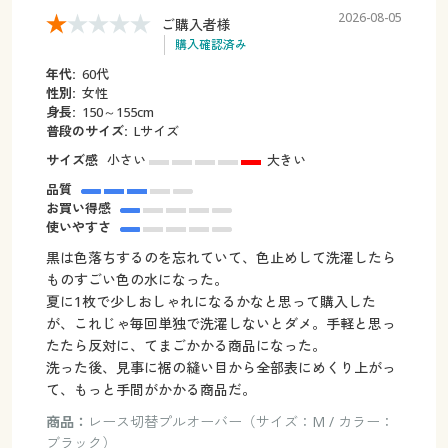
2026-08-05
ご購入者様
購入確認済み
年代:
60代
性別:
女性
身長:
150～155cm
普段のサイズ:
Lサイズ
サイズ感
小さい
大きい
品質
お買い得感
使いやすさ
黒は色落ちするのを忘れていて、色止めして洗濯したら
ものすごい色の水になった。
夏に1枚で少しおしゃれになるかなと思って購入した
が、これじゃ毎回単独で洗濯しないとダメ。手軽と思っ
たたら反対に、てまごかかる商品になった。
洗った後、見事に裾の縫い目から全部表にめくり上がっ
て、もっと手間がかかる商品だ。
商品：
レース切替プルオーバー（サイズ：M / カラー：
ブラック）