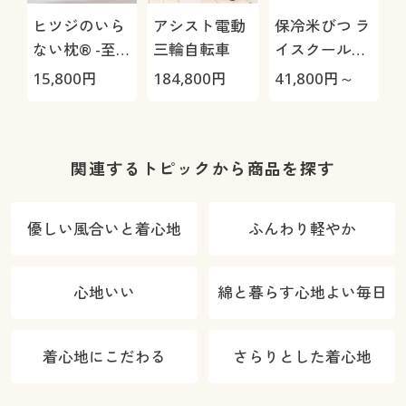
ヒツジのいら
アシスト電動
保冷米びつ ラ
ない枕® -至
三輪自転車
イスクール
極-
HRC-
15,800
円
184,800
円
41,800
円～
3
05S/HRC-10S
関連するトピックから商品を探す
優しい風合いと着心地
ふんわり軽やか
心地いい
綿と暮らす心地よい毎日
着心地にこだわる
さらりとした着心地