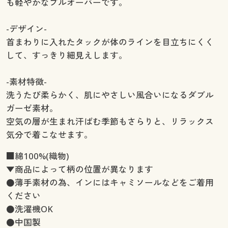
も軽やかなプルオーバーです。
-デザイン-
首まわりに入れたタックが体のラインを目立ちにくく
して、すっきり細見えします。
-素材特徴-
洗うたび柔らかく、肌にやさしい風合いになるダブル
ガーゼ素材。
空気の層が生まれ汗ばむ季節もさらりと、リラックス
気分で着こなせます。
■綿100%(織物)
▼商品によって柄の位置が異なります
●薄手素材の為、インにはキャミソールなどをご着用
ください
●洗濯機OK
●中国製