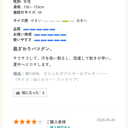
性別:
女性
身長:
150～155cm
普段のサイズ:
M
サイズ感
小さい
大きい
品質
お買い得感
使いやすさ
肌ざわりバツグン。
サラサラして、汗を吸い取るし、洗濯して乾きが早い。
夏中ヘビロテします。
商品：
綿100% さらふわダブルガーゼプルオーバー
（サイズ：M / カラー：ストライプ）
役に立った
3
2026-05-28
ご購入者様
購入確認済み