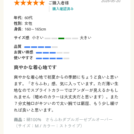
2026-05-20
ご購入者様
購入確認済み
年代:
60代
性別:
女性
身長:
160～165cm
サイズ感
小さい
大きい
品質
お買い得感
使いやすさ
爽やかな着心地です
爽やかな着心地で初夏からの季節にちょうど良いと思い
ます。「さらふわ」感、気に入っています。ただ薄い生
地なのでスプライトカラーではアンダーが見えるかもし
れません（暗めのカラーは大丈夫だと思います）。また
７分丈袖口がキツいので太い腕では窮屈、もう少し緩け
れば良いと思います。
商品：
綿100% さらふわダブルガーゼプルオーバー
（サイズ：M / カラー：ストライプ）