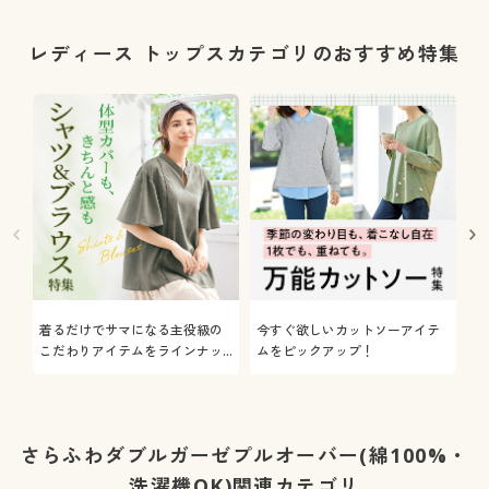
レディース トップスカテゴリのおすすめ特集
着るだけでサマになる主役級の
今すぐ欲しいカットソーアイテ
着
こだわりアイテムをラインナッ
ムをピックアップ！
日
プ
さらふわダブルガーゼプルオーバー(綿100%・
洗濯機OK)関連カテゴリ