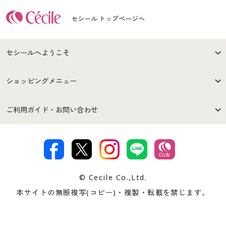
セシール トップページへ
セシールへようこそ
はじめての方へ
ご利用環境について
ショッピングメニュー
セシールご利用規約
プライバシーポリシー
商品カテゴリ
バーゲンセール
ご利用ガイド・お問い合わせ
特定商取引法に基づく表示
古物営業法に基づく表示
カタログ・チラシからのご注
デジタルカタログ
ご注文は
お届けは
文
著作権・商標について
会社案内
交換・返品は
お支払は
カタログ無料プレゼント
特集一覧
© Cecile Co.,Ltd.
会員登録・お客様情報変更に
お客様番号・パスワードをお
本サイトの無断複写(コピー)・複製・転載を禁じます。
プレゼント＆キャンペーン
サイトマップ
ついて
忘れの場合
サイズガイド
よくある質問とお問い合わせ