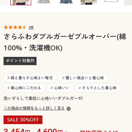
カタログ無料プレゼント
マイページ
会員メニュー
閲覧履歴
3件
マイページ
さらふわダブルガーゼプルオーバー(綿
お気に入り
100%・洗濯機OK)
閲覧履歴
サポート
ポイント対象外
お気に入り
ご利用ガイド
サポート
綿と暮らす心地よい毎日
優しい風合いと着心地
#
#
よくある質問とお問い合わせ
着心地にこだわる
心地いい
さらりとした着心地
#
#
#
ご利用ガイド
洗いざらしで素肌に心地いいダブルガーゼ!
よくある質問とお問い合わせ
この商品の情報をもっと詳しく見る
SALE 30%OFF
3,454
4,609