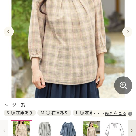
大きいサイズ
制服・スクールすべて
美容・健康・サプリメント
寝具・ベッド
制服・スクール
美容・健康通販すべて
家具・収納
キッチン・雑貨・日用品
バーゲン
大きいサイズ通販すべて
制服・学生服
カーテン・ラグ・ファブリック
大きいサイズ
制服・スクールすべて
美容・健康・サプリメント
寝具・ベッド
詳細検索
バーゲンセール
大きいサイズ レディース服
ジュニア・ティーンズ下着
バーゲン
大きいサイズ通販すべて
制服・学生服
カーテン・ラグ・ファブリック
商品カテゴリ一覧
シークレットセール
大きいサイズ レディース下着
詳細検索
バーゲンセール
大きいサイズ レディース服
ジュニア・ティーンズ下着
カタログ
大きいサイズ メンズ
商品カテゴリ一覧
シークレットセール
大きいサイズ レディース下着
カタログ・チラシからのご注文
カタログ
大きいサイズ 事務・制服
大きいサイズ メンズ
デジタルカタログ
カタログ・チラシからのご注文
ベージュ系
大きいサイズ 事務・制服
S ◎ 在庫あり
M ◎ 在庫あり
L ◎ 在庫あり
続きを見る
カタログ無料プレゼント
デジタルカタログ
LL ◎ 在庫あり
3L ◎ 在庫あり
会員メニュー