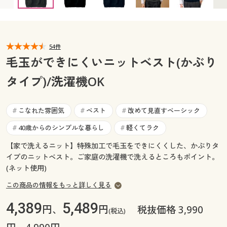
カタログ無料プレゼント
マイページ
会員メニュー
閲覧履歴
54件
マイページ
毛玉ができにくいニットベスト(かぶり
お気に入り
タイプ)/洗濯機OK
閲覧履歴
サポート
お気に入り
こなれた雰囲気
ベスト
改めて見直すベーシック
#
#
#
ご利用ガイド
40歳からのシンプルな暮らし
軽くてラク
#
#
サポート
【家で洗えるニット】特殊加工で毛玉をできにくくした、かぶりタ
よくある質問とお問い合わせ
ご利用ガイド
イプのニットベスト。ご家庭の洗濯機で洗えるところもポイント。
(ネット使用)
よくある質問とお問い合わせ
この商品の情報をもっと詳しく見る
4,389
5,489
円、
円
税抜価格 3,990
(税込)