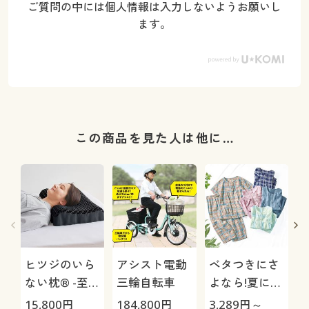
ご質問の中には個人情報は入力しないようお願いし
ます。
この商品を見た人は他に…
ヒツジのいら
アシスト電動
ベタつきにさ
ない枕® -至
三輪自転車
よなら!夏に心
(
極-
地いい爽やか
15,800
円
184,800
円
3,289
円～
2