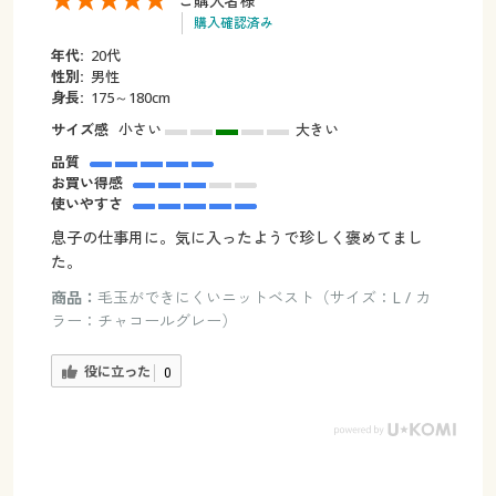
ご購入者様
購入確認済み
年代:
20代
性別:
男性
身長:
175～180cm
サイズ感
小さい
大きい
品質
お買い得感
使いやすさ
息子の仕事用に。気に入ったようで珍しく褒めてまし
た。
商品：
毛玉ができにくいニットベスト（サイズ：L / カ
ラー：チャコールグレー）
役に立った
0