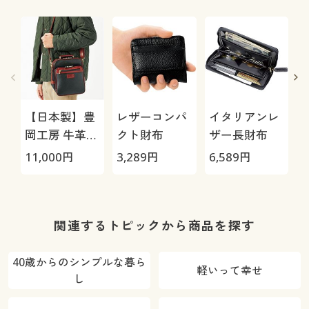
【日本製】豊
レザーコンパ
イタリアンレ
岡工房 牛革使
クト財布
ザー長財布
いバッグ
(
11,000
円
3,289
円
6,589
円
2
関連するトピックから商品を探す
40歳からのシンプルな暮ら
軽いって幸せ
し