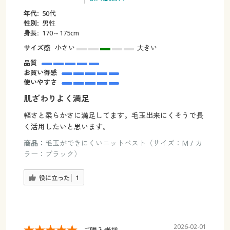
年代:
50代
性別:
男性
身長:
170～175cm
サイズ感
小さい
大きい
品質
お買い得感
使いやすさ
肌ざわりよく満足
軽さと柔らかさに満足してます。毛玉出来にくそうで長
く活用したいと思います。
商品：
毛玉ができにくいニットベスト（サイズ：M / カ
ラー：ブラック）
役に立った
1
2026-02-01