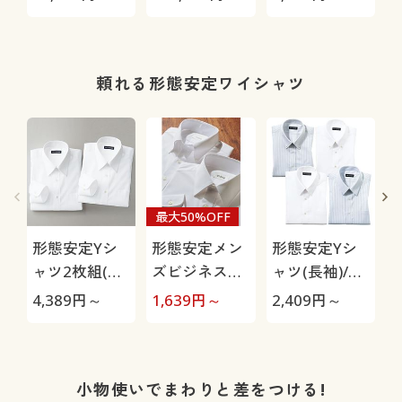
前開きサッカ
ーパジャマ(綿
100%)(半袖)
頼れる形態安定ワイシャツ
最大50%OFF
形態安定Yシ
形態安定メン
形態安定Yシ
ャツ2枚組(長
ズビジネス白
ャツ(長袖)/出
袖)/出張・洗
Yシャツ(長
張・洗い替え
4,389
円～
1,639
円～
2,409
円～
2
い替え対策
袖)/抗菌防
対策
臭・防汚加工
小物使いでまわりと差をつける!