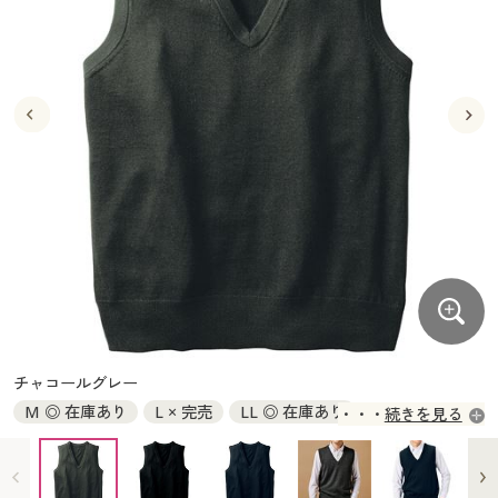
大きいサイズ
制服・スクールすべて
美容・健康・サプリメント
寝具・ベッド
制服・スクール
美容・健康通販すべて
家具・収納
キッチン・雑貨・日用品
バーゲン
大きいサイズ通販すべて
制服・学生服
カーテン・ラグ・ファブリック
大きいサイズ
制服・スクールすべて
美容・健康・サプリメント
寝具・ベッド
詳細検索
バーゲンセール
大きいサイズ レディース服
ジュニア・ティーンズ下着
バーゲン
大きいサイズ通販すべて
制服・学生服
カーテン・ラグ・ファブリック
商品カテゴリ一覧
シークレットセール
大きいサイズ レディース下着
詳細検索
バーゲンセール
大きいサイズ レディース服
ジュニア・ティーンズ下着
カタログ
大きいサイズ メンズ
商品カテゴリ一覧
シークレットセール
大きいサイズ レディース下着
カタログ・チラシからのご注文
カタログ
大きいサイズ 事務・制服
大きいサイズ メンズ
デジタルカタログ
カタログ・チラシからのご注文
チャコールグレー
大きいサイズ 事務・制服
M ◎ 在庫あり
L × 完売
LL ◎ 在庫あり
続きを見る
カタログ無料プレゼント
デジタルカタログ
3L ◎ 在庫あり
5L ◎ 在庫あり
会員メニュー