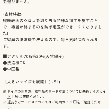
を選びません。
-素材特徴-
繊維表面のウロコを取り去る特殊な加工を施すこと
で、繊維が絡まるのを防ぎ毛玉ができにくくなりまし
た!
ご家庭の洗濯機で洗えるので、毎日気軽に着られま
す。
■アクリル70%毛30%(天竺編み)
●洗濯機OK
●中国製
【大きいサイズも展開】(～5L)
※ サイズの測り方、衣料品のヌード寸法については
共通サイズガイ
ド
をご確認ください。
※ 返品などサービスについては
ご利用ガイド
をご確認くださ
い。