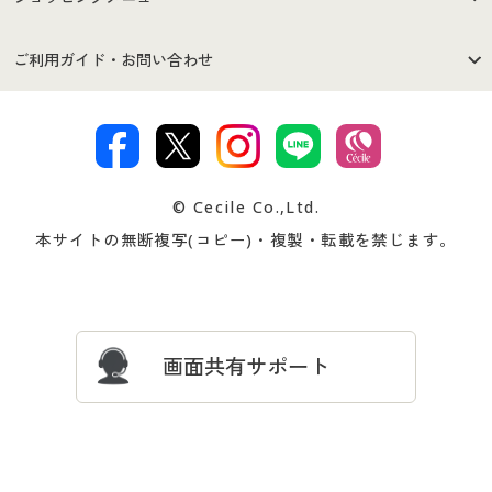
セシールご利用規約
プライバシーポリシー
商品カテゴリ
バーゲンセール
ご利用ガイド・お問い合わせ
特定商取引法に基づく表示
古物営業法に基づく表示
カタログ・チラシからのご注
デジタルカタログ
ご注文は
お届けは
文
著作権・商標について
会社案内
交換・返品は
お支払は
カタログ無料プレゼント
特集一覧
© Cecile Co.,Ltd.
会員登録・お客様情報変更に
お客様番号・パスワードをお
本サイトの無断複写(コピー)・複製・転載を禁じます。
プレゼント＆キャンペーン
サイトマップ
ついて
忘れの場合
サイズガイド
よくある質問とお問い合わせ
画面共有サポート