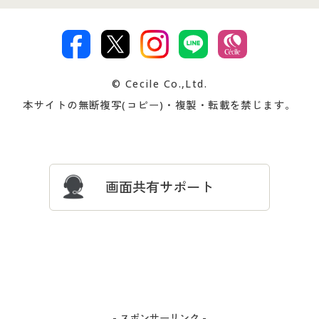
特定商取引法に基づく表示
古物営業法に基づく表示
カタログ・チラシからのご注
デジタルカタログ
ご注文は
お届けは
文
著作権・商標について
会社案内
交換・返品は
お支払は
カタログ無料プレゼント
特集一覧
© Cecile Co.,Ltd.
会員登録・お客様情報変更に
お客様番号・パスワードをお
本サイトの無断複写(コピー)・複製・転載を禁じます。
プレゼント＆キャンペーン
サイトマップ
ついて
忘れの場合
サイズガイド
よくある質問とお問い合わせ
画面共有サポート
- スポンサーリンク -