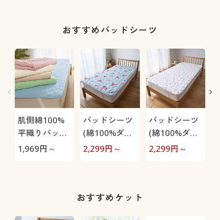
おすすめパッドシーツ
O
肌側綿100%
パッドシーツ
パッドシーツ
平織りパッド
(綿100%ダブ
(綿100%ダブ
シーツ
ルガーゼ・花
ルガーゼ・パ
ル
1,969
円～
2,299
円～
2,299
円～
1
柄)
ッチワーク柄)
おすすめケット