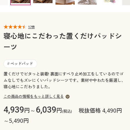
カタログ無料プレゼント
マイページ
会員メニュー
閲覧履歴
17件
マイページ
寝心地にこだわった置くだけパッドシ
お気に入り
ーツ
閲覧履歴
サポート
お気に入り
ベッドパッド
#
ご利用ガイド
置くだけでピタっと装着! 裏面にすべり止め加工をしているのでゴ
サポート
ムなしでもズレにくいパッドシーツです。素材や中わたを厳選し、
よくある質問とお問い合わせ
寝心地にこだわりました。
ご利用ガイド
この商品の情報をもっと詳しく見る
よくある質問とお問い合わせ
4,939
6,039
円～
円
税抜価格 4,490円
(税込)
～5,490円