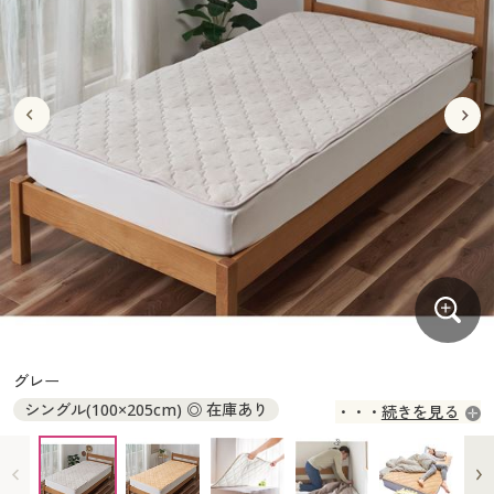
大きいサイズ
制服・スクールすべて
美容・健康・サプリメント
寝具・ベッド
制服・スクール
美容・健康通販すべて
家具・収納
キッチン・雑貨・日用品
バーゲン
大きいサイズ通販すべて
制服・学生服
カーテン・ラグ・ファブリック
大きいサイズ
制服・スクールすべて
美容・健康・サプリメント
寝具・ベッド
詳細検索
バーゲンセール
大きいサイズ レディース服
ジュニア・ティーンズ下着
バーゲン
大きいサイズ通販すべて
制服・学生服
カーテン・ラグ・ファブリック
商品カテゴリ一覧
シークレットセール
大きいサイズ レディース下着
詳細検索
バーゲンセール
大きいサイズ レディース服
ジュニア・ティーンズ下着
カタログ
大きいサイズ メンズ
商品カテゴリ一覧
シークレットセール
大きいサイズ レディース下着
カタログ・チラシからのご注文
カタログ
大きいサイズ 事務・制服
大きいサイズ メンズ
デジタルカタログ
カタログ・チラシからのご注文
グレー
大きいサイズ 事務・制服
シングル(100×205cm) ◎ 在庫あり
続きを見る
カタログ無料プレゼント
デジタルカタログ
ダブル(140×205cm) ◎ 在庫あり
会員メニュー