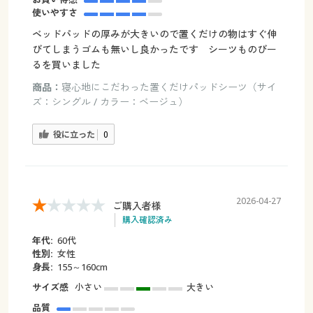
使いやすさ
ベッドパッドの厚みが大きいので置くだけの物はすぐ伸
びてしまうゴムも無いし良かったです シーツものびー
るを買いました
商品：
寝心地にこだわった置くだけパッドシーツ（サイ
ズ：シングル / カラー：ベージュ）
役に立った
0
2026-04-27
ご購入者様
購入確認済み
年代:
60代
性別:
女性
身長:
155～160cm
サイズ感
小さい
大きい
品質