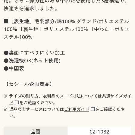
用。さらに弾力性のある中わたを使用した3層構造で、
快適さを追求しました。
■［表生地］毛羽部分/綿100% グランド/ポリエステル
100% ［裏生地］ポリエステル100% ［中わた］ポリエ
ステル100%
●裏面にすべりにくい加工
●洗濯機OK(ネット使用)
●中国製
【セシール企画商品】
※ サイズの測り方、衣料品のヌード寸法については
共通サイズガイ
ド
をご確認ください。
※ 返品などサービスについては
ご利用ガイド
をご確認くださ
い。
品番
CZ-1082