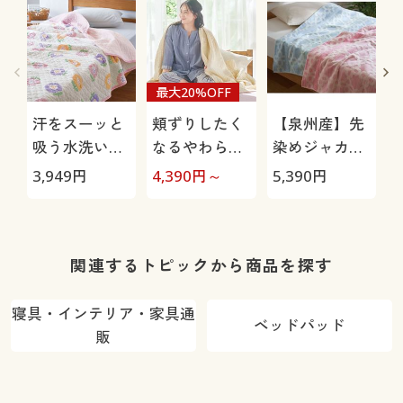
最大20%OFF
汗をスーッと
頬ずりしたく
【泉州産】先
吸う水洗いキ
なるやわらか
染めジャカー
ルトケット(肌
6重ガーゼケ
ドタオルケッ
3,949
円
4,390
円～
5,390
円
6
布団)
ット
ト
関連するトピックから商品を探す
寝具・インテリア・家具通
ベッドパッド
販