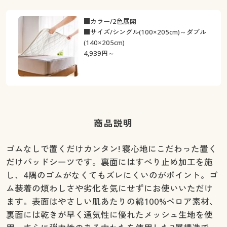
■カラー/2色展開
■サイズ/シングル(100×205cm)～ダブル
(140×205cm)
4,939
円～
商品説明
ゴムなしで置くだけカンタン! 寝心地にこだわった置く
だけパッドシーツです。裏面にはすべり止め加工を施
し、4隅のゴムがなくてもズレにくいのがポイント。ゴ
ム装着の煩わしさや劣化を気にせずにお使いいただけ
ます。表面はやさしい肌あたりの綿100%ベロア素材、
裏面には乾きが早く通気性に優れたメッシュ生地を使