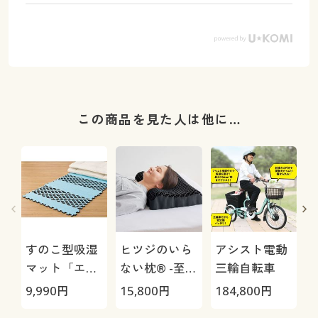
この商品を見た人は他に…
すのこ型吸湿
ヒツジのいら
アシスト電動
マット「エア
ない枕® -至
三輪自転車
ージョブ®」
極-
9,990
円
15,800
円
184,800
円
3
Max