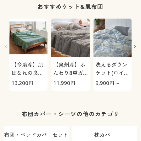
おすすめケット&肌布団
【今治産】肌
【泉州産】ふ
洗えるダウン
ばなれの良い
んわり8重ガ
ケット(ロイヤ
ワッフルケッ
ーゼケット
ルゴールド)
13,200
円
11,990
円
9,900
円～
6
ト
布団カバー・シーツの他のカテゴリ
布団・ベッドカバーセット
枕カバー