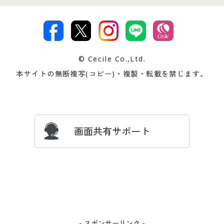
特定商取引法に基づく表示
古物営業法に基づく表示
カタログ・チラシからのご注
デジタルカタログ
ご注文は
お届けは
文
著作権・商標について
会社案内
交換・返品は
お支払は
カタログ無料プレゼント
特集一覧
© Cecile Co.,Ltd.
会員登録・お客様情報変更に
お客様番号・パスワードをお
本サイトの無断複写(コピー)・複製・転載を禁じます。
プレゼント＆キャンペーン
サイトマップ
ついて
忘れの場合
サイズガイド
よくある質問とお問い合わせ
画面共有サポート
- スポンサーリンク -