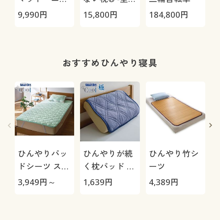
ージョブ®」
極-
9,990
円
15,800
円
184,800
円
2
Max
おすすめひんやり寝具
ひんやりパッ
ひんやりが続
ひんやり竹シ
ドシーツ スマ
く枕パッド ス
ーツ
ートドライ®
マートドライ
3,949
円～
1,639
円
4,389
円
1
プラスクール
®プラスクー
ル「極」