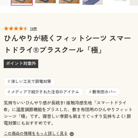
カタログ無料プレゼント
マイページ
会員メニュー
閲覧履歴
16件
マイページ
ひんやりが続くフィットシーツ スマー
お気に入り
トドライ®プラスクール「極」
閲覧履歴
サポート
ポイント対象外
お気に入り
ご利用ガイド
サポート
涼しい工夫で節電対策
#
よくある質問とお問い合わせ
メディアで紹介された注目のアイテム
敷布団カバー
#
#
ご利用ガイド
気持ちいいひんやり感が長続き! 接触冷感生地「スマートドライ
®」に温度調節機能をプラスした、敷き布団用のひんやりフィット
よくある質問とお問い合わせ
シーツ「極」です。寝苦しい季節も朝までぐっすり気持ちよく! 節
電対策にもおすすめです。
この商品の情報をもっと詳しく見る