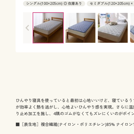
シングル(100×205cm) ◎ 在庫あり
セミダブル(120×205cm) ×
ひんやり寝具を使っていると最初は心地いいけど、寝ているう
が効率よく熱を逃がし、心地よいひんやり感を実現。さらに温
り止め加工を施し、4隅のゴムがなくてもズレにくいのがポイ
■［表生地］複合繊維(ナイロン・ポリエチレン)85% ナイロン1