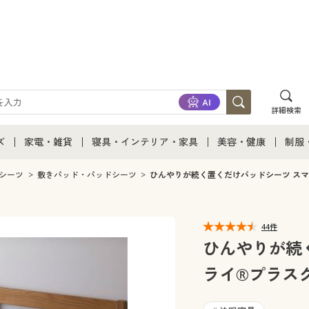
詳細検索
ズ
家電・雑貨
寝具・インテリア・家具
美容・健康
制服
て
ズ通販すべて
家電・雑貨すべて
寝具・インテリア・家具通販すべて
美容・健康通販すべ
制服
シーツ
敷きパッド・パッドシーツ
ひんやりが続く置くだけパッドシーツ ス
ズファッション
家電
家具・収納
美容・健康・サプリ
制服
44件
ズ下着
キッチン・雑貨・日用品
寝具・ベッド
ジュ
ひんやりが続
ライ®プラス
着
カーテン・ラグ・ファブリック