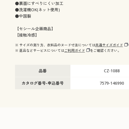
●裏面にすべりにくい加工
●洗濯機OK(ネット使用)
●中国製
【セシール企画商品】
【接触冷感】
※ サイズの測り方、衣料品のヌード寸法については
共通サイズガイド
※ 返品などサービスについては
ご利用ガイド
をご確認ください。
品番
CZ-1088
カタログ番号-申込番号
7579-146990