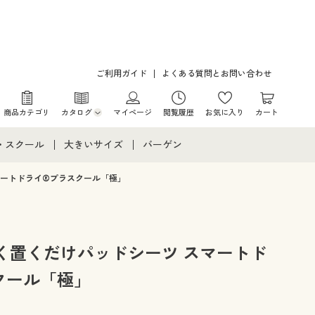
ご利用ガイド
よくある質問とお問い合わせ
商品カテゴリ
カタログ
マイページ
閲覧履歴
お気に入り
カート
カタログ・チラシからのご注文
・スクール
大きいサイズ
バーゲン
デジタルカタログ
て
・スクールすべて
大きいサイズ通販すべて
バーゲンセール
マートドライ®プラスクール「極」
カタログ無料プレゼント
メント
・学生服
大きいサイズ レディース服
シークレットセール
ニア・ティーンズ下着
大きいサイズ レディース下着
く置くだけパッドシーツ スマートド
クール「極」
大きいサイズ メンズ