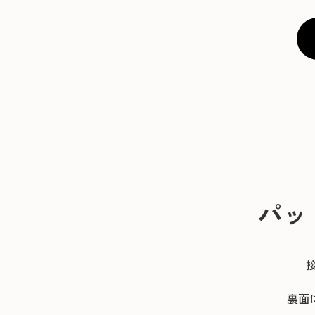
パッ
裏面