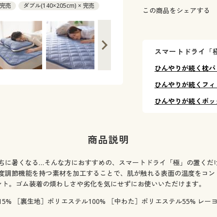
 完売
ダブル(140×205cm) × 完売
この商品をシェアする
スマートドライ「
ひんやりが続く枕パ
ひんやりが続くフィ
ひんやりが続くボッ
商品説明
ちに暑くなる…そんな方におすすめの、スマートドライ「極」の置くだ
度調節機能を持つ素材を加工することで、肌が触れる表面の温度をコン
ント。ゴム装着の煩わしさや劣化を気にせずにお使いいただけます。
5% ［裏生地］ポリエステル100% ［中わた］ポリエステル55% レーヨ