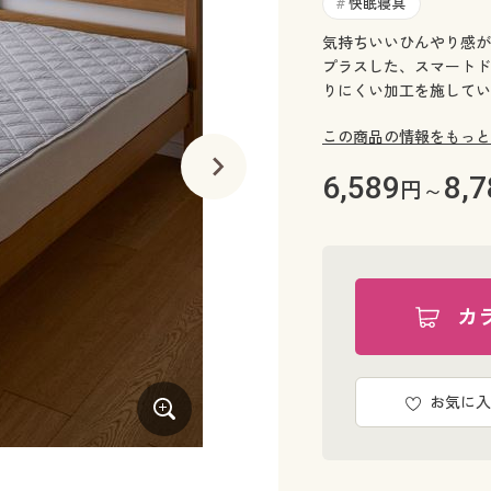
快眠寝具
#
気持ちいいひんやり感が
プラスした、スマートド
りにくい加工を施してい
この商品の情報をもっと
6,589
8,7
円～
カ
お気に入
ネイビー