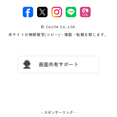
特定商取引法に基づく表示
古物営業法に基づく表示
カタログ・チラシからのご注
デジタルカタログ
ご注文は
お届けは
文
著作権・商標について
会社案内
交換・返品は
お支払は
カタログ無料プレゼント
特集一覧
© Cecile Co.,Ltd.
会員登録・お客様情報変更に
お客様番号・パスワードをお
本サイトの無断複写(コピー)・複製・転載を禁じます。
プレゼント＆キャンペーン
サイトマップ
ついて
忘れの場合
サイズガイド
よくある質問とお問い合わせ
画面共有サポート
- スポンサーリンク -