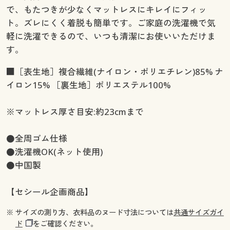
で、もたつきが少なくマットレスにキレイにフィッ
ト。ズレにくく着脱も簡単です。ご家庭の洗濯機で気
軽に洗濯できるので、いつも清潔にお使いいただけま
す。
■［表生地］複合繊維(ナイロン・ポリエチレン)85% ナ
イロン15% ［裏生地］ポリエステル100%
※マットレス厚さ目安:約23cmまで
●全周ゴム仕様
●洗濯機OK(ネット使用)
●中国製
【セシール企画商品】
※ サイズの測り方、衣料品のヌード寸法については
共通サイズガイ
ド
をご確認ください。