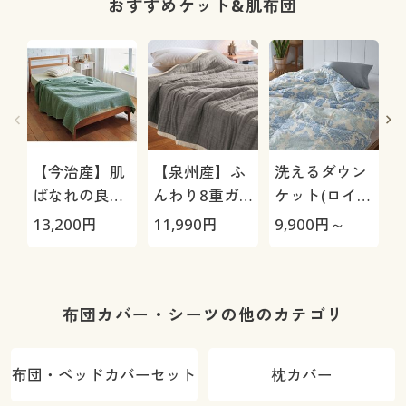
おすすめケット&肌布団
【今治産】肌
【泉州産】ふ
洗えるダウン
ばなれの良い
んわり8重ガ
ケット(ロイヤ
ワッフルケッ
ーゼケット
ルゴールド)
13,200
円
11,990
円
9,900
円～
6
ト
布団カバー・シーツの他のカテゴリ
布団・ベッドカバーセット
枕カバー