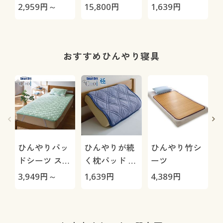
見えが叶うら
極-
マートドライ
2,959
円～
15,800
円
1,639
円
1
くちんテーパ
®プラスクー
ード(ストレッ
ル「極」
チ・UVカッ
ト・速乾・洗
おすすめひんやり寝具
濯機OK)
ひんやりパッ
ひんやりが続
ひんやり竹シ
ドシーツ スマ
く枕パッド ス
ーツ
ートドライ®
マートドライ
3,949
円～
1,639
円
4,389
円
1
プラスクール
®プラスクー
ル「極」