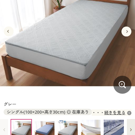
大きいサイズ
制服・スクールすべて
美容・健康・サプリメント
寝具・ベッド
制服・スクール
美容・健康通販すべて
家具・収納
キッチン・雑貨・日用品
バーゲン
大きいサイズ通販すべて
制服・学生服
カーテン・ラグ・ファブリック
大きいサイズ
制服・スクールすべて
美容・健康・サプリメント
寝具・ベッド
詳細検索
バーゲンセール
大きいサイズ レディース服
ジュニア・ティーンズ下着
バーゲン
大きいサイズ通販すべて
制服・学生服
カーテン・ラグ・ファブリック
商品カテゴリ一覧
シークレットセール
大きいサイズ レディース下着
詳細検索
バーゲンセール
大きいサイズ レディース服
ジュニア・ティーンズ下着
カタログ
大きいサイズ メンズ
商品カテゴリ一覧
シークレットセール
大きいサイズ レディース下着
カタログ・チラシからのご注文
カタログ
大きいサイズ 事務・制服
大きいサイズ メンズ
デジタルカタログ
カタログ・チラシからのご注文
グレー
大きいサイズ 事務・制服
シングル(100×200×高さ30cm) ◎ 在庫あり
続きを見る
カタログ無料プレゼント
デジタルカタログ
セミダブル(120×200×高さ30cm) × 完売
ダブル(140×200×高さ30cm) × 完売
会員メニュー