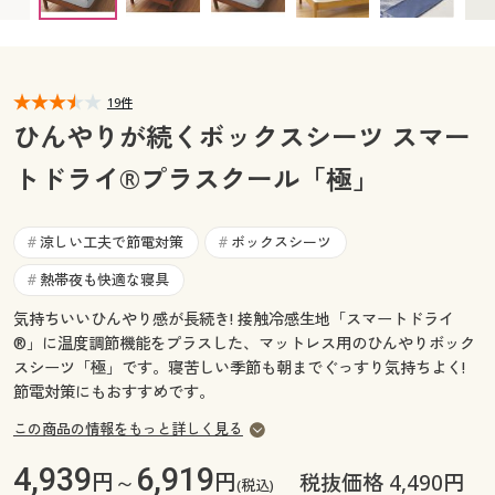
カタログ無料プレゼント
マイページ
会員メニュー
閲覧履歴
19件
マイページ
ひんやりが続くボックスシーツ スマー
お気に入り
トドライ®プラスクール「極」
閲覧履歴
サポート
お気に入り
涼しい工夫で節電対策
ボックスシーツ
#
#
ご利用ガイド
熱帯夜も快適な寝具
#
サポート
気持ちいいひんやり感が長続き! 接触冷感生地「スマートドライ
よくある質問とお問い合わせ
ご利用ガイド
®」に温度調節機能をプラスした、マットレス用のひんやりボック
スシーツ「極」です。寝苦しい季節も朝までぐっすり気持ちよく!
節電対策にもおすすめです。
よくある質問とお問い合わせ
この商品の情報をもっと詳しく見る
4,939
6,919
円～
円
税抜価格 4,490円
(税込)