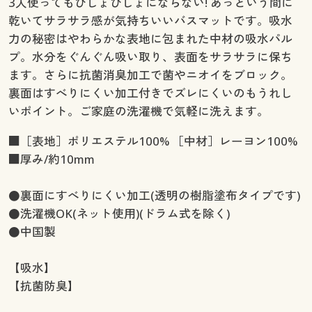
3人使ってもびしょびしょにならない! あっという間に
乾いてサラサラ感が気持ちいいバスマットです。吸水
力の秘密はやわらかな表地に包まれた中材の吸水パル
プ。水分をぐんぐん吸い取り、表面をサラサラに保ち
ます。さらに抗菌消臭加工で菌やニオイをブロック。
裏面はすべりにくい加工付きでズレにくいのもうれし
いポイント。ご家庭の洗濯機で気軽に洗えます。
■［表地］ポリエステル100% ［中材］レーヨン100%
■厚み/約10mm
●裏面にすべりにくい加工(透明の樹脂塗布タイプです)
●洗濯機OK(ネット使用)(ドラム式を除く)
●中国製
【吸水】
【抗菌防臭】