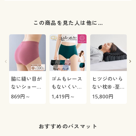
この商品を見た人は他に…
脇に縫い目が
ゴムもレース
ヒツジのいら
ないショーツ
もないくい込
ない枕® -至
(デイリーヒッ
みにくいショ
極-
869
円～
1,419
円～
15,800
円
1
プス®)(綿混
ーツ(はきこみ
臭
ストレッチ・
丈スタンダー
はきこみ丈ス
ド)
タンダード)
おすすめのバスマット