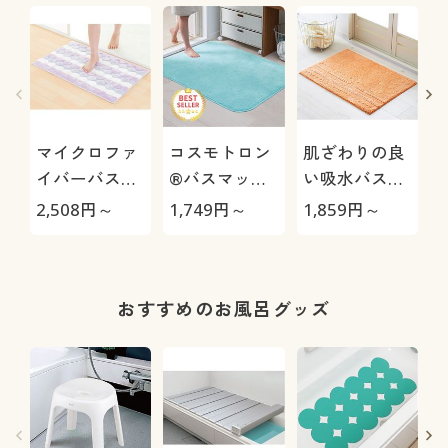
マイクロファ
コスモトロン
肌ざわりの良
イバーバスマ
®バスマット
い吸水バスマ
ット(ドット
(吸水・速乾)
ット(抗菌防
2,508
円～
1,749
円～
1,859
円～
1
柄)
臭)
おすすめのお風呂グッズ