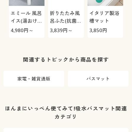
エミール 風呂
折りたたみ風
イタリア製浴
イス(湯おけセ
呂ふた(抗菌・
槽マット
ット)
防カビ)
4,980
円～
3,839
円～
3,850
円
1
K
関連するトピックから商品を探す
家電・雑貨通販
バスマット
ほんまにいっぺん使てみて!吸水バスマット関連
カテゴリ