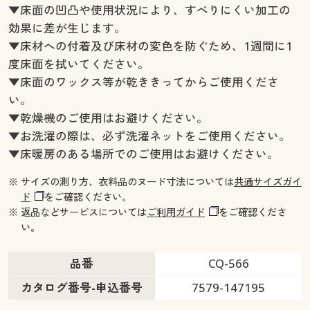
▼床面の凹凸や使用状況により、すべりにくい加工の
効果に差が生じます。
▼床材への付着及び床材の変色を防ぐため、1週間に1
度床面を拭いてください。
▼床面のワックス等が乾ききってからご使用くださ
い。
▼乾燥機のご使用はお避けください。
▼お洗濯の際は、必ず洗濯ネットをご使用ください。
▼床暖房のある場所でのご使用はお避けください。
※ サイズの測り方、衣料品のヌード寸法については
共通サイズガイ
ド
をご確認ください。
※ 返品などサービスについては
ご利用ガイド
をご確認くださ
い。
品番
CQ-566
カタログ番号-申込番号
7579-147195