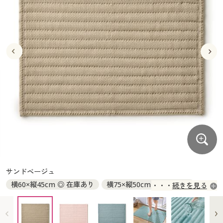
大きいサイズ
制服・スクールすべて
美容・健康・サプリメント
寝具・ベッド
制服・スクール
美容・健康通販すべて
家具・収納
キッチン・雑貨・日用品
バーゲン
大きいサイズ通販すべて
制服・学生服
カーテン・ラグ・ファブリック
大きいサイズ
制服・スクールすべて
美容・健康・サプリメント
寝具・ベッド
詳細検索
バーゲンセール
大きいサイズ レディース服
ジュニア・ティーンズ下着
バーゲン
大きいサイズ通販すべて
制服・学生服
カーテン・ラグ・ファブリック
商品カテゴリ一覧
シークレットセール
大きいサイズ レディース下着
詳細検索
バーゲンセール
大きいサイズ レディース服
ジュニア・ティーンズ下着
カタログ
大きいサイズ メンズ
商品カテゴリ一覧
シークレットセール
大きいサイズ レディース下着
カタログ・チラシからのご注文
カタログ
大きいサイズ 事務・制服
大きいサイズ メンズ
デジタルカタログ
カタログ・チラシからのご注文
サンドベージュ
大きいサイズ 事務・制服
横60×縦45cm ◎ 在庫あり
横75×縦50cm ◎ 在庫あり
続きを見る
カタログ無料プレゼント
デジタルカタログ
横90×縦60cm ○ 在庫わずか
会員メニュー