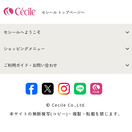
セシール トップページへ
セシールへようこそ
はじめての方へ
ご利用環境について
ショッピングメニュー
セシールご利用規約
プライバシーポリシー
商品カテゴリ
バーゲンセール
ご利用ガイド・お問い合わせ
特定商取引法に基づく表示
古物営業法に基づく表示
カタログ・チラシからのご注
デジタルカタログ
ご注文は
お届けは
文
著作権・商標について
会社案内
交換・返品は
お支払は
カタログ無料プレゼント
特集一覧
© Cecile Co.,Ltd.
会員登録・お客様情報変更に
お客様番号・パスワードをお
本サイトの無断複写(コピー)・複製・転載を禁じます。
プレゼント＆キャンペーン
サイトマップ
ついて
忘れの場合
サイズガイド
よくある質問とお問い合わせ