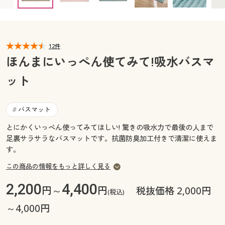
カタログ無料プレゼント
マイページ
会員メニュー
閲覧履歴
12件
マイページ
ほんまにいっぺん使てみて!吸水バスマ
お気に入り
ット
閲覧履歴
サポート
お気に入り
バスマット
#
ご利用ガイド
とにかくいっぺん使ってみてほしい! 驚きの吸水力で最後の人まで
サポート
足裏サラサラなバスマットです。抗菌防臭加工付きで清潔に使えま
す。
よくある質問とお問い合わせ
ご利用ガイド
この商品の情報をもっと詳しく見る
よくある質問とお問い合わせ
2,200
4,400
円～
円
税抜価格 2,000円
(税込)
～4,000円