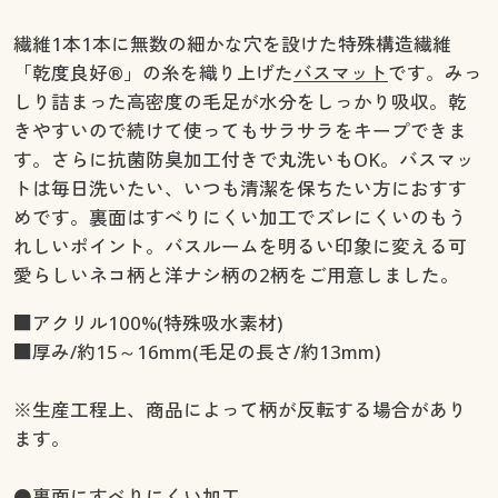
繊維1本1本に無数の細かな穴を設けた特殊構造繊維
「乾度良好®」の糸を織り上げた
バスマット
です。みっ
しり詰まった高密度の毛足が水分をしっかり吸収。乾
きやすいので続けて使ってもサラサラをキープできま
す。さらに抗菌防臭加工付きで丸洗いもOK。バスマッ
トは毎日洗いたい、いつも清潔を保ちたい方におすす
めです。裏面はすべりにくい加工でズレにくいのもう
れしいポイント。バスルームを明るい印象に変える可
愛らしいネコ柄と洋ナシ柄の2柄をご用意しました。
■アクリル100%(特殊吸水素材)
■厚み/約15～16mm(毛足の長さ/約13mm)
※生産工程上、商品によって柄が反転する場合があり
ます。
●裏面にすべりにくい加工