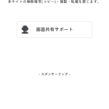
本サイトの無断複写(コピー)・複製・転載を禁じます。
プレゼント＆キャンペーン
サイトマップ
ついて
忘れの場合
サイズガイド
よくある質問とお問い合わせ
画面共有サポート
- スポンサーリンク -