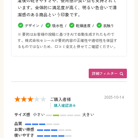
濯後の乾きやすさや、使用感が良い点も支持されて
います。全体的に満足度が高く、明るい色合いで清
潔感のある商品という印象です。
デザイン
吸水性
乾燥速度
肌触り
※ 要約はお客様の投稿に基づきAIで自動生成されたもので
す。株式会社セシールが要約内容の正確性や適切性を保証す
るものではないため、口コミ全文と併せてご確認ください。
詳細フィルター
2025-10-14
ご購入者様
購入確認済み
サイズ感
小さい
大きい
品質
お買い得感
使いやすさ