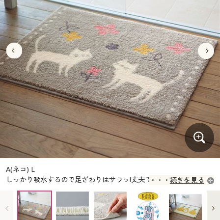
大きいサイズ
制服・スクールすべて
美容・健康・サプリメント
寝具・ベッド
制服・スクール
美容・健康通販すべて
家具・収納
キッチン・雑貨・日用品
バーゲン
大きいサイズ通販すべて
制服・学生服
カーテン・ラグ・ファブリック
大きいサイズ
制服・スクールすべて
美容・健康・サプリメント
寝具・ベッド
詳細検索
バーゲンセール
大きいサイズ レディース服
ジュニア・ティーンズ下着
バーゲン
大きいサイズ通販すべて
制服・学生服
カーテン・ラグ・ファブリック
商品カテゴリ一覧
シークレットセール
大きいサイズ レディース下着
詳細検索
バーゲンセール
大きいサイズ レディース服
ジュニア・ティーンズ下着
カタログ
大きいサイズ メンズ
商品カテゴリ一覧
シークレットセール
大きいサイズ レディース下着
カタログ・チラシからのご注文
カタログ
大きいサイズ 事務・制服
大きいサイズ メンズ
デジタルカタログ
カタログ・チラシからのご注文
A(ネコ) L
大きいサイズ 事務・制服
しっかり吸水するので足ざわりはサラッ!丈夫でしっかりした踏み心
続きを見る
カタログ無料プレゼント
地も気持ちいい。
デジタルカタログ
会員メニュー