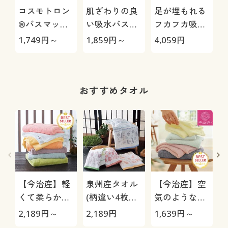
コスモトロン
肌ざわりの良
足が埋もれる
®バスマット
い吸水バスマ
フカフカ吸水
(吸水・速乾)
ット(抗菌防
バスマット(抗
1,749
円～
1,859
円～
4,059
円
1
臭)
菌防臭)
おすすめタオル
【今治産】軽
泉州産タオル
【今治産】空
くて柔らかい
(柄違い4枚
気のようなタ
タオル(同色2
組・軽くて使
オル(無撚糸)
2,189
円～
2,189
円
1,639
円～
1
枚組) 普段使
いやすい薄手)
肌にやさしく