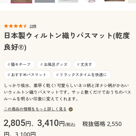
カタログ無料プレゼント
マイページ
会員メニュー
33件
閲覧履歴
マイページ
日本製ウィルトン織りバスマット(乾度
お気に入り
良好®)
閲覧履歴
サポート
お気に入り
猫モチーフ
お風呂グッズ
丈夫さ
#
#
#
ご利用ガイド
おすすめバスマット
リラックスタイムを快適に
#
#
サポート
しっかり吸水、素早く乾く! 可愛らしいネコ柄と洋ナシ柄がかわい
よくある質問とお問い合わせ
いウィルトン織りバスマットです。サッと敷くだけでおうちのバス
ご利用ガイド
ルームを明るい印象に変えてくれます。
この商品の情報をもっと詳しく見る
よくある質問とお問い合わせ
2,805
3,410
円、
円
税抜価格 2,550
(税込)
円、3,100円