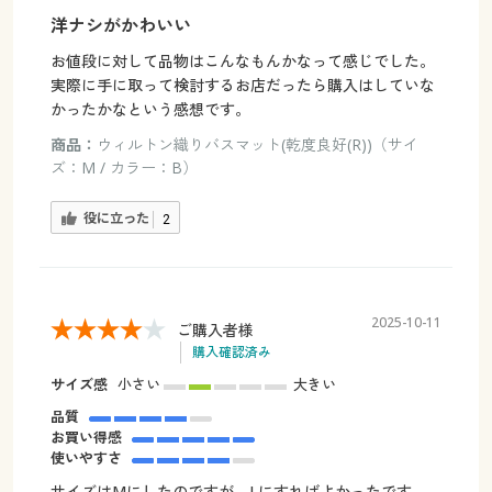
洋ナシがかわいい
お値段に対して品物はこんなもんかなって感じでした。
実際に手に取って検討するお店だったら購入はしていな
かったかなという感想です。
商品：
ウィルトン織りバスマット(乾度良好(R))（サイ
ズ：M / カラー：B）
役に立った
2
2025-10-11
ご購入者様
購入確認済み
サイズ感
小さい
大きい
品質
お買い得感
使いやすさ
サイズはMにしたのですが、Lにすればよかったです。