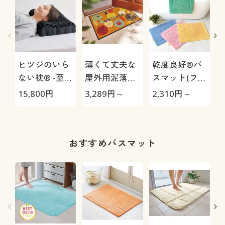
ヒツジのいら
薄くて丈夫な
乾度良好®バ
ない枕® -至
屋外用泥落と
スマット(ファ
極-
しマット
イン)
15,800
円
3,289
円～
2,310
円～
1
おすすめバスマット