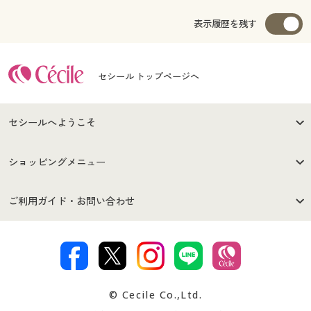
表示履歴を残す
セシール トップページへ
セシールへようこそ
はじめての方へ
ご利用環境について
ショッピングメニュー
セシールご利用規約
プライバシーポリシー
商品カテゴリ
バーゲンセール
ご利用ガイド・お問い合わせ
特定商取引法に基づく表示
古物営業法に基づく表示
カタログ・チラシからのご注
デジタルカタログ
ご注文は
お届けは
文
著作権・商標について
会社案内
交換・返品は
お支払は
カタログ無料プレゼント
特集一覧
© Cecile Co.,Ltd.
会員登録・お客様情報変更に
お客様番号・パスワードをお