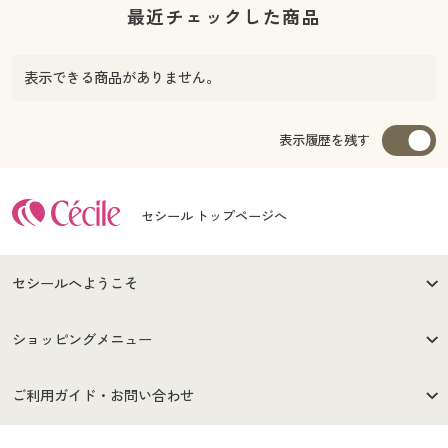
最近チェックした商品
表示できる商品がありません。
表示履歴を残す
セシール トップページへ
セシールへようこそ
はじめての方へ
ご利用環境について
ショッピングメニュー
セシールご利用規約
プライバシーポリシー
商品カテゴリ
バーゲンセール
ご利用ガイド・お問い合わせ
特定商取引法に基づく表示
古物営業法に基づく表示
カタログ・チラシからのご注
デジタルカタログ