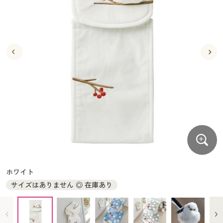
大きいサイズ
制服・スクールすべて
美容・健康・サプリメント
寝具・ベッド
制服・スクール
美容・健康通販すべて
家具・収納
キッチン・雑貨・日用品
バーゲン
大きいサイズ通販すべて
制服・学生服
カーテン・ラグ・ファブリック
大きいサイズ
制服・スクールすべて
美容・健康・サプリメント
寝具・ベッド
詳細検索
バーゲンセール
大きいサイズ レディース服
ジュニア・ティーンズ下着
バーゲン
大きいサイズ通販すべて
制服・学生服
カーテン・ラグ・ファブリック
商品カテゴリ一覧
シークレットセール
大きいサイズ レディース下着
詳細検索
バーゲンセール
大きいサイズ レディース服
ジュニア・ティーンズ下着
カタログ
大きいサイズ メンズ
商品カテゴリ一覧
シークレットセール
大きいサイズ レディース下着
カタログ・チラシからのご注文
カタログ
大きいサイズ 事務・制服
大きいサイズ メンズ
デジタルカタログ
カタログ・チラシからのご注文
ホワイト
大きいサイズ 事務・制服
サイズはありません ◎ 在庫あり
カタログ無料プレゼント
デジタルカタログ
会員メニュー