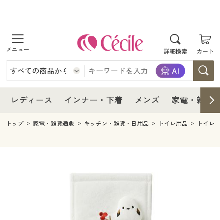
商品を探す
レディース
商品を探す
詳細検索
カート
インナー・下着
レディース通販すべて
レディース
メンズ
インナー・下着通販すべて
レディースファッション
インナー・下着
レディース通販すべて
レディース
インナー・下着
メンズ
家電・雑貨
家電・雑貨
メンズ通販すべて
女性下着
女性下着
メンズ
インナー・下着通販すべて
レディースファッション
トップ
家電・雑貨通販
キッチン・雑貨・日用品
トイレ用品
トイレ
寝具・インテリア・家具
家電・雑貨すべて
メンズファッション
メンズ下着
家電・雑貨
メンズ通販すべて
女性下着
女性下着
美容・健康
寝具・インテリア・家具通販すべて
家電
メンズ下着
ジュニア・ティーンズ下着
寝具・インテリア・家具
家電・雑貨すべて
メンズファッション
メンズ下着
制服・スクール
美容・健康通販すべて
家具・収納
キッチン・雑貨・日用品
美容・健康
寝具・インテリア・家具通販すべて
家電
メンズ下着
ジュニア・ティーンズ下着