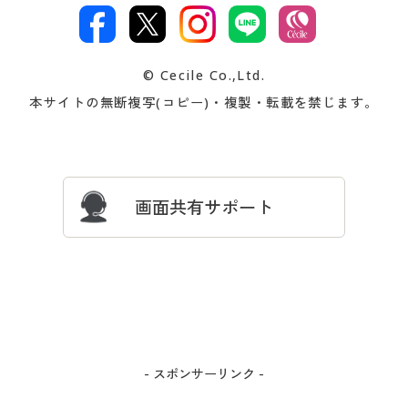
ご注文は
お届けは
文
著作権・商標について
会社案内
交換・返品は
お支払は
カタログ無料プレゼント
特集一覧
© Cecile Co.,Ltd.
会員登録・お客様情報変更に
お客様番号・パスワードをお
本サイトの無断複写(コピー)・複製・転載を禁じます。
プレゼント＆キャンペーン
サイトマップ
ついて
忘れの場合
サイズガイド
よくある質問とお問い合わせ
画面共有サポート
- スポンサーリンク -