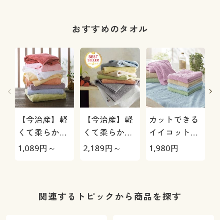
おすすめのタオル
【今治産】軽
【今治産】軽
カットできる
くて柔らかい
くて柔らかい
イイコットン
タオル(1枚)
タオル(同色2
製タオル(4枚
1,089
円～
2,189
円～
1,980
円
2
枚組) 普段使
組)
いのタオルを
ちょっと良い
ものに
関連するトピックから商品を探す