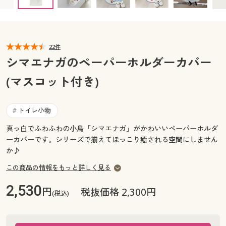
カタログ無料プレゼント
マイページ
会員メニュー
閲覧履歴
22件
マイページ
シマエナガのペーパーホルダーカバー
お気に入り
(マスコット付き)
閲覧履歴
サポート
お気に入り
トイレ小物
#
ご利用ガイド
真っ白でふわふわの小鳥「シマエナガ」がかわいいペーパーホルダ
サポート
ーカバーです。シリーズで揃えてほっこり癒される空間にしません
よくある質問とお問い合わせ
か♪
ご利用ガイド
この商品の情報をもっと詳しく見る
よくある質問とお問い合わせ
2,530
円
税抜価格 2,300円
(税込)