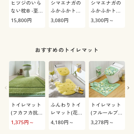
ヒツジのいら
シマエナガの
シマエナガの
ない枕® -至
ふかふかトイ
ふかふかトイ
極-
レフタカバー
レマット
15,800
円
3,080
円
3,300
円～
2
おすすめのトイレマット
トイレマット
ふんわりトイ
トイレマット
(フカフカ抗菌
レマット(花刺
(フルールブラ
防臭)
繍)
ン)
ダ
1,375
円～
4,180
円～
3,278
円～
2