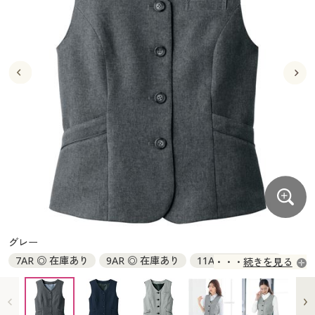
大きいサイズ
制服・スクールすべて
美容・健康・サプリメント
寝具・ベッド
制服・スクール
美容・健康通販すべて
家具・収納
キッチン・雑貨・日用品
バーゲン
大きいサイズ通販すべて
制服・学生服
カーテン・ラグ・ファブリック
大きいサイズ
制服・スクールすべて
美容・健康・サプリメント
寝具・ベッド
詳細検索
バーゲンセール
大きいサイズ レディース服
ジュニア・ティーンズ下着
バーゲン
大きいサイズ通販すべて
制服・学生服
カーテン・ラグ・ファブリック
商品カテゴリ一覧
シークレットセール
大きいサイズ レディース下着
詳細検索
バーゲンセール
大きいサイズ レディース服
ジュニア・ティーンズ下着
カタログ
大きいサイズ メンズ
商品カテゴリ一覧
シークレットセール
大きいサイズ レディース下着
カタログ・チラシからのご注文
カタログ
大きいサイズ 事務・制服
大きいサイズ メンズ
デジタルカタログ
カタログ・チラシからのご注文
グレー
大きいサイズ 事務・制服
7AR ◎ 在庫あり
9AR ◎ 在庫あり
11AR ◎ 在庫あり
続きを見る
カタログ無料プレゼント
デジタルカタログ
13AR ◎ 在庫あり
13ABR ○ 在庫わずか
15ABR ◎ 在庫あり
17ABR × 完売
会員メニュー