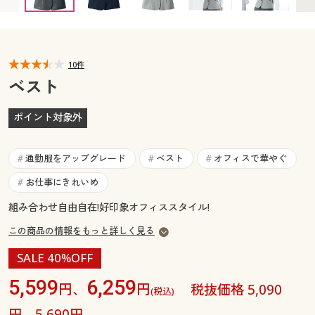
カタログ無料プレゼント
マイページ
会員メニュー
閲覧履歴
10件
マイページ
ベスト
お気に入り
閲覧履歴
ポイント対象外
サポート
お気に入り
通勤服をアップグレード
ベスト
オフィスで華やぐ
#
#
#
ご利用ガイド
サポート
お仕事にきれいめ
#
組み合わせ自由自在!好印象オフィススタイル!
よくある質問とお問い合わせ
ご利用ガイド
この商品の情報をもっと詳しく見る
よくある質問とお問い合わせ
SALE 40%OFF
5,599
6,259
円、
円
税抜価格 5,090
(税込)
円、5,690円