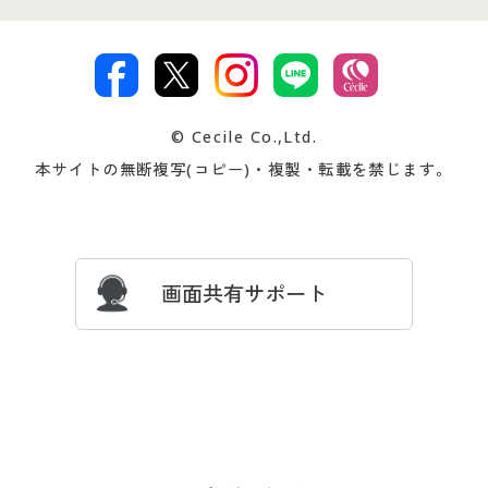
特定商取引法に基づく表示
古物営業法に基づく表示
カタログ・チラシからのご注
デジタルカタログ
ご注文は
お届けは
文
著作権・商標について
会社案内
交換・返品は
お支払は
カタログ無料プレゼント
特集一覧
© Cecile Co.,Ltd.
会員登録・お客様情報変更に
お客様番号・パスワードをお
本サイトの無断複写(コピー)・複製・転載を禁じます。
プレゼント＆キャンペーン
サイトマップ
ついて
忘れの場合
サイズガイド
よくある質問とお問い合わせ
画面共有サポート