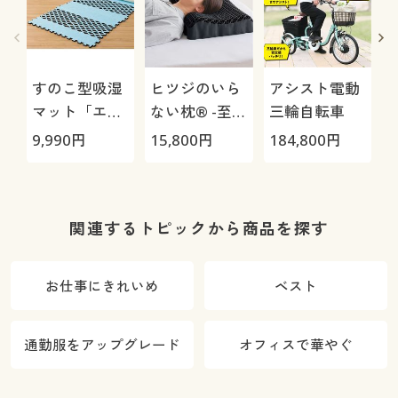
すのこ型吸湿
ヒツジのいら
アシスト電動
マット「エア
ない枕® -至
三輪自転車
ージョブ®」
極-
9,990
円
15,800
円
184,800
円
1
Max
関連するトピックから商品を探す
お仕事にきれいめ
ベスト
通勤服をアップグレード
オフィスで華やぐ