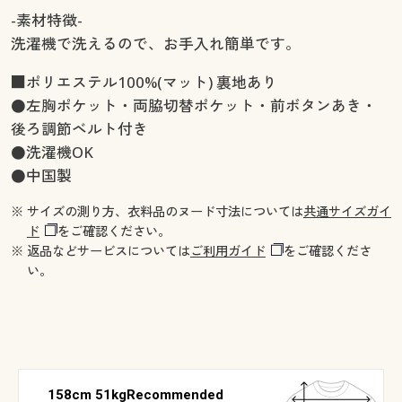
-素材特徴-
洗濯機で洗えるので、お手入れ簡単です。
■ポリエステル100%(マット) 裏地あり
●左胸ポケット・両脇切替ポケット・前ボタンあき・
後ろ調節ベルト付き
●洗濯機OK
●中国製
※ サイズの測り方、衣料品のヌード寸法については
共通サイズガイ
ド
をご確認ください。
※ 返品などサービスについては
ご利用ガイド
をご確認くださ
い。
158cm 51kgRecommended