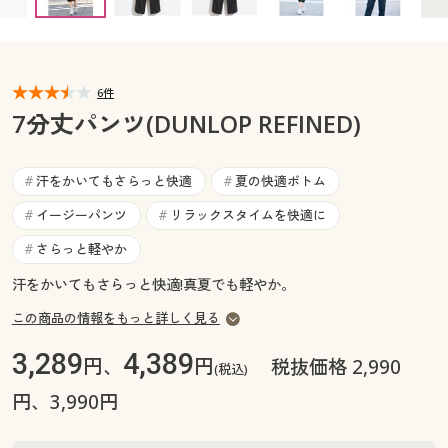
カタログ無料プレゼント
マイページ
会員メニュー
閲覧履歴
6件
マイページ
7分丈パンツ(DUNLOP REFINED)
お気に入り
閲覧履歴
汗をかいてもさらっと快適
夏の快適ボトム
#
#
サポート
お気に入り
イージーパンツ
リラックスタイムを快適に
#
#
ご利用ガイド
さらっと軽やか
#
サポート
汗をかいてもさらっと快適!真夏でも軽やか。
よくある質問とお問い合わせ
ご利用ガイド
この商品の情報をもっと詳しく見る
3,289
4,389
円、
円
税抜価格 2,990
よくある質問とお問い合わせ
(税込)
円、3,990円