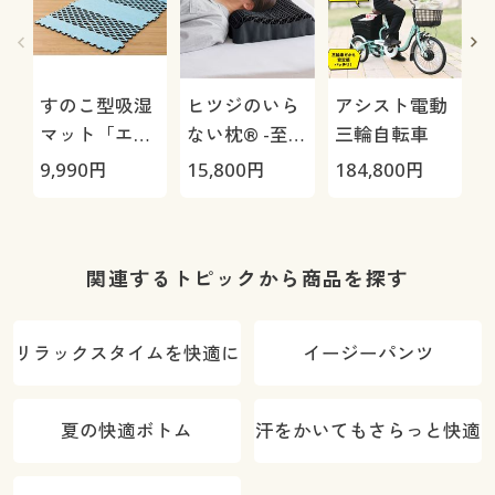
すのこ型吸湿
ヒツジのいら
アシスト電動
マット「エア
ない枕® -至
三輪自転車
ージョブ®」
極-
9,990
円
15,800
円
184,800
円
3
Max
関連するトピックから商品を探す
O
リラックスタイムを快適に
イージーパンツ
夏の快適ボトム
汗をかいてもさらっと快適