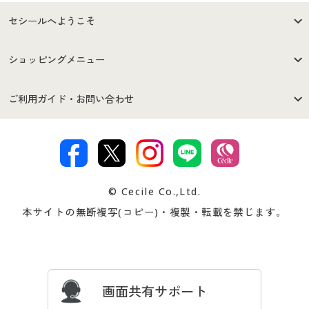
セシールへようこそ
はじめての方へ
ご利用環境について
ショッピングメニュー
セシールご利用規約
プライバシーポリシー
商品カテゴリ
バーゲンセール
ご利用ガイド・お問い合わせ
特定商取引法に基づく表示
古物営業法に基づく表示
カタログ・チラシからのご注
デジタルカタログ
ご注文は
お届けは
文
著作権・商標について
会社案内
交換・返品は
お支払は
カタログ無料プレゼント
特集一覧
© Cecile Co.,Ltd.
会員登録・お客様情報変更に
お客様番号・パスワードをお
本サイトの無断複写(コピー)・複製・転載を禁じます。
プレゼント＆キャンペーン
サイトマップ
ついて
忘れの場合
サイズガイド
よくある質問とお問い合わせ
画面共有サポート