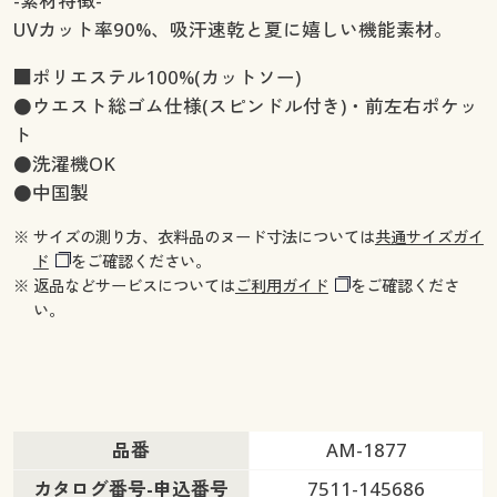
-素材特徴-
UVカット率90%、吸汗速乾と夏に嬉しい機能素材。
■ポリエステル100%(カットソー)
●ウエスト総ゴム仕様(スピンドル付き)・前左右ポケッ
ト
●洗濯機OK
●中国製
※ サイズの測り方、衣料品のヌード寸法については
共通サイズガイ
ド
をご確認ください。
※ 返品などサービスについては
ご利用ガイド
をご確認くださ
い。
品番
AM-1877
カタログ番号-申込番号
7511-145686