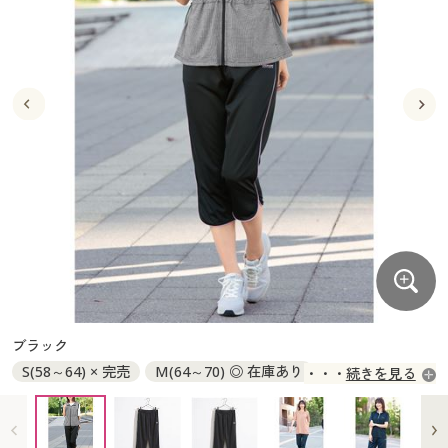
大きいサイズ
制服・スクールすべて
美容・健康・サプリメント
寝具・ベッド
制服・スクール
美容・健康通販すべて
家具・収納
キッチン・雑貨・日用品
バーゲン
大きいサイズ通販すべて
制服・学生服
カーテン・ラグ・ファブリック
大きいサイズ
制服・スクールすべて
美容・健康・サプリメント
寝具・ベッド
詳細検索
バーゲンセール
大きいサイズ レディース服
ジュニア・ティーンズ下着
バーゲン
大きいサイズ通販すべて
制服・学生服
カーテン・ラグ・ファブリック
商品カテゴリ一覧
シークレットセール
大きいサイズ レディース下着
詳細検索
バーゲンセール
大きいサイズ レディース服
ジュニア・ティーンズ下着
カタログ
大きいサイズ メンズ
商品カテゴリ一覧
シークレットセール
大きいサイズ レディース下着
カタログ・チラシからのご注文
カタログ
大きいサイズ 事務・制服
大きいサイズ メンズ
デジタルカタログ
カタログ・チラシからのご注文
ブラック
大きいサイズ 事務・制服
S(58～64) × 完売
M(64～70) ◎ 在庫あり
続きを見る
カタログ無料プレゼント
デジタルカタログ
L(69～77) × 完売
LL(77～85) × 完売
3L(85～93) × 完売
会員メニュー