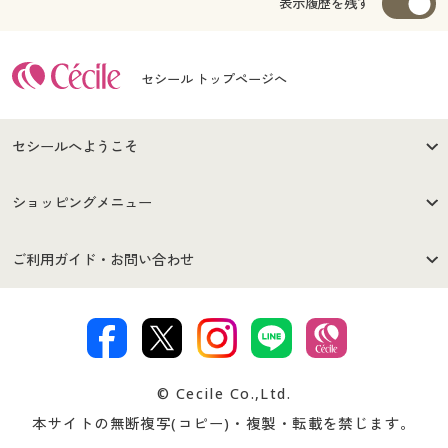
表示履歴を残す
セシール トップページへ
セシールへようこそ
はじめての方へ
ご利用環境について
ショッピングメニュー
セシールご利用規約
プライバシーポリシー
商品カテゴリ
バーゲンセール
ご利用ガイド・お問い合わせ
特定商取引法に基づく表示
古物営業法に基づく表示
カタログ・チラシからのご注
デジタルカタログ
ご注文は
お届けは
文
著作権・商標について
会社案内
交換・返品は
お支払は
カタログ無料プレゼント
特集一覧
© Cecile Co.,Ltd.
会員登録・お客様情報変更に
お客様番号・パスワードをお
本サイトの無断複写(コピー)・複製・転載を禁じます。
プレゼント＆キャンペーン
サイトマップ
ついて
忘れの場合