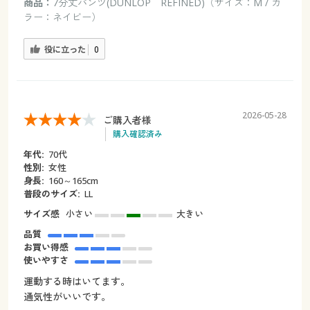
商品：
7分丈パンツ(DUNLOP REFINED)（サイズ：M / カ
ラー：ネイビー）
役に立った
0
2026-05-28
ご購入者様
購入確認済み
年代:
70代
性別:
女性
身長:
160～165cm
普段のサイズ:
LL
サイズ感
小さい
大きい
品質
お買い得感
使いやすさ
運動する時はいてます。
通気性がいいです。