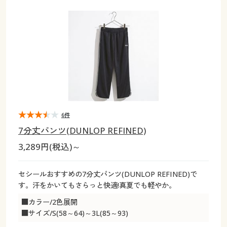
大きいサイズ
制服・スクールすべて
美容・健康・サプリメント
寝具・ベッド
制服・スクール
美容・健康通販すべて
家具・収納
キッチン・雑貨・日用品
バーゲン
大きいサイズ通販すべて
制服・学生服
カーテン・ラグ・ファブリック
大きいサイズ
制服・スクールすべて
美容・健康・サプリメント
寝具・ベッド
詳細検索
バーゲンセール
大きいサイズ レディース服
ジュニア・ティーンズ下着
バーゲン
大きいサイズ通販すべて
制服・学生服
カーテン・ラグ・ファブリック
商品カテゴリ一覧
シークレットセール
大きいサイズ レディース下着
詳細検索
バーゲンセール
大きいサイズ レディース服
ジュニア・ティーンズ下着
カタログ
6件
大きいサイズ メンズ
商品カテゴリ一覧
シークレットセール
大きいサイズ レディース下着
7分丈パンツ(DUNLOP REFINED)
カタログ・チラシからのご注文
3,289円(税込)～
カタログ
大きいサイズ 事務・制服
大きいサイズ メンズ
デジタルカタログ
カタログ・チラシからのご注文
セシールおすすめの7分丈パンツ(DUNLOP REFINED)で
大きいサイズ 事務・制服
す。汗をかいてもさらっと快適!真夏でも軽やか。
カタログ無料プレゼント
デジタルカタログ
■カラー/2色展開
■サイズ/S(58～64)～3L(85～93)
会員メニュー