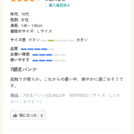
購入確認済み
年代:
70代
性別:
女性
身長:
140～145cm
普段のサイズ:
Ｌサイズ
サイズ感
小さい
大きい
品質
お買い得感
使いやすさ
7部丈パンツ
肌触りが柔らか。これからの暑い中、爽やかに過ごせそうで
す。
商品：
7分丈パンツ(DUNLOP REFINED)（サイズ：L / カ
ラー：ネイビー）
役に立った
0