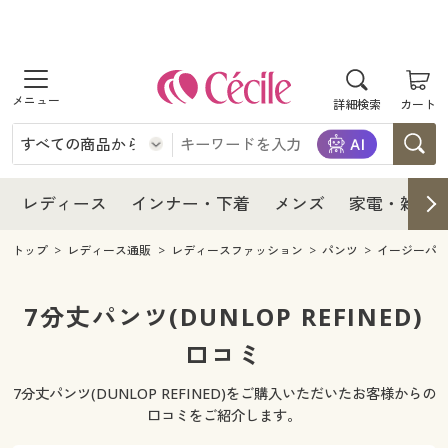
商品を探す
レディース
商品を探す
詳細検索
カート
インナー・下着
レディース通販すべて
レディース
メンズ
インナー・下着通販すべて
レディースファッション
インナー・下着
レディース通販すべて
レディース
インナー・下着
メンズ
家電・雑貨
家電・雑貨
メンズ通販すべて
女性下着
女性下着
メンズ
インナー・下着通販すべて
レディースファッション
トップ
レディース通販
レディースファッション
パンツ
イージーパ
寝具・インテリア・家具
家電・雑貨すべて
メンズファッション
メンズ下着
家電・雑貨
メンズ通販すべて
女性下着
女性下着
7分丈パンツ(DUNLOP REFINED)
美容・健康
寝具・インテリア・家具通販すべて
口コミ
家電
メンズ下着
ジュニア・ティーンズ下着
寝具・インテリア・家具
家電・雑貨すべて
メンズファッション
メンズ下着
7分丈パンツ(DUNLOP REFINED)をご購入いただいたお客様からの
制服・スクール
美容・健康通販すべて
家具・収納
キッチン・雑貨・日用品
美容・健康
寝具・インテリア・家具通販すべて
家電
メンズ下着
口コミをご紹介します。
ジュニア・ティーンズ下着