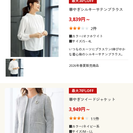
最大30％OFF
華やぎシルキーサテンブラウス
3,839円～
2
件
■カラー/オフホワイト
■サイズ/S～4L
いつものスーツにプラスワン!伸びやか
な着心地のシルキーサテンブラウス。
2026年春夏販売商品
最大70％OFF
華やぎツイードジャケット
3,949円～
11
件
■カラー/ネイビー系
■サイズ/M～LL