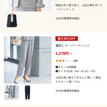
特別な日に寄り添う、上品な華やぎツイ
ードジャケット。
2025年春夏販売商品
最大30％OFF
着回しテーパードパンツ
5,379円～
4
件
■カラー/2色展開
■サイズ/S(58～64)～4L(93～101)
大切な時に映えてきちんと美しく!単品
でもセット使いでも!
2026年春夏販売商品