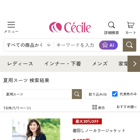
商品を探す
詳細検索
カート
レディース
インナー・下着
レディース通販すべて
レディース
インナー・下着
メンズ
家電・雑
メンズ
インナー・下着通販すべて
レディースファッション
夏用スーツ
検索結果
家電・雑貨
代表色のみ
メンズ通販すべて
女性下着
絞り込み(
0
)
女性下着
16
1
/
1
表示
件(
ページ)
寝具・インテリア・家具
家電・雑貨すべて
メンズファッション
メンズ下着
在庫
在庫のある商品のみ表示
最大30％OFF
カテゴリ
美容・健康
寝具・インテリア・家具通販すべて
家電
メンズ下着
ジュニア・ティーンズ下着
着回しノーカラージャケット