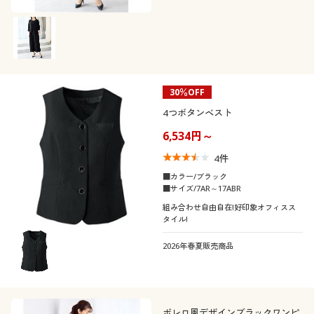
30％OFF
4つボタンベスト
6,534円～
4
件
■カラー/ブラック
■サイズ/7AR～17ABR
組み合わせ自由自在!好印象オフィスス
タイル!
2026年春夏販売商品
ボレロ風デザインブラックワンピ