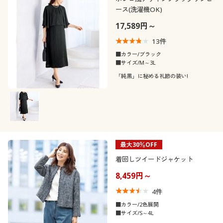
ース(洗濯機OK)
17,589円～
13
件
■カラー/ブラック
■サイズ/M～3L
「純黒」に秘める礼節の装い!
最大30％OFF
着回しツイードジャケット
8,459円～
4
件
■カラー/2色展開
■サイズ/S～4L