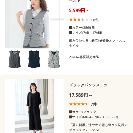
ベスト
5,599円～
10
件
■カラー/3色展開
■サイズ/7AR～17ABR
組み合わせ自由自在!好印象オフィスス
タイル!
2026年春夏販売商品
ブラックパンツスーツ
17,589円～
7
件
■カラー/ブラック
■サイズ/M(64～70)～3L(85～93)
「夏の純黒」涼やかで着心地ラク洗練の
ブラックフォーマル!