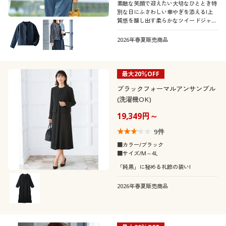
素敵な笑顔で迎えたい大切なひととき特
別な日にふさわしい華やぎを添える!上
質感を醸し出す柔らかなツイードジャケ
ットです。
2026年春夏販売商品
最大20％OFF
ブラックフォーマルアンサンブル
(洗濯機OK)
19,349円～
9
件
■カラー/ブラック
■サイズ/M～4L
「純黒」に秘める礼節の装い!
2026年春夏販売商品