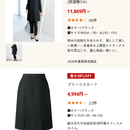
(洗濯機OK)
閉じる
11,869円～
36
件
■カラー/ブラック
■サイズ/M(64～70)～4L(93～101)
悼みの気持ちをあらわす、凛として美し
い純黒――品格ある上質感とリラックス
感を両立した、着心地良い装いに。
2026年春夏販売商品
最大30％OFF
プリーツスカート
4,994円～
22
件
■カラー/ブラック
■サイズ/61-89～84-103
組み合わせ自由自在!好印象オフィスス
タイル。