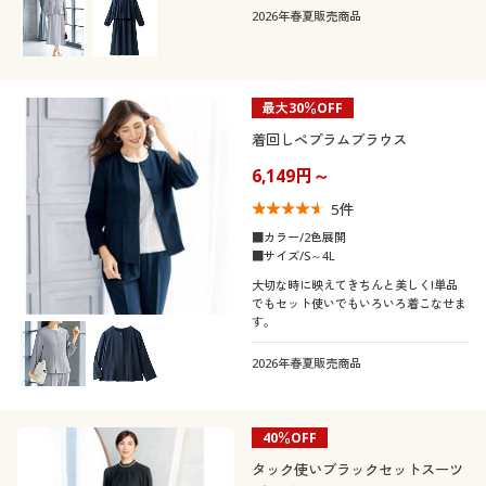
カタログ無料プレゼント
2026年春夏販売商品
袖
ノーカラー
Ｖネック
チェック
フリンジ
会員メニュー
素材
フレアスリーブ
ハイネック
マイページ
最大30％OFF
プリーツ
機能・特徴
着回しペプラムブラウス
ツイード
ナイロン
閲覧履歴
6,149円～
シーン
ウォッシャブル(洗
ストレッチ
5
件
える)
お気に入り
■カラー/2色展開
テイスト
フォーマル
オフィス
■サイズ/S～4L
冷感・涼感
サポート
大切な時に映えてきちんと美しく!単品
着用感
カジュアル
でもセット使いでもいろいろ着こなせま
す。
ご利用ガイド
シーズン
レギュラー
ゆったり
2026年春夏販売商品
よくある質問とお問い合わせ
価格
夏
～
円
絞込
40％OFF
タック使いブラックセットスーツ