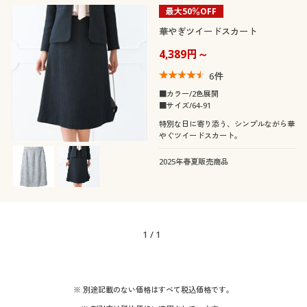
最大50％OFF
華やぎツイードスカート
4,389円～
6
件
■カラー/2色展開
■サイズ/64-91
特別な日に寄り添う、シンプルながら華
やぐツイードスカート。
2025年春夏販売商品
1
/
1
※ 別途記載のない価格はすべて税込価格です。