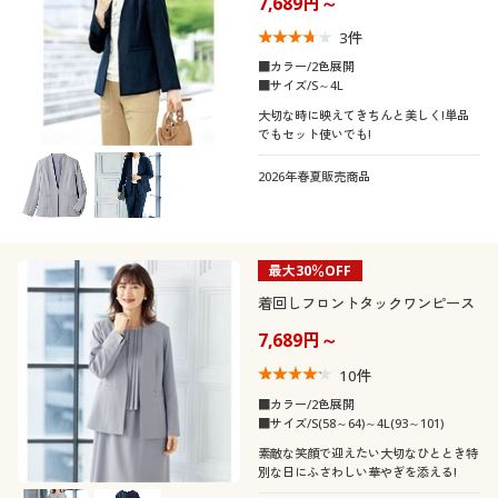
7,689円～
口コミ
制服・スクール
美容・健康通販すべて
家具・収納
キッチン・雑貨・日用品
(4〜4.9)
3
件
■カラー/2色展開
(3〜3.9)
大きいサイズ
制服・スクールすべて
美容・健康・サプリメント
寝具・ベッド
■サイズ/S～4L
大切な時に映えてきちんと美しく!単品
レディースサ
でもセット使いでも!
SS
S
M
L
LL
3L
バーゲン
イズ
大きいサイズ通販すべて
制服・学生服
カーテン・ラグ・ファブリック
2026年春夏販売商品
4L
詳細検索
バーゲンセール
大きいサイズ レディース服
ジュニア・ティーンズ下着
キッズサイズ
商品カテゴリ一覧
130
シークレットセール
最大30％OFF
大きいサイズ レディース下着
着回しフロントタックワンピース
カタログ
カラー
大きいサイズ メンズ
7,689円～
10
件
カタログ・チラシからのご注文
大きいサイズ 事務・制服
■カラー/2色展開
こだわり条件
柄・デザイン
■サイズ/S(58～64)～4L(93～101)
で絞り込む
デジタルカタログ
素敵な笑顔で迎えたい大切なひととき特
別な日にふさわしい華やぎを添える!
襟・ネック
スリット
無地