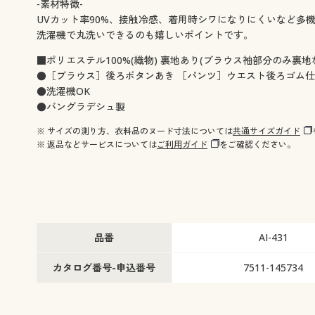
-素材特徴-
UVカット率90%、接触冷感、着用時シワになりにくいなど多
洗濯機で丸洗いできるのも嬉しいポイントです。
■ポリエステル100%(織物) 裏地あり(ブラウス袖部分のみ裏地
●［ブラウス］後ろボタンあき ［パンツ］ウエスト後ろゴム
●洗濯機OK
●バングラデシュ製
※ サイズの測り方、衣料品のヌード寸法については
共通サイズガイド
※ 返品などサービスについては
ご利用ガイド
をご確認ください。
品番
AI-431
カタログ番号-申込番号
7511-145734