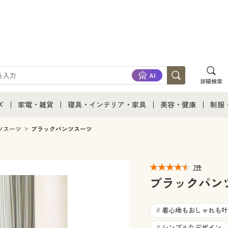
詳細検索
ズ
家電・雑貨
寝具・インテリア・家具
美容・健康
制服
て
ズ通販すべて
家電・雑貨すべて
寝具・インテリア・家具通販すべて
美容・健康通販すべ
制服
ツスーツ
ブラックパンツスーツ
ズファッション
家電
家具・収納
美容・健康・サプリ
制服
7件
ズ下着
キッチン・雑貨・日用品
寝具・ベッド
ジュ
ブラックパン
着
カーテン・ラグ・ファブリック
着心地もおしゃれも叶
#
シンプルなデザイン
#