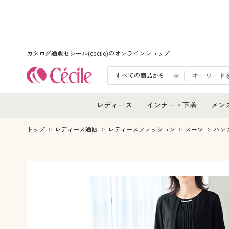
カタログ通販セシール(cecile)のオンラインショップ
レディース
インナー・下着
メン
レディース通販すべて
インナー・下着通販すべ
メン
トップ
レディース通販
レディースファッション
スーツ
パン
レディースファッション
女性下着
メン
女性下着
メンズ下着
メン
ジュニア・ティーンズ下