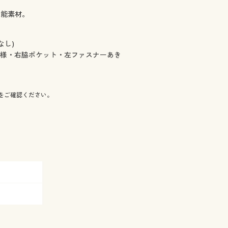
機能素材。
なし)
仕様・右脇ポケット・左ファスナーあき
をご確認ください。