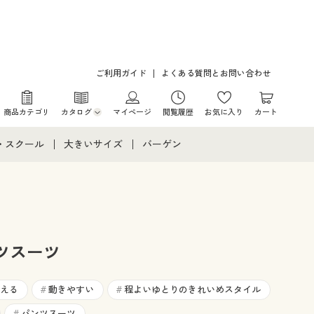
ご利用ガイド
よくある質問とお問い合わせ
商品カテゴリ
カタログ
マイページ
閲覧履歴
お気に入り
カート
カタログ・チラシからのご注文
・スクール
大きいサイズ
バーゲン
デジタルカタログ
て
・スクールすべて
大きいサイズ通販すべて
バーゲンセール
カタログ無料プレゼント
メント
・学生服
大きいサイズ レディース服
シークレットセール
ニア・ティーンズ下着
大きいサイズ レディース下着
ツスーツ
大きいサイズ メンズ
える
動きやすい
程よいゆとりのきれいめスタイル
#
#
パンツスーツ
#