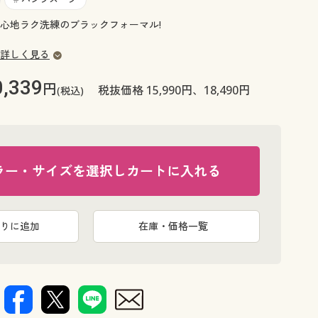
大きいサイズ 事務・制服
心地ラク洗練のブラックフォーマル!
詳しく見る
0,339
円
税抜価格 15,990円、18,490円
(税込)
ラー・サイズを選択しカートに入れる
りに追加
在庫・価格一覧
い上品な印象へ。(ブラックコーディネート例)
背面開き 