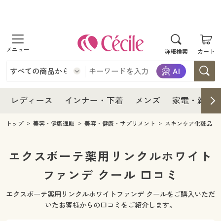
商品を探す
レディース
商品を探す
詳細検索
カート
インナー・下着
レディース通販すべて
レディース
メンズ
インナー・下着通販すべて
レディースファッション
インナー・下着
レディース通販すべて
レディース
インナー・下着
メンズ
家電・雑貨
家電・雑貨
メンズ通販すべて
女性下着
女性下着
メンズ
インナー・下着通販すべて
レディースファッション
トップ
美容・健康通販
美容・健康・サプリメント
スキンケア化粧品
寝具・インテリア・家具
家電・雑貨すべて
メンズファッション
メンズ下着
家電・雑貨
メンズ通販すべて
女性下着
女性下着
エクスボーテ薬用リンクルホワイト
美容・健康
寝具・インテリア・家具通販すべて
ファンデ クール 口コミ
家電
メンズ下着
ジュニア・ティーンズ下着
寝具・インテリア・家具
家電・雑貨すべて
メンズファッション
メンズ下着
エクスボーテ薬用リンクルホワイトファンデ クールをご購入いただ
制服・スクール
美容・健康通販すべて
家具・収納
キッチン・雑貨・日用品
美容・健康
寝具・インテリア・家具通販すべて
家電
メンズ下着
いたお客様からの口コミをご紹介します。
ジュニア・ティーンズ下着