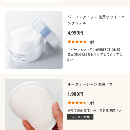
パーフェクトワン 薬用ホワイトニ
ングジェル
4,950円
4
件
【パーフェクトワン(PERFECT ONE)】
美白(※A)も肌あれもケアしてクリアな
肌へ
ループオーシャン洗顔パフ
1,980円
8
件
好みで両面を使い分けできる洗顔パフ!
【まとめてお得】