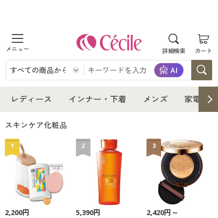
商品を探す
詳細検索
カート
レディース
インナー・下着
レディース通販すべて
レディース
インナー・下着
メンズ
家電・雑
メンズ
インナー・下着通販すべて
レディースファッション
スキンケア化粧品
家電・雑貨
1
2
3
メンズ通販すべて
女性下着
女性下着
寝具・インテリア・家具
家電・雑貨すべて
メンズファッション
メンズ下着
美容・健康
寝具・インテリア・家具通販すべて
家電
メンズ下着
ジュニア・ティーンズ下着
2,200円
5,390円
2,420円～