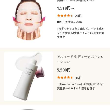
1,518円～
24
件
■サイズ/1個～2個組
1枚ずつサッと取り出して、パッと広が
りすぐ使える!発酵ハトムギ(※1)美容液
マスク
アルマード ラ ディーナ スキンロ
ーション
5,500円
36
件
【Almado La Dina】卵殻膜(※1)配合!
美容液から生まれた濃厚化粧水!