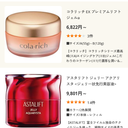
コラリッチ EX プレミアムリフト
ジェルa
6,822円～
3
件
■サイズ/A(55g)～B(120g)
【コラリッチ】コラリッチシリーズ最高
峰(※A)エイジングケア(※B)ジェル!こだ
わりのコラーゲン(※1)で濃厚な潤い&ふ
っくらハリ肌へ
アスタリフト ジェリー アクアリ
スタ <ジェリー状先行美容液>
9,801円～
14
件
■カラー/2色展開
■サイズ/本体～レフィル
【ASTALIFT】富士フイルム独自のテク
ノロジーを使った、細胞サイズの浸透力