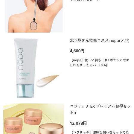
北斗晶さん監修コスメ nopa(ノパ)
4,600円
【nopa】忙しい朝もこれ1本でシミや小
じわをサッとカバー(※A)!
コラリッチ EX プレミアムお得セッ
トa
12,078円
【コラリッチ】濃厚な潤いをセットでた