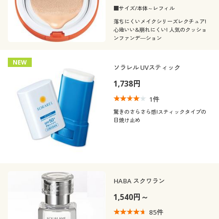
■サイズ/本体～レフィル
落ちにくいメイクシリーズレクチュア!
心地いい&崩れにくい! 人気のクッショ
ンファンデ―ション
NEW
ソラレル UVスティック
1,738円
1
件
驚きのさらさら感!スティックタイプの
日焼け止め
HABA スクワラン
1,540円～
85
件