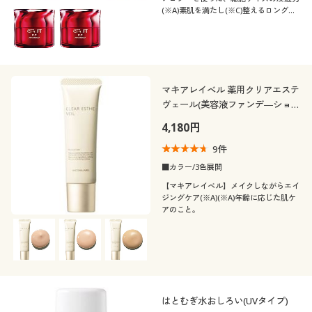
(※A)素肌を満たし(※C)整えるロングセ
ラーのハリ感ジェリー状美容液
マキアレイベル 薬用クリアエステ
ヴェール(美容液ファンデ―ショ
ン)
4,180円
9
件
■カラー/3色展開
【マキアレイベル】メイクしながらエイ
ジングケア(※A)(※A)年齢に応じた肌ケ
アのこと。
はとむぎ水おしろい(UVタイプ)