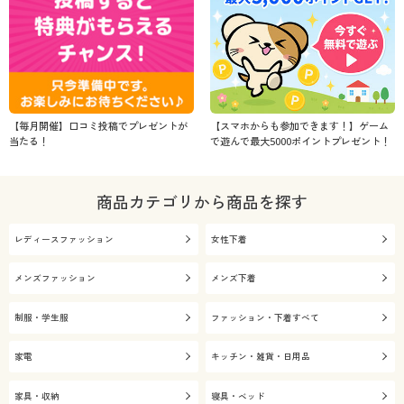
【毎月開催】口コミ投稿でプレゼントが
【スマホからも参加できます！】ゲーム
当たる！
で遊んで最大5000ポイントプレゼント！
商品カテゴリから商品を探す
レディースファッション
女性下着
メンズファッション
メンズ下着
制服・学生服
ファッション・下着すべて
家電
キッチン・雑貨・日用品
家具・収納
寝具・ベッド