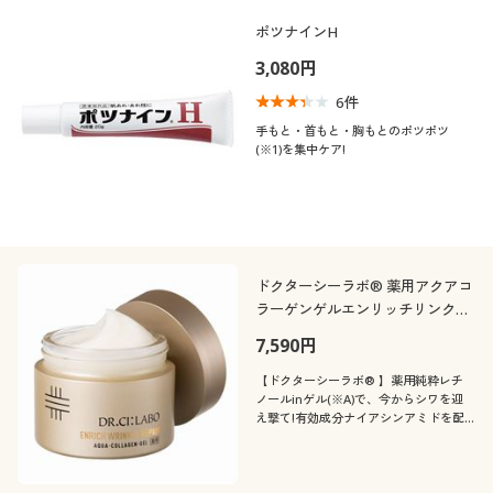
ポツナインH
3,080円
6
件
手もと・首もと・胸もとのポツポツ
(※1)を集中ケア!
ドクターシーラボ® 薬用アクアコ
ラーゲンゲルエンリッチリンクル
リペアa
7,590円
【ドクターシーラボ® 】薬用純粋レチ
ノールinゲル(※A)で、今からシワを迎
え撃て!有効成分ナイアシンアミドを配
合したエイジングケア(※B)用高機能ゲ
ル