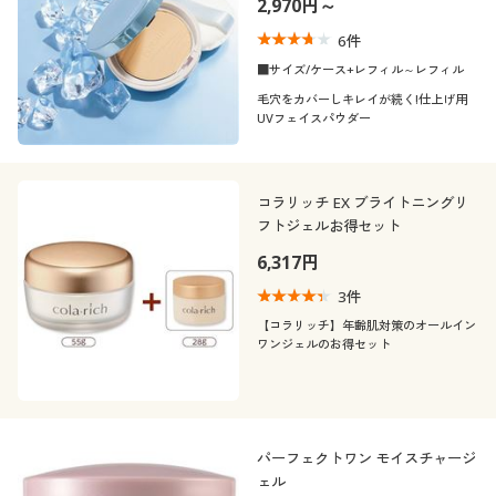
2,970円～
6
件
■サイズ/ケース+レフィル～レフィル
毛穴をカバーしキレイが続く!仕上げ用
UVフェイスパウダー
コラリッチ EX ブライトニングリ
フトジェルお得セット
6,317円
3
件
【コラリッチ】年齢肌対策のオールイン
ワンジェルのお得セット
パーフェクトワン モイスチャージ
ェル