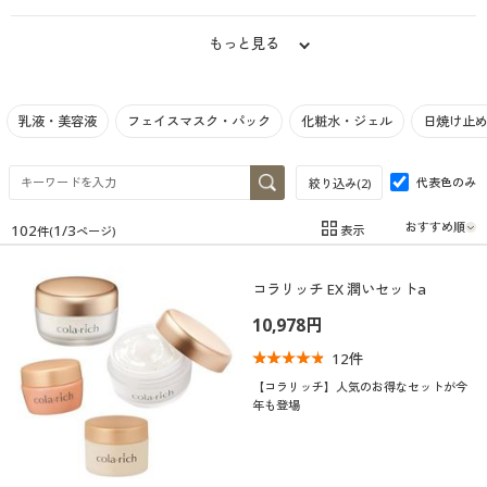
制服・スクール
美容・健康通販すべて
家具・収納
キッチン・雑貨・日用品
もっと見る
大きいサイズ
制服・スクールすべて
美容・健康・サプリメント
寝具・ベッド
乳液・美容液
フェイスマスク・パック
化粧水・ジェル
日焼け止め
バーゲン
大きいサイズ通販すべて
制服・学生服
カーテン・ラグ・ファブリック
代表色のみ
絞り込み(
2
)
詳細検索
バーゲンセール
大きいサイズ レディース服
ジュニア・ティーンズ下着
102
1
/
3
表示
件(
ページ)
在庫
在庫のある商品のみ表示
商品カテゴリ一覧
シークレットセール
大きいサイズ レディース下着
コラリッチ EX 潤いセットa
カテゴリ
カタログ
10,978円
大きいサイズ メンズ
12
件
カタログ・チラシからのご注文
【コラリッチ】人気のお得なセットが今
大きいサイズ 事務・制服
年も登場
デジタルカタログ
口コミ
(5)