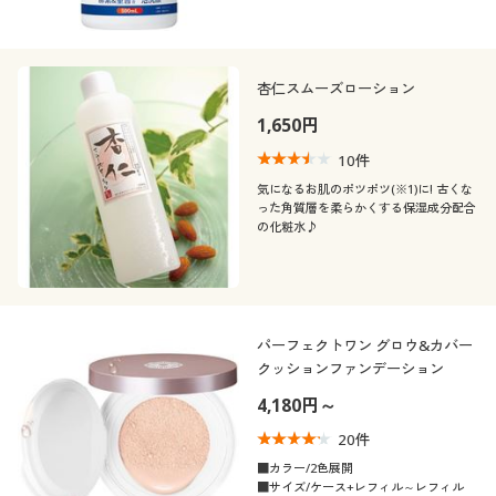
杏仁スムーズローション
1,650円
10
件
気になるお肌のポツポツ(※1)に! 古くな
った角質層を柔らかくする保湿成分配合
の化粧水♪
パーフェクトワン グロウ&カバー
クッションファンデーション
4,180円～
20
件
■カラー/2色展開
■サイズ/ケース+レフィル～レフィル