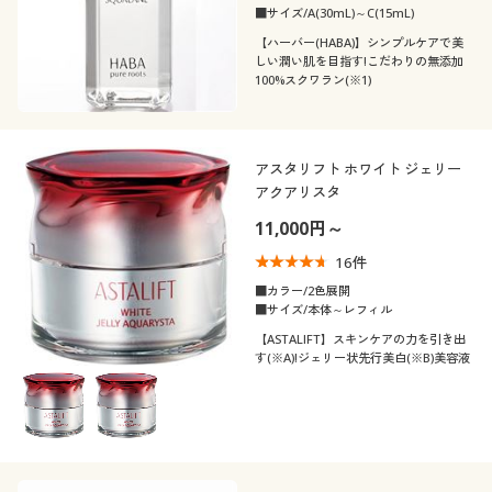
■サイズ/A(30mL)～C(15mL)
【ハーバー(HABA)】シンプルケアで美
しい潤い肌を目指す!こだわりの無添加
100%スクワラン(※1)
アスタリフト ホワイト ジェリー
アクアリスタ
11,000円～
16
件
■カラー/2色展開
■サイズ/本体～レフィル
【ASTALIFT】スキンケアの力を引き出
す(※A)!ジェリー状先行美白(※B)美容液