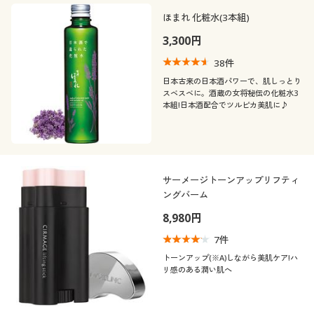
ほまれ 化粧水(3本組)
3,300円
38
件
日本古来の日本酒パワーで、肌しっとり
スベスベに。酒蔵の女将秘伝の化粧水3
本組!日本酒配合でツルピカ美肌に♪
サーメージトーンアップリフティ
ングバーム
8,980円
7
件
トーンアップ(※A)しながら美肌ケア!ハ
リ感のある潤い肌へ