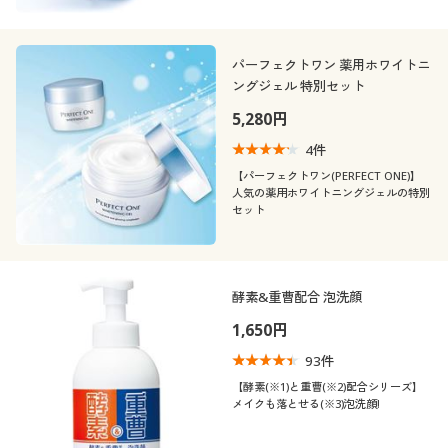
パーフェクトワン 薬用ホワイトニ
ングジェル 特別セット
5,280円
4
件
【パーフェクトワン(PERFECT ONE)】
人気の薬用ホワイトニングジェルの特別
セット
酵素&重曹配合 泡洗顔
1,650円
93
件
【酵素(※1)と重曹(※2)配合シリーズ】
メイクも落とせる(※3)泡洗顔!