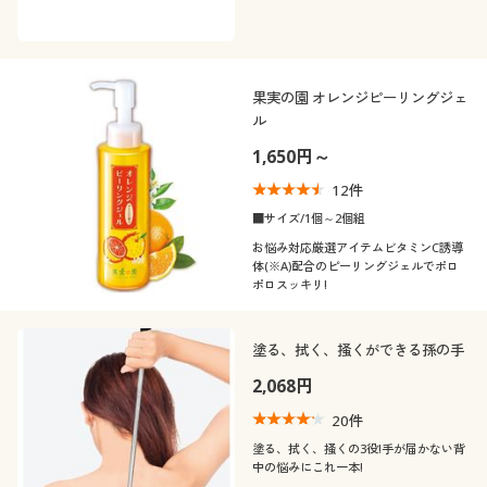
果実の園 オレンジピーリングジェ
ル
1,650円～
12
件
■サイズ/1個～2個組
お悩み対応厳選アイテムビタミンC誘導
体(※A)配合のピーリングジェルでポロ
ポロスッキリ!
塗る、拭く、掻くができる孫の手
2,068円
20
件
塗る、拭く、掻くの3役!手が届かない背
中の悩みにこれ一本!