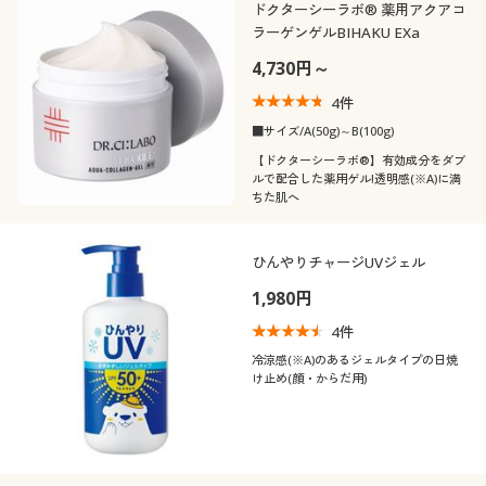
ドクターシーラボ® 薬用アクアコ
ラーゲンゲルBIHAKU EXa
4,730円～
4
件
■サイズ/A(50g)～B(100g)
【ドクターシーラボ®】有効成分をダブ
ルで配合した薬用ゲル!透明感(※A)に満
ちた肌へ
ひんやりチャージUVジェル
1,980円
4
件
冷涼感(※A)のあるジェルタイプの日焼
け止め(顔・からだ用)