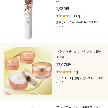
ム
1,980円
11
件
濃厚なハトムギ(※A)で白ポツをじんわ
りケア
コラリッチ EX プレミアムお得セ
ットa
12,078円
4
件
【コラリッチ】濃厚な潤いをセットでた
っぷり
プレミアム ミネラルBBファンデ