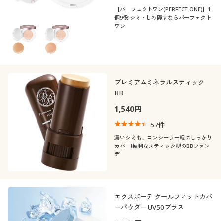
【パーフェクトワン(PERFECT ONE)】1
個9役!シミ・しわ隠すならパーフェクト
ワン
プレミアムミネラルスティック
BB
1,540円
57
件
濃いシミも、コンシーラー級にしっかり
カバー!便利なスティック型のBBファン
デ
エクスボーテ クールフィットカバ
ーパウダー UV50プラス