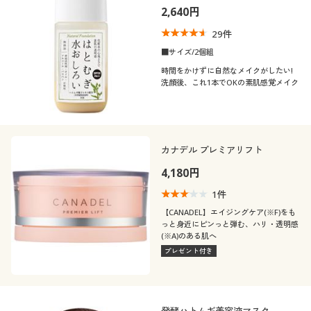
2,640円
29
件
■サイズ/2個組
時間をかけずに自然なメイクがしたい!
洗顔後、これ1本でOKの素肌感覚メイク
カナデル プレミアリフト
4,180円
1
件
【CANADEL】エイジングケア(※F)をも
っと身近にピンっと弾む、ハリ・透明感
(※A)のある肌へ
プレゼント付き
発酵ハトムギ美容液マスク