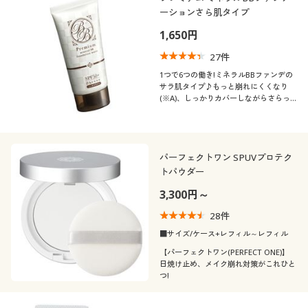
ーションさら肌タイプ
1,650円
27
件
1つで6つの働き!ミネラルBBファンデの
サラ肌タイプ♪もっと崩れにくくなり
(※A)、しっかりカバーしながらさらっ
とマットな仕上がりに
パーフェクトワン SPUVプロテク
トパウダー
3,300円～
28
件
■サイズ/ケース+レフィル～レフィル
【パーフェクトワン(PERFECT ONE)】
日焼け止め、メイク崩れ対策がこれひと
つ!