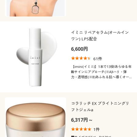
イミニ リペアセラム(オールイン
ワン) LPS配合
6,600円
61
件
【imini(イミニ)】1本で13役!あらゆる年
齢サインにアプローチ(※A)!ハリ・弾
力・透明感(※B)あふれる肌へ導くオー
ルインワン美容乳液
コラリッチ EX ブライトニングリ
フトジェルa
6,317円～
1
件