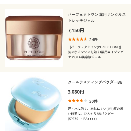
カタログ無料プレゼント
(4〜4.9)
パーフェクトワン 薬用リンクルス
会員メニュー
(3〜3.9)
トレッチジェル
(2〜2.9)
マイページ
7,150円
24
件
(1〜1.9)
閲覧履歴
【パーフェクトワン(PERFECT ONE)】
気になるシワにも効く!薬用エイジング
カラー
ケア(※A)美容液ジェル
お気に入り
価格
サポート
～
円
絞込
クールラスティングパウダーBB
閉じる
ご利用ガイド
3,080円
30
件
よくある質問とお問い合わせ
汗・水に強く、崩れにくい(※1)夏の暑
い時期に、ひんやりBBパウダー!
(SPF50+・PA++++)