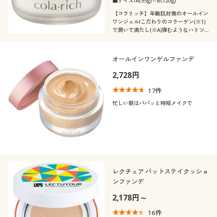
■サイズ/A(55g)～B(120g)
【コラリッチ】年齢肌対策のオールイン
ワンジェル!こだわりのコラーゲン(※1)
で潤いで満たし(※A)弾むようなハリツ
ヤ肌へ
オールインワンゲルファンデ
2,728円
17
件
忙しい朝はパパッと時短メイクで
レクチュア パットステイクッショ
ンファンデ
2,178円～
16
件