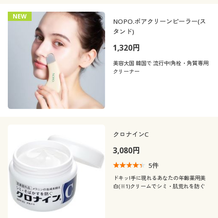
NEW
NOPO.ポアクリーンピーラー(ス
タンド)
1,320円
美容大国 韓国で 流行中!角栓・角質専用
クリーナー
クロナインC
3,080円
5
件
ドキッ!手に現れるあなたの年齢薬用美
白(※1)クリームでシミ・肌荒れを防ぐ