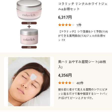
コラリッチ リンクルホワイトジェ
ルaお得セット
6,317円
1
件
【コラリッチ】シワ改善&シミ予防(※A)
ができる薬用美白(※A)ジェルのお得セ
ット!!
美ハリ おやすみ眉間シート(48枚
入)
4,356円
40
件
寝る前に老けて見える眉間のシワにピタ
ッと貼るだけで集中保湿するシートパッ
ク!広げてピーンとクセづけ。