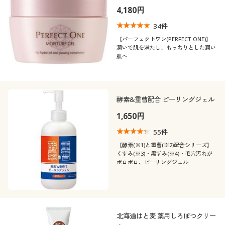
4,180円
34
件
【パーフェクトワン(PERFECT ONE)】
潤いで肌を満たし、もっちりとした潤い
肌へ
酵素&重曹配合 ピーリングジェル
1,650円
55
件
【酵素(※1)と重曹(※2)配合シリーズ】
くすみ(※3)・黒ずみ(※4)・毛穴汚れが
ポロポロ、ピーリングジェル
北海道はと麦 薬用しろぽつクリー