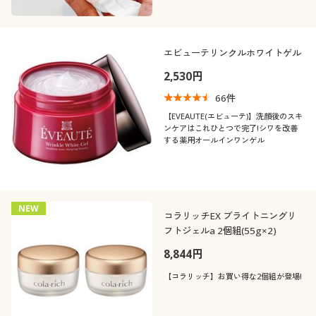
エビューテリンクルホワイトゲル
2,530円
66
件
【EVEAUTE(エビューテ)】洗顔後のスキ
ンケアはこれひとつで完了!シワを改善
する薬用オールインワンゲル
NEW
コラリッチEX ブライトニングリ
フトジェルa 2個組(55g×2)
8,844円
【コラリッチ】お買い得な2個組が登場!