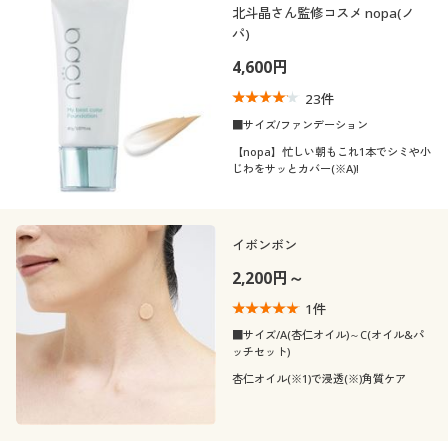
北斗晶さん監修コスメ nopa(ノ
パ)
4,600円
23
件
■サイズ/ファンデーション
【nopa】忙しい朝もこれ1本でシミや小
じわをサッとカバー(※A)!
イボンボン
2,200円～
1
件
■サイズ/A(杏仁オイル)～C(オイル&パ
ッチセット)
杏仁オイル(※1)で浸透(※)角質ケア