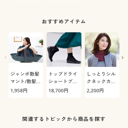
でも使える
おすすめアイテム
ジャンボ散髪
トップドライ
しっとりシル
マント/散髪・
ショートブー
クネックカバ
毛染め 服や床
ツ(TDY3929)/
ー
1,958
円
18,700
円
2,200
円
3
への汚れ防止
晴雨兼用ブー
お子様も使え
ツ/日本製 蒸
る
れにくい
関連するトピックから商品を探す