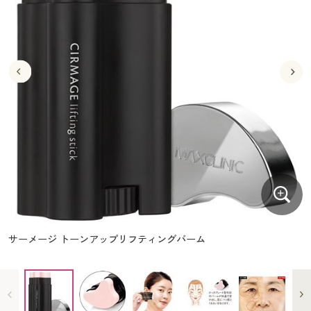
大きいサイズ
制服・スクールすべて
美容・健康・サプリメント
寝具・ベッド
制服・スクール
美容・健康通販すべて
家具・収納
キッチン・雑貨・日用品
バーゲン
大きいサイズ通販すべて
制服・学生服
カーテン・ラグ・ファブリック
大きいサイズ
制服・スクールすべて
美容・健康・サプリメント
寝具・ベッド
詳細検索
バーゲンセール
大きいサイズ レディース服
ジュニア・ティーンズ下着
バーゲン
大きいサイズ通販すべて
制服・学生服
カーテン・ラグ・ファブリック
商品カテゴリ一覧
シークレットセール
大きいサイズ レディース下着
詳細検索
バーゲンセール
大きいサイズ レディース服
ジュニア・ティーンズ下着
カタログ
大きいサイズ メンズ
商品カテゴリ一覧
シークレットセール
大きいサイズ レディース下着
カタログ・チラシからのご注文
カタログ
大きいサイズ 事務・制服
大きいサイズ メンズ
デジタルカタログ
カタログ・チラシからのご注文
サーメージ トーンアップリフティングバーム
大きいサイズ 事務・制服
カタログ無料プレゼント
デジタルカタログ
会員メニュー