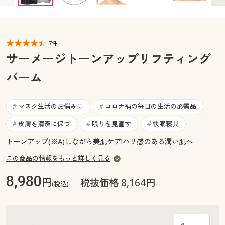
カタログ無料プレゼント
マイページ
会員メニュー
7件
閲覧履歴
マイページ
サーメージトーンアップリフティング
お気に入り
バーム
閲覧履歴
サポート
お気に入り
マスク生活のお悩みに
コロナ禍の毎日の生活の必需品
#
#
ご利用ガイド
皮膚を清潔に保つ
眠りを見直す
快眠寝具
#
#
#
サポート
トーンアップ(※A)しながら美肌ケア!ハリ感のある潤い肌へ
よくある質問とお問い合わせ
ご利用ガイド
この商品の情報をもっと詳しく見る
8,980
円
税抜価格 8,164円
よくある質問とお問い合わせ
(税込)