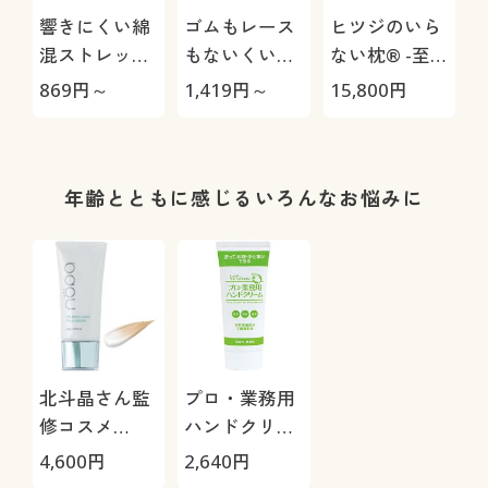
響きにくい綿
ゴムもレース
ヒツジのいら
混ストレッチ
もないくい込
ない枕® -至
レーシィショ
みにくいショ
極-
869
円～
1,419
円～
15,800
円
1
ーツ(デイリー
ーツ(はきこみ
ヒップス®)
丈スタンダー
(綿混ストレッ
ド)
チ・はきこみ
年齢とともに感じるいろんなお悩みに
丈浅め)
北斗晶さん監
プロ・業務用
修コスメ
ハンドクリー
nopa(ノパ)
ム(2本組)/料
4,600
円
2,640
円
理の前や途中