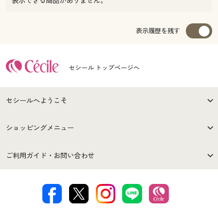
表示できる商品がありません。
表示履歴を残す
セシール トップページへ
セシールへようこそ
はじめての方へ
ご利用環境について
ショッピングメニュー
セシールご利用規約
プライバシーポリシー
商品カテゴリ
バーゲンセール
ご利用ガイド・お問い合わせ
特定商取引法に基づく表示
古物営業法に基づく表示
カタログ・チラシからのご注
デジタルカタログ
ご注文は
お届けは
文
著作権・商標について
会社案内
交換・返品は
お支払は
カタログ無料プレゼント
特集一覧