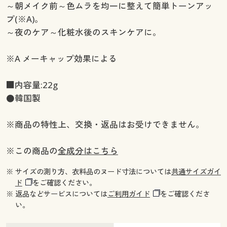
～朝メイク前～色ムラを均一に整えて簡単トーンアッ
プ(※A)。
～夜のケア～化粧水後のスキンケアに。
※A メーキャップ効果による
■内容量:22g
●韓国製
※商品の特性上、交換・返品はお受けできません。
※この商品の
全成分はこちら
※ サイズの測り方、衣料品のヌード寸法については
共通サイズガイ
ド
をご確認ください。
※ 返品などサービスについては
ご利用ガイド
をご確認くださ
い。