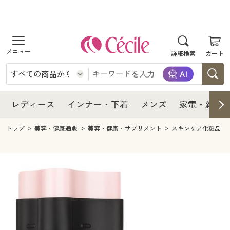
商品を探す
レディース
商品を探す
詳細検索
カート
インナー・下着
レディース通販すべて
レディース
メンズ
インナー・下着通販すべて
レディースファッション
インナー・下着
レディース通販すべて
レディース
インナー・下着
メンズ
家電・雑貨
家電・雑貨
メンズ通販すべて
女性下着
女性下着
メンズ
インナー・下着通販すべて
レディースファッション
トップ
美容・健康通販
美容・健康・サプリメント
スキンケア化粧品
寝具・インテリア・家具
家電・雑貨すべて
メンズファッション
メンズ下着
家電・雑貨
メンズ通販すべて
女性下着
女性下着
美容・健康
寝具・インテリア・家具通販すべて
家電
メンズ下着
ジュニア・ティーンズ下着
寝具・インテリア・家具
家電・雑貨すべて
メンズファッション
メンズ下着
制服・スクール
美容・健康通販すべて
家具・収納
キッチン・雑貨・日用品
美容・健康
寝具・インテリア・家具通販すべて
家電
メンズ下着
ジュニア・ティーンズ下着