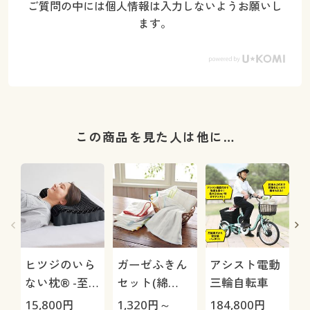
ご質問の中には個人情報は入力しないようお願いし
ます。
この商品を見た人は他に…
ヒツジのいら
ガーゼふきん
アシスト電動
ない枕® -至
セット(綿
三輪自転車
極-
100%)
15,800
円
1,320
円～
184,800
円
4