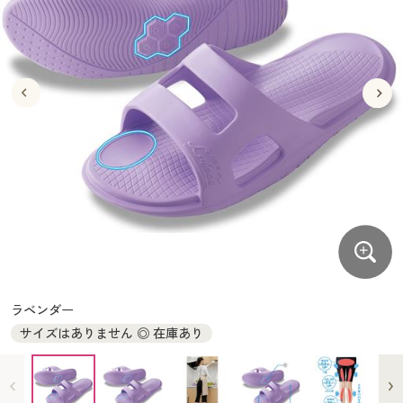
大きいサイズ
制服・スクールすべて
美容・健康・サプリメント
寝具・ベッド
制服・スクール
美容・健康通販すべて
家具・収納
キッチン・雑貨・日用品
バーゲン
大きいサイズ通販すべて
制服・学生服
カーテン・ラグ・ファブリック
大きいサイズ
制服・スクールすべて
美容・健康・サプリメント
寝具・ベッド
詳細検索
バーゲンセール
大きいサイズ レディース服
ジュニア・ティーンズ下着
バーゲン
大きいサイズ通販すべて
制服・学生服
カーテン・ラグ・ファブリック
商品カテゴリ一覧
シークレットセール
大きいサイズ レディース下着
詳細検索
バーゲンセール
大きいサイズ レディース服
ジュニア・ティーンズ下着
カタログ
大きいサイズ メンズ
商品カテゴリ一覧
シークレットセール
大きいサイズ レディース下着
カタログ・チラシからのご注文
カタログ
大きいサイズ 事務・制服
大きいサイズ メンズ
デジタルカタログ
カタログ・チラシからのご注文
ラベンダー
大きいサイズ 事務・制服
サイズはありません ◎ 在庫あり
カタログ無料プレゼント
デジタルカタログ
会員メニュー