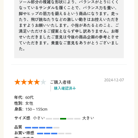
ソール部分の複雑な形状により、バランスがとりにくく
なっているサンダルを履くことで、バランス力を養い、
脚やヒップの筋力を鍛えるという商品になります。走っ
たり、飛び跳ねたりなどの激しい動きはお控えいただき
ますようお願いいたします。小指があたるとのこと、ご
満足いただけるご提案とならず申し訳ありません。お寄
せいただきましたご意見は今後の商品企画の参考とさせ
ていただきます。貴重なご意見をありがとうございまし
た。
2024-12-07
ご購入者様
購入確認済み
年代:
60代
性別:
女性
身長:
150～155cm
サイズ感
小さい
大きい
品質
お買い得感