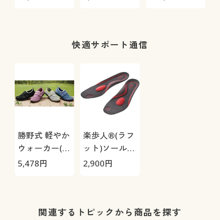
さ
快適サポート通信
勝野式 軽やか
楽歩人®(ラフ
ウォーカー(ワ
ット)ソール
イズ4E相当)/
PRO
5,478
円
2,900
円
外反母趾の方
にもおすすめ
関連するトピックから商品を探す