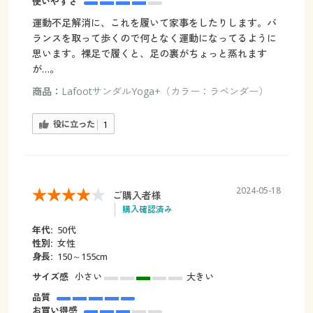
使いやすさ
運動不足解消に、これを履いて家事をしたりします。バ
ランスを取って歩くので何となく運動になってるように
思います。裸足で履くと、足の裏がちょっと蒸れます
が…。
商品：
LafootサンダルYoga+（カラー：ラベンダー）
役に立った
1
2024-05-18
ご購入者様
購入確認済み
年代:
50代
性別:
女性
身長:
150～155cm
サイズ感
小さい
大きい
品質
お買い得感