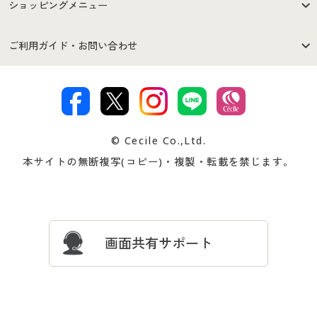
はじめての方へ
ご利用環境について
ショッピングメニュー
セシールご利用規約
プライバシーポリシー
商品カテゴリ
バーゲンセール
ご利用ガイド・お問い合わせ
特定商取引法に基づく表示
古物営業法に基づく表示
カタログ・チラシからのご注
デジタルカタログ
ご注文は
お届けは
文
著作権・商標について
会社案内
交換・返品は
お支払は
カタログ無料プレゼント
特集一覧
© Cecile Co.,Ltd.
会員登録・お客様情報変更に
お客様番号・パスワードをお
本サイトの無断複写(コピー)・複製・転載を禁じます。
プレゼント＆キャンペーン
サイトマップ
ついて
忘れの場合
サイズガイド
よくある質問とお問い合わせ
画面共有サポート