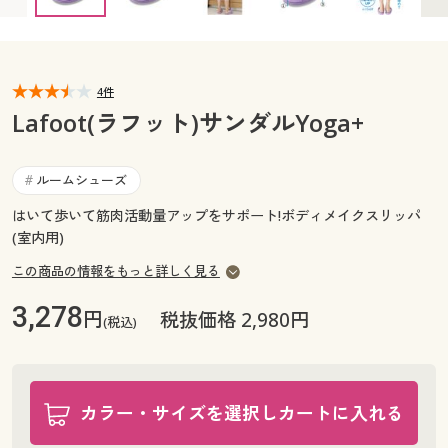
カタログ無料プレゼント
マイページ
会員メニュー
閲覧履歴
4件
マイページ
Lafoot(ラフット)サンダルYoga+
お気に入り
閲覧履歴
ルームシューズ
#
サポート
お気に入り
はいて歩いて筋肉活動量アップをサポート!ボディメイクスリッパ
(室内用)
ご利用ガイド
サポート
この商品の情報をもっと詳しく見る
よくある質問とお問い合わせ
ご利用ガイド
3,278
円
税抜価格 2,980円
(税込)
よくある質問とお問い合わせ
カラー・サイズを選択しカートに入れる