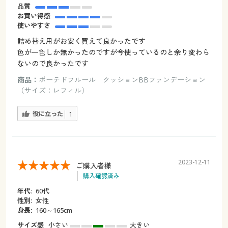
品質
お買い得感
使いやすさ
詰め替え用がお安く買えて良かったです
色が一色しか無かったのですが今使っているのと余り変わら
ないので良かったです
商品：
ボーテドフルール クッションBBファンデーション
（サイズ：レフィル）
役に立った
1
2023-12-11
ご購入者様
購入確認済み
年代:
60代
性別:
女性
身長:
160～165cm
サイズ感
小さい
大きい