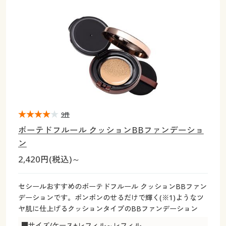
大きいサイズ
制服・スクールすべて
美容・健康・サプリメント
寝具・ベッド
制服・スクール
美容・健康通販すべて
家具・収納
キッチン・雑貨・日用品
バーゲン
大きいサイズ通販すべて
制服・学生服
カーテン・ラグ・ファブリック
大きいサイズ
制服・スクールすべて
美容・健康・サプリメント
寝具・ベッド
詳細検索
バーゲンセール
大きいサイズ レディース服
ジュニア・ティーンズ下着
バーゲン
大きいサイズ通販すべて
制服・学生服
カーテン・ラグ・ファブリック
商品カテゴリ一覧
シークレットセール
大きいサイズ レディース下着
詳細検索
バーゲンセール
大きいサイズ レディース服
ジュニア・ティーンズ下着
カタログ
9件
大きいサイズ メンズ
商品カテゴリ一覧
シークレットセール
大きいサイズ レディース下着
ボーテドフルール クッションBBファンデーショ
カタログ・チラシからのご注文
ン
カタログ
大きいサイズ 事務・制服
大きいサイズ メンズ
2,420円(税込)～
デジタルカタログ
カタログ・チラシからのご注文
大きいサイズ 事務・制服
セシールおすすめのボーテドフルール クッションBBファン
カタログ無料プレゼント
デーションです。ポンポンのせるだけで輝く(※1)ようなツ
デジタルカタログ
ヤ肌に仕上げるクッションタイプのBBファンデーション
会員メニュー
■サイズ/ケース+レフィル～レフィル