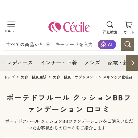
商品を探す
レディース
商品を探す
詳細検索
カート
インナー・下着
レディース通販すべて
レディース
メンズ
インナー・下着通販すべて
レディースファッション
インナー・下着
レディース通販すべて
レディース
インナー・下着
メンズ
家電・雑貨
家電・雑貨
メンズ通販すべて
女性下着
女性下着
メンズ
インナー・下着通販すべて
レディースファッション
トップ
美容・健康通販
美容・健康・サプリメント
スキンケア化粧品
寝具・インテリア・家具
家電・雑貨すべて
メンズファッション
メンズ下着
家電・雑貨
メンズ通販すべて
女性下着
女性下着
ボーテドフルール クッションBBフ
美容・健康
寝具・インテリア・家具通販すべて
ァンデーション 口コミ
家電
メンズ下着
ジュニア・ティーンズ下着
寝具・インテリア・家具
家電・雑貨すべて
メンズファッション
メンズ下着
ボーテドフルール クッションBBファンデーションをご購入いただ
制服・スクール
美容・健康通販すべて
家具・収納
キッチン・雑貨・日用品
美容・健康
寝具・インテリア・家具通販すべて
家電
メンズ下着
いたお客様からの口コミをご紹介します。
ジュニア・ティーンズ下着