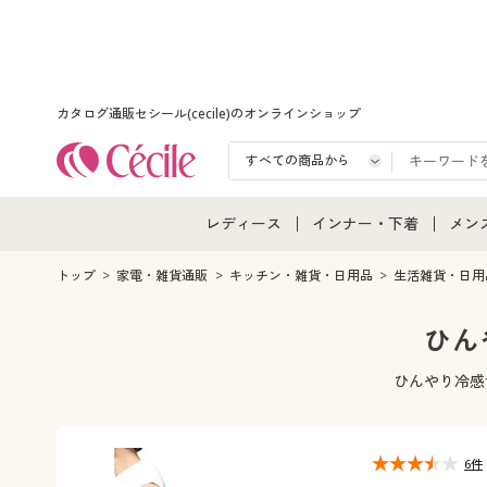
カタログ通販セシール(cecile)のオンラインショップ
レディース
インナー・下着
メン
レディース通販すべて
インナー・下着通販すべ
メン
トップ
家電・雑貨通販
キッチン・雑貨・日用品
生活雑貨・日用
レディースファッション
女性下着
メン
ひん
女性下着
メンズ下着
メン
ひんやり冷感
ジュニア・ティーンズ下
6件