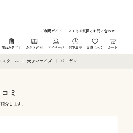
ご利用ガイド
よくある質問とお問い合わせ
商品カテゴリ
カタログ
マイページ
閲覧履歴
お気に入り
カート
カタログ・チラシからのご注文
・スクール
大きいサイズ
バーゲン
デジタルカタログ
て
・スクールすべて
大きいサイズ通販すべて
バーゲンセール
カタログ無料プレゼント
メント
・学生服
大きいサイズ レディース服
シークレットセール
口コミ
ニア・ティーンズ下着
大きいサイズ レディース下着
ご紹介します。
大きいサイズ メンズ