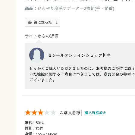
商品：
ひんやり冷感サポーター2枚組(手・足首)
役に立った
2
サイトからの返信
セシールオンラインショップ担当
せっかくご購入いただきましたのに、お客様のご期待に添う
いた機能に関するご意見につきましては、商品開発の参考に
ございました。
ご購入者様
購入確認済み
年代:
50代
性別:
女性
身長:
155～160cm