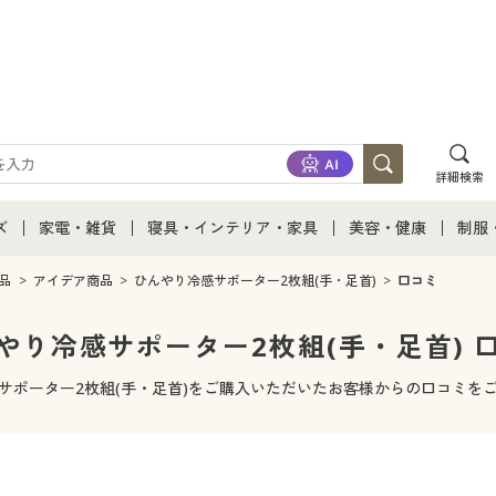
詳細検索
ズ
家電・雑貨
寝具・インテリア・家具
美容・健康
制服
て
ズ通販すべて
家電・雑貨すべて
寝具・インテリア・家具通販すべて
美容・健康通販すべ
制服
品
アイデア商品
ひんやり冷感サポーター2枚組(手・足首)
口コミ
ズファッション
家電
家具・収納
美容・健康・サプリ
制服
やり冷感サポーター2枚組(手・足首) 
ズ下着
キッチン・雑貨・日用品
寝具・ベッド
ジュ
サポーター2枚組(手・足首)をご購入いただいたお客様からの口コミを
着
カーテン・ラグ・ファブリック