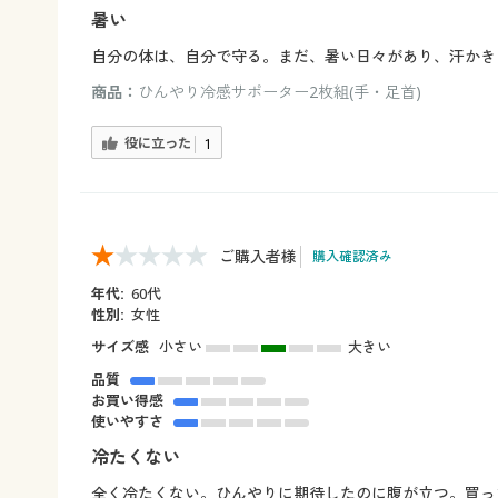
暑い
自分の体は、自分で守る。まだ、暑い日々があり、汗かき
商品：
ひんやり冷感サポーター2枚組(手・足首)
役に立った
1
ご購入者様
購入確認済み
年代:
60代
性別:
女性
サイズ感
小さい
大きい
品質
お買い得感
使いやすさ
冷たくない
全く冷たくない。ひんやりに期待したのに腹が立つ。買っ