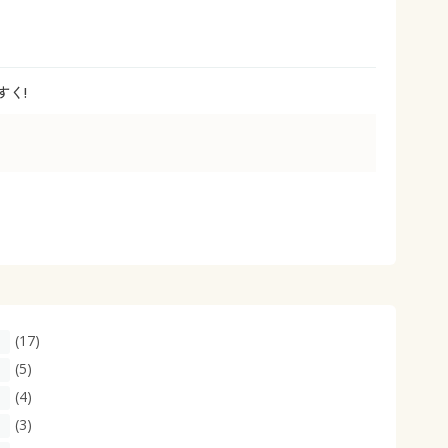
大きいサイズ 事務・制服
すく!
(17)
(5)
(4)
(3)