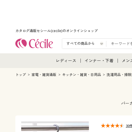
カタログ通販セシール(cecile)のオンラインショップ
レディース
インナー・下着
メン
レディース通販すべて
インナー・下着通販すべ
メン
トップ
家電・雑貨通販
キッチン・雑貨・日用品
洗濯用品・掃除
レディースファッション
女性下着
メン
女性下着
メンズ下着
メン
パー
ジュニア・ティーンズ下
30