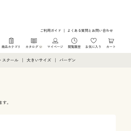
ご利用ガイド
よくある質問とお問い合わせ
商品カテゴリ
カタログ
マイページ
閲覧履歴
お気に入り
カート
カタログ・チラシからのご注文
・スクール
大きいサイズ
バーゲン
デジタルカタログ
て
・スクールすべて
大きいサイズ通販すべて
バーゲンセール
カタログ無料プレゼント
メント
・学生服
大きいサイズ レディース服
シークレットセール
ニア・ティーンズ下着
大きいサイズ レディース下着
ます。
大きいサイズ メンズ