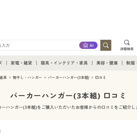
詳細検索
ズ
家電・雑貨
寝具・インテリア・家具
美容・健康
制服
て
ズ通販すべて
家電・雑貨すべて
寝具・インテリア・家具通販すべて
美容・健康通販すべ
制服
道具
物干し・ハンガー
パーカーハンガー(3本組)
口コミ
ズファッション
家電
家具・収納
美容・健康・サプリ
制服
パーカーハンガー(3本組) 口コミ
ズ下着
キッチン・雑貨・日用品
寝具・ベッド
ジュ
カーハンガー(3本組)をご購入いただいたお客様からの口コミをご紹介し
着
カーテン・ラグ・ファブリック
件