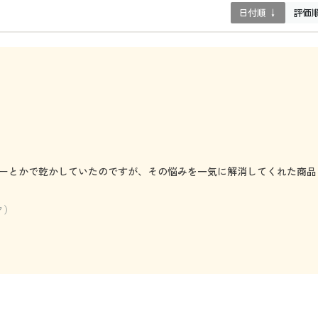
日付順 ↓
評価
ーとかで乾かしていたのですが、その悩みを一気に解消してくれた商品
ク）