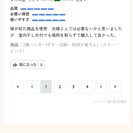
品質
お買い得感
使いやすさ
娘が似た商品を使用 夫婦２人では必要ないかと思いました
が 室内干し片付けも場所を取らずで購入して良かった。
商品：
7連ハンガー(干す・収納・回収が楽ちん)（カラー：
ピンク）
役に立った
0
​1
​2
​3
​4