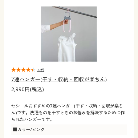
大きいサイズ
制服・スクールすべて
美容・健康・サプリメント
寝具・ベッド
制服・スクール
美容・健康通販すべて
家具・収納
キッチン・雑貨・日用品
バーゲン
大きいサイズ通販すべて
制服・学生服
カーテン・ラグ・ファブリック
大きいサイズ
制服・スクールすべて
美容・健康・サプリメント
寝具・ベッド
詳細検索
バーゲンセール
大きいサイズ レディース服
ジュニア・ティーンズ下着
バーゲン
大きいサイズ通販すべて
制服・学生服
カーテン・ラグ・ファブリック
商品カテゴリ一覧
シークレットセール
大きいサイズ レディース下着
詳細検索
バーゲンセール
大きいサイズ レディース服
ジュニア・ティーンズ下着
カタログ
32件
大きいサイズ メンズ
商品カテゴリ一覧
シークレットセール
大きいサイズ レディース下着
7連ハンガー(干す・収納・回収が楽ちん)
カタログ・チラシからのご注文
2,990円(税込)
カタログ
大きいサイズ 事務・制服
大きいサイズ メンズ
デジタルカタログ
カタログ・チラシからのご注文
セシールおすすめの7連ハンガー(干す・収納・回収が楽ち
大きいサイズ 事務・制服
ん)です。洗濯ものを干すときのお悩みを解決するために作
カタログ無料プレゼント
られたハンガーです。
デジタルカタログ
■カラー/ピンク
会員メニュー