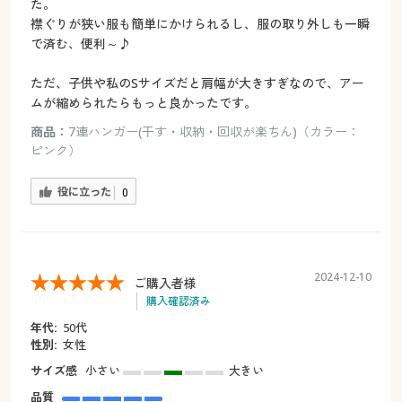
た。
襟ぐりが狭い服も簡単にかけられるし、服の取り外しも一瞬
で済む、便利～♪
ただ、子供や私のSサイズだと肩幅が大きすぎなので、アー
ムが縮められたらもっと良かったです。
商品：
7連ハンガー(干す・収納・回収が楽ちん)（カラー：
ピンク）
役に立った
0
2024-12-10
ご購入者様
購入確認済み
年代:
50代
性別:
女性
サイズ感
小さい
大きい
品質