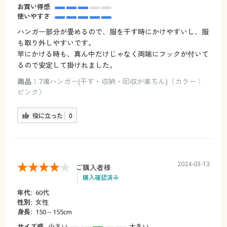
お買い得感
使いやすさ
ハンガー部分が畳めるので、服を干す時にかけやすいし、服
も取り外しやすいです。
竿にかける時も、真ん中だけじゃなく両端にフックが付いて
るので安定して掛けれました。
商品：
7連ハンガー(干す・収納・回収が楽ちん)（カラー：
ピンク）
役に立った
0
2024-03-13
ご購入者様
購入確認済み
年代:
60代
性別:
女性
身長:
150～155cm
サイズ感
小さい
大きい