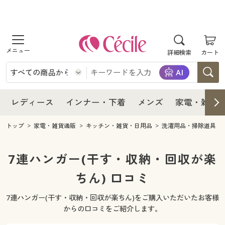
商品を探す
レディース
商品を探す
詳細検索
カート
インナー・下着
レディース通販すべて
レディース
メンズ
インナー・下着通販すべて
レディースファッション
インナー・下着
レディース通販すべて
レディース
インナー・下着
メンズ
家電・雑貨
家電・雑貨
メンズ通販すべて
女性下着
女性下着
メンズ
インナー・下着通販すべて
レディースファッション
トップ
家電・雑貨通販
キッチン・雑貨・日用品
洗濯用品・掃除道具
寝具・インテリア・家具
家電・雑貨すべて
メンズファッション
メンズ下着
家電・雑貨
メンズ通販すべて
女性下着
女性下着
7連ハンガー(干す・収納・回収が楽
美容・健康
寝具・インテリア・家具通販すべて
ちん) 口コミ
家電
メンズ下着
ジュニア・ティーンズ下着
寝具・インテリア・家具
家電・雑貨すべて
メンズファッション
メンズ下着
7連ハンガー(干す・収納・回収が楽ちん)をご購入いただいたお客様
制服・スクール
美容・健康通販すべて
家具・収納
キッチン・雑貨・日用品
美容・健康
寝具・インテリア・家具通販すべて
家電
メンズ下着
からの口コミをご紹介します。
ジュニア・ティーンズ下着