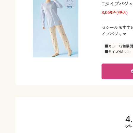
Tタイプパジャマ(
3,069円(税込)
セシールおすすめ
イプパジャマ
■カラー/2色展開
■サイズ/M～LL
4
6件