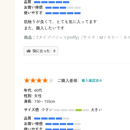
品質
お買い得感
使いやすさ
肌触りが良くて、とても気に入ってます
また、購入したいです
商品：
Tタイプパジャマ(miffy)（サイズ：M / カラー：
役に立った
0
ご購入者様
購入確認済み
年代:
60代
性別:
女性
身長:
150～155cm
サイズ感
小さい
大きい
品質
お買い得感
使いやすさ