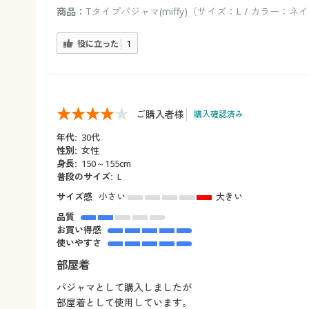
商品：
Tタイプパジャマ(miffy)（サイズ：L / カラー：ネ
役に立った
1
ご購入者様
購入確認済み
年代:
30代
性別:
女性
身長:
150～155cm
普段のサイズ:
L
サイズ感
小さい
大きい
品質
お買い得感
使いやすさ
部屋着
パジャマとして購入しましたが
部屋着として使用しています。