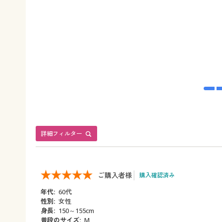
詳細フィルター
ご購入者様
購入確認済み
年代:
60代
性別:
女性
身長:
150～155cm
普段のサイズ:
M