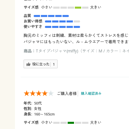
サイズ感
小さい
大きい
品質
お買い得感
使いやすさ
胸元のミッフィは刺繍、素材は柔らかくてストレスを感じ
パジャマにはもったいない、ル－ムウエアーで着用できま
商品：
Tタイプパジャマ(miffy)（サイズ：M / カラー：
役に立った
1
ご購入者様
購入確認済み
年代:
50代
性別:
女性
身長:
160～165cm
サイズ感
小さい
大きい