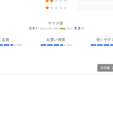
サイズ感
小さい
大きい
品質
お買い得感
使いやす
日付順 