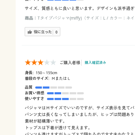
サイズ、質感ともに良いと思います。デザインも派手過ぎ
商品：
Tタイプパジャマ(miffy)（サイズ：L / カラー：ネ
役に立った
0
ご購入者様
購入確認済み
身長:
150～155cm
普段のサイズ:
ＭまたはＬ
品質
お買い得感
使いやすさ
パジャマはＭサイズでいいのですが、サイズ表示を見てパ
パンツ丈は長くなってしまいましたが、ヒップは問題あり
素材が結構薄いです。
トップスは下着が透けて見えます。
パンツも透けますがトップスで隠れるので大丈夫かな？と