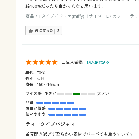
綿100%だったら良かったなと思います。
商品：
Tタイプパジャマ(miffy)（サイズ：L / カラー：サ
役に立った
3
ご購入者様
購入確認済み
年代:
70代
性別:
女性
身長:
160～165cm
サイズ感
小さい
大きい
品質
お買い得感
使いやすさ
ティータイプパジャマ
首元開き過ぎず柔らかい素材でバーバでも着やすいです