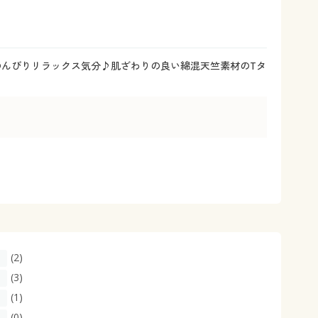
大きいサイズ 事務・制服
、のんびりリラックス気分♪肌ざわりの良い綿混天竺素材のTタ
(2)
(3)
(1)
(0)