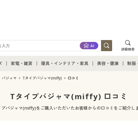
詳細検索
ズ
家電・雑貨
寝具・インテリア・家具
美容・健康
制服
て
ズ通販すべて
家電・雑貨すべて
寝具・インテリア・家具通販すべて
美容・健康通販すべ
制服
パジャマ
Tタイプパジャマ(miffy)
口コミ
ズファッション
家電
家具・収納
美容・健康・サプリ
制服
Tタイプパジャマ(miffy) 口コミ
ズ下着
キッチン・雑貨・日用品
寝具・ベッド
ジュ
イプパジャマ(miffy)をご購入いただいたお客様からの口コミをご紹介し
着
カーテン・ラグ・ファブリック