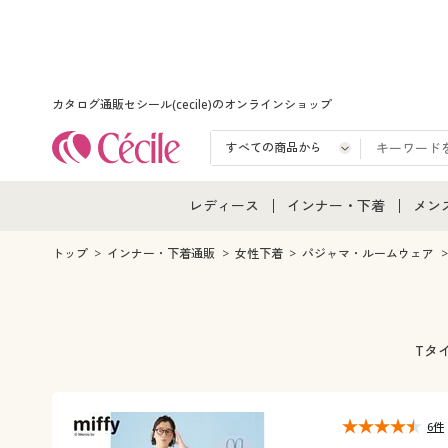
カタログ通販セシール(cecile)のオンラインショップ
レディース
インナー・下着
メン
レディース通販すべて
インナー・下着通販すべ
メン
トップ
インナー・下着通販
女性下着
パジャマ・ルームウェア
レディースファッション
女性下着
メン
女性下着
メンズ下着
メン
Tタ
ジュニア・ティーンズ下
6件