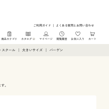
ご利用ガイド
よくある質問とお問い合わせ
商品カテゴリ
カタログ
マイページ
閲覧履歴
お気に入り
カート
カタログ・チラシからのご注文
・スクール
大きいサイズ
バーゲン
デジタルカタログ
て
・スクールすべて
大きいサイズ通販すべて
バーゲンセール
カタログ無料プレゼント
メント
・学生服
大きいサイズ レディース服
シークレットセール
ニア・ティーンズ下着
大きいサイズ レディース下着
ます。
大きいサイズ メンズ