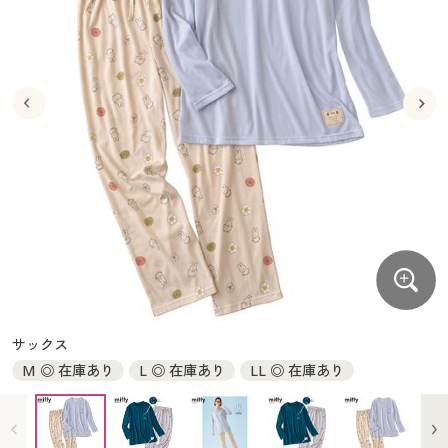
大きいサイズ
制服・スクールすべて
美容・健康・サプリメント
寝具・ベッド
制服・スクール
美容・健康通販すべて
家具・収納
キッチン・雑貨・日用品
バーゲン
大きいサイズ通販すべて
制服・学生服
カーテン・ラグ・ファブリック
大きいサイズ
制服・スクールすべて
美容・健康・サプリメント
寝具・ベッド
詳細検索
バーゲンセール
大きいサイズ レディース服
ジュニア・ティーンズ下着
バーゲン
大きいサイズ通販すべて
制服・学生服
カーテン・ラグ・ファブリック
商品カテゴリ一覧
シークレットセール
大きいサイズ レディース下着
詳細検索
バーゲンセール
大きいサイズ レディース服
ジュニア・ティーンズ下着
カタログ
大きいサイズ メンズ
商品カテゴリ一覧
シークレットセール
大きいサイズ レディース下着
カタログ・チラシからのご注文
カタログ
大きいサイズ 事務・制服
大きいサイズ メンズ
デジタルカタログ
カタログ・チラシからのご注文
サックス
大きいサイズ 事務・制服
M ◎ 在庫あり
L ◎ 在庫あり
LL ◎ 在庫あり
カタログ無料プレゼント
デジタルカタログ
会員メニュー