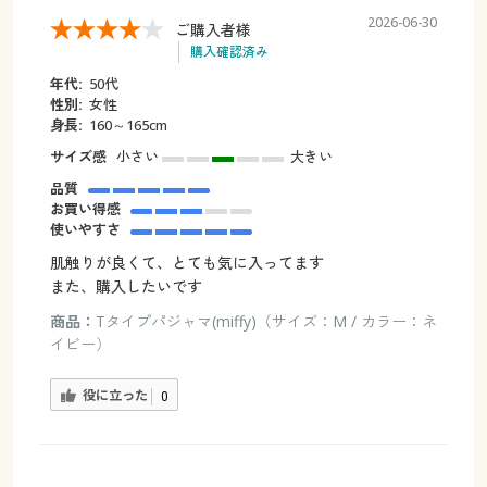
2026-06-30
ご購入者様
購入確認済み
年代:
50代
性別:
女性
身長:
160～165cm
サイズ感
小さい
大きい
品質
お買い得感
使いやすさ
肌触りが良くて、とても気に入ってます
また、購入したいです
商品：
Tタイプパジャマ(miffy)（サイズ：M / カラー：ネ
イビー）
役に立った
0