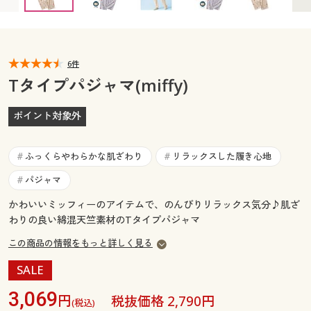
カタログ無料プレゼント
マイページ
会員メニュー
閲覧履歴
6件
マイページ
Tタイプパジャマ(miffy)
お気に入り
閲覧履歴
ポイント対象外
サポート
お気に入り
ふっくらやわらかな肌ざわり
リラックスした履き心地
#
#
ご利用ガイド
サポート
パジャマ
#
かわいいミッフィーのアイテムで、のんびりリラックス気分♪肌ざ
よくある質問とお問い合わせ
ご利用ガイド
わりの良い綿混天竺素材のTタイプパジャマ
この商品の情報をもっと詳しく見る
よくある質問とお問い合わせ
SALE
3,069
円
税抜価格 2,790円
(税込)