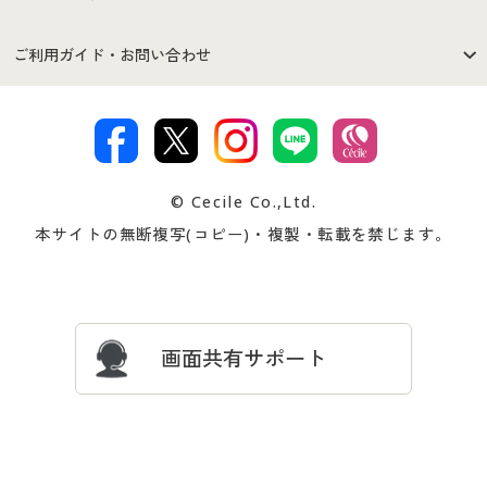
セシールご利用規約
プライバシーポリシー
商品カテゴリ
バーゲンセール
ご利用ガイド・お問い合わせ
特定商取引法に基づく表示
古物営業法に基づく表示
カタログ・チラシからのご注
デジタルカタログ
ご注文は
お届けは
文
著作権・商標について
会社案内
交換・返品は
お支払は
カタログ無料プレゼント
特集一覧
© Cecile Co.,Ltd.
会員登録・お客様情報変更に
お客様番号・パスワードをお
本サイトの無断複写(コピー)・複製・転載を禁じます。
プレゼント＆キャンペーン
サイトマップ
ついて
忘れの場合
サイズガイド
よくある質問とお問い合わせ
画面共有サポート