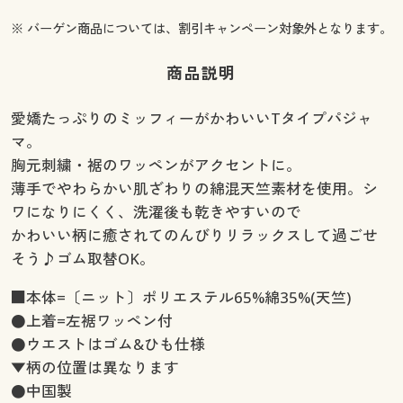
※ バーゲン商品については、割引キャンペーン対象外となります。
商品説明
愛嬌たっぷりのミッフィーがかわいいTタイプパジャ
マ。
胸元刺繍・裾のワッペンがアクセントに。
薄手でやわらかい肌ざわりの綿混天竺素材を使用。シ
ワになりにくく、洗濯後も乾きやすいので
かわいい柄に癒されてのんびりリラックスして過ごせ
そう♪ゴム取替OK。
■本体=〔ニット〕ポリエステル65%綿35%(天竺)
●上着=左裾ワッペン付
●ウエストはゴム&ひも仕様
▼柄の位置は異なります
●中国製