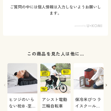
ご質問の中には個人情報は入力しないようお願いし
ます。
この商品を見た人は他に…
ヒツジのいら
アシスト電動
保冷米びつ ラ
ない枕® -至
三輪自転車
イスクール
マ