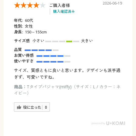
2026-06-19
ご購入者様
購入確認済み
年代:
60代
性別:
女性
身長:
150～155cm
サイズ感
小さい
大きい
品質
お買い得感
使いやすさ
サイズ、質感ともに良いと思います。デザインも派手過
ぎず、可愛いですね。
商品：
Tタイプパジャマ(miffy)（サイズ：L / カラー：ネ
イビー）
役に立った
0