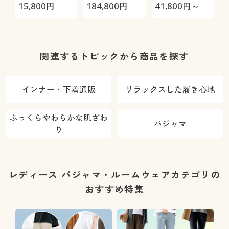
極-
HRC-
15,800
円
184,800
円
41,800
円～
3
05S/HRC-10S
関連するトピックから商品を探す
インナー・下着通販
リラックスした履き心地
ふっくらやわらかな肌ざわ
パジャマ
り
レディース パジャマ・ルームウェアカテゴリの
おすすめ特集