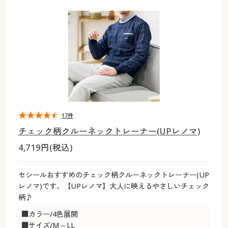
大きいサイズ
制服・スクールすべて
美容・健康・サプリメント
寝具・ベッド
制服・スクール
美容・健康通販すべて
家具・収納
キッチン・雑貨・日用品
バーゲン
大きいサイズ通販すべて
制服・学生服
カーテン・ラグ・ファブリック
大きいサイズ
制服・スクールすべて
美容・健康・サプリメント
寝具・ベッド
詳細検索
バーゲンセール
大きいサイズ レディース服
ジュニア・ティーンズ下着
バーゲン
大きいサイズ通販すべて
制服・学生服
カーテン・ラグ・ファブリック
商品カテゴリ一覧
シークレットセール
大きいサイズ レディース下着
詳細検索
バーゲンセール
大きいサイズ レディース服
ジュニア・ティーンズ下着
カタログ
17件
大きいサイズ メンズ
商品カテゴリ一覧
シークレットセール
大きいサイズ レディース下着
チェック柄クルーネックトレーナー(UPレノマ)
カタログ・チラシからのご注文
4,719円(税込)
カタログ
大きいサイズ 事務・制服
大きいサイズ メンズ
デジタルカタログ
カタログ・チラシからのご注文
セシールおすすめのチェック柄クルーネックトレーナー(UP
大きいサイズ 事務・制服
レノマ)です。【UPレノマ】大人に映えるやさしいチェック
カタログ無料プレゼント
柄♪
デジタルカタログ
■カラー/4色展開
会員メニュー
■サイズ/M～LL