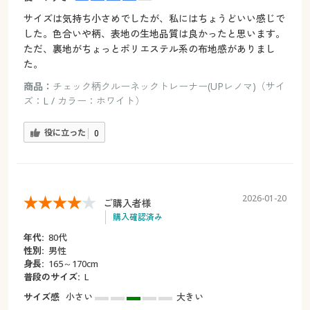
サイズは気持ち小さめでしたが、私にはちょうどいい感じで
した。色合いや柄、表地の生地品質は良かったと思います。
ただ、裏地がちょっとポリエステル系の布地感がありまし
た。
商品：
チェック柄クルーネックトレーナー(UPレノマ)（サイ
ズ：L / カラー：ホワイト）
役に立った
0
2026-01-20
ご購入者様
購入確認済み
年代:
80代
性別:
男性
身長:
165～170cm
普段のサイズ:
L
サイズ感
小さい
大きい