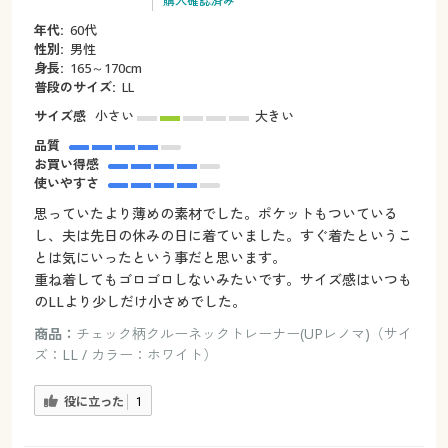
購入確認済み
年代:
60代
性別:
男性
身長:
165～170cm
普段のサイズ:
LL
サイズ感
小さい
大きい
品質
お買い得感
使いやすさ
思っていたより薄めの素材でした。ポケットもついている
し、夫は先日の休みの日に着ていました。すぐ着たというこ
とは気にいったという事だと思います。
重ね着してもゴロゴロしないみたいです。サイズ感はいつも
のLLより少しだけ小さめでした。
商品：
チェック柄クルーネックトレーナー(UPレノマ)（サイ
ズ：LL / カラー：ホワイト）
役に立った
1