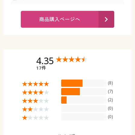
カタログ無料プレゼント
マイページ
会員メニュー
商品購入ページへ
閲覧履歴
マイページ
お気に入り
閲覧履歴
4.35
サポート
お気に入り
17件
ご利用ガイド
サポート
(8)
よくある質問とお問い合わせ
(7)
ご利用ガイド
(2)
(0)
よくある質問とお問い合わせ
(0)