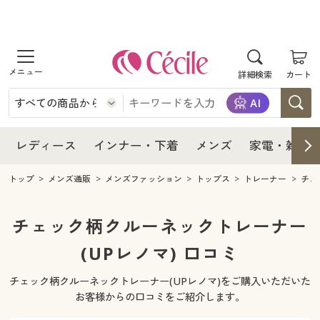
商品を探す
レディース
商品を探す
詳細検索
カート
インナー・下着
レディース通販すべて
レディース
メンズ
インナー・下着通販すべて
レディースファッション
インナー・下着
レディース通販すべて
レディース
インナー・下着
メンズ
家電・雑貨
家電・雑貨
メンズ通販すべて
女性下着
女性下着
メンズ
インナー・下着通販すべて
レディースファッション
トップ
メンズ通販
メンズファッション
トップス
トレーナー
チェ
寝具・インテリア・家具
家電・雑貨すべて
メンズファッション
メンズ下着
家電・雑貨
メンズ通販すべて
女性下着
女性下着
チェック柄クルーネックトレーナー
美容・健康
寝具・インテリア・家具通販すべて
(UPレノマ) 口コミ
家電
メンズ下着
ジュニア・ティーンズ下着
寝具・インテリア・家具
家電・雑貨すべて
メンズファッション
メンズ下着
チェック柄クルーネックトレーナー(UPレノマ)をご購入いただいた
制服・スクール
美容・健康通販すべて
家具・収納
キッチン・雑貨・日用品
美容・健康
寝具・インテリア・家具通販すべて
家電
メンズ下着
お客様からの口コミをご紹介します。
ジュニア・ティーンズ下着