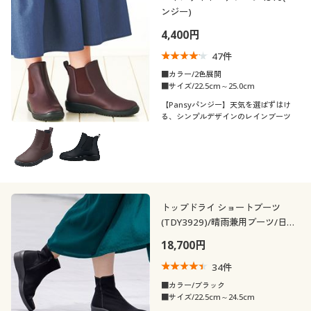
カテゴリ
ンジー)
制服・スクール
美容・健康通販すべて
家具・収納
キッチン・雑貨・日用品
4,400円
大きいサイズ
制服・スクールすべて
美容・健康・サプリメント
寝具・ベッド
47
件
■カラー/2色展開
■サイズ/22.5cm～25.0cm
バーゲン
大きいサイズ通販すべて
制服・学生服
カーテン・ラグ・ファブリック
口コミ
(4〜4.9)
【Pansyパンジー】天気を選ばずはけ
る、シンプルデザインのレインブーツ
詳細検索
バーゲンセール
大きいサイズ レディース服
ジュニア・ティーンズ下着
靴・靴下サイ
22.5
23
23.5
24
24.5
25
ズ
商品カテゴリ一覧
シークレットセール
大きいサイズ レディース下着
カラー
カタログ
トップドライ ショートブーツ
大きいサイズ メンズ
(TDY3929)/晴雨兼用ブーツ/日本
こだわり条件
カタログ・チラシからのご注文
製 蒸れにくい
素材
18,700円
で絞り込む
大きいサイズ 事務・制服
34
件
デジタルカタログ
機能・特徴
ウール
スエード
■カラー/ブラック
■サイズ/22.5cm～24.5cm
テイスト