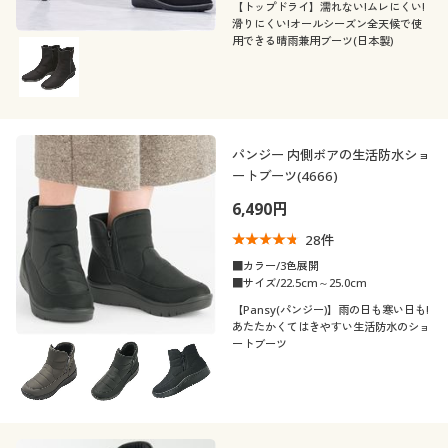
カタログ無料プレゼント
抗菌防臭
撥水
【トップドライ】濡れない!ムレにくい!
レザー
滑りにくい!オールシーズン全天候で使
用できる晴雨兼用ブーツ(日本製)
着用感
会員メニュー
ベーシック
シック
年代
マイページ
レギュラー
ゆったり
シーズン
20代
30代
閲覧履歴
パンジー 内側ボアの生活防水ショ
ートブーツ(4666)
価格
春
夏
～
円
絞込
6,490円
40代
50代
お気に入り
28
件
閉じる
秋
冬
サポート
■カラー/3色展開
60代
■サイズ/22.5cm～25.0cm
ご利用ガイド
【Pansy(パンジー)】雨の日も寒い日も!
あたたかくてはきやすい生活防水のショ
ートブーツ
よくある質問とお問い合わせ