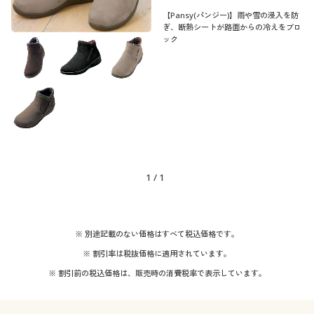
【Pansy(パンジー)】雨や雪の浸入を防
ぎ、断熱シートが路面からの冷えをブロ
ック
1
/
1
※ 別途記載のない価格はすべて税込価格です。
※ 割引率は税抜価格に適用されています。
※ 割引前の税込価格は、販売時の消費税率で表示しています。