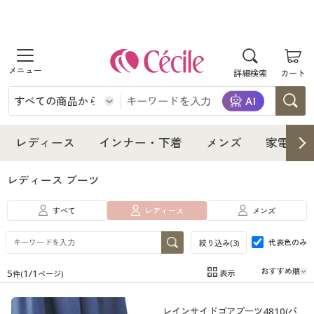
商品を探す
詳細検索
カート
レディース
インナー・下着
レディース通販すべて
レディース
インナー・下着
メンズ
家電・雑
メンズ
インナー・下着通販すべて
レディースファッション
レディース ブーツ
家電・雑貨
すべて
レディース
メンズ
メンズ通販すべて
女性下着
女性下着
代表色のみ
絞り込み(
3
)
寝具・インテリア・家具
家電・雑貨すべて
メンズファッション
メンズ下着
5
1
/
1
表示
件(
ページ)
在庫
在庫のある商品のみ表示
美容・健康
寝具・インテリア・家具通販すべて
家電
メンズ下着
ジュニア・ティーンズ下着
レインサイドゴアブーツ4810(パ