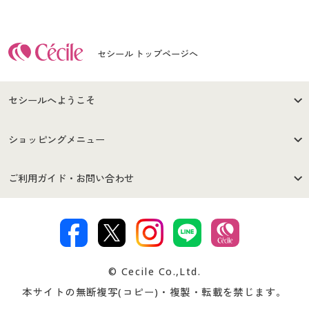
セシール トップページへ
セシールへようこそ
はじめての方へ
ご利用環境について
ショッピングメニュー
セシールご利用規約
プライバシーポリシー
商品カテゴリ
バーゲンセール
ご利用ガイド・お問い合わせ
特定商取引法に基づく表示
古物営業法に基づく表示
カタログ・チラシからのご注
デジタルカタログ
ご注文は
お届けは
文
著作権・商標について
会社案内
交換・返品は
お支払は
カタログ無料プレゼント
特集一覧
© Cecile Co.,Ltd.
会員登録・お客様情報変更に
お客様番号・パスワードをお
本サイトの無断複写(コピー)・複製・転載を禁じます。
プレゼント＆キャンペーン
サイトマップ
ついて
忘れの場合