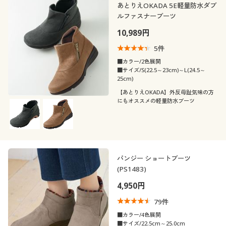
あとりえOKADA 5E軽量防水ダブ
ルファスナーブーツ
10,989円
5
件
■カラー/2色展開
■サイズ/S(22.5～23cm)～L(24.5～
25cm)
【あとりえOKADA】外反母趾気味の方
にもオススメの軽量防水ブーツ
パンジー ショートブーツ
(PS1483)
4,950円
79
件
■カラー/4色展開
■サイズ/22.5cm～25.0cm