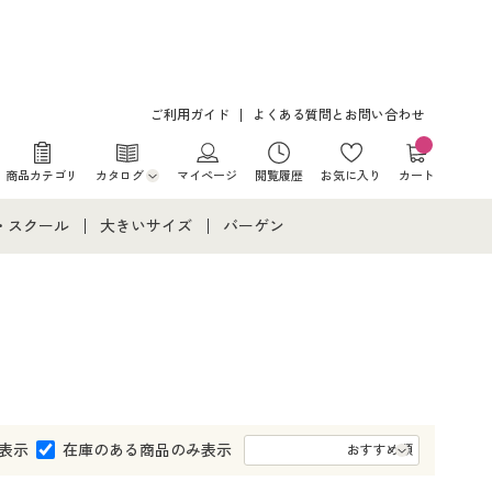
ご利用ガイド
よくある質問とお問い合わせ
商品カテゴリ
カタログ
マイページ
閲覧履歴
お気に入り
カート
カタログ・チラシからのご注文
・スクール
大きいサイズ
バーゲン
デジタルカタログ
て
・スクールすべて
大きいサイズ通販すべて
バーゲンセール
カタログ無料プレゼント
メント
・学生服
大きいサイズ レディース服
シークレットセール
ニア・ティーンズ下着
大きいサイズ レディース下着
大きいサイズ メンズ
表示
在庫のある商品のみ表示