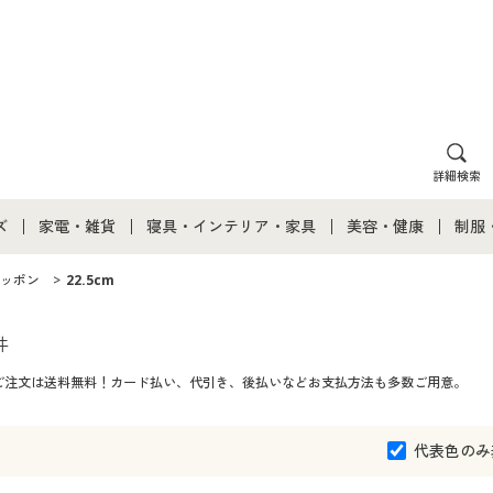
詳細検索
ズ
家電・雑貨
寝具・インテリア・家具
美容・健康
制服
て
ズ通販すべて
家電・雑貨すべて
寝具・インテリア・家具通販すべて
美容・健康通販すべ
制服
ッポン
22.5cm
ズファッション
家電
家具・収納
美容・健康・サプリ
制服
件
てのご注文は送料無料！カード払い、代引き、後払いなどお支払方法も多数ご用意。
ズ下着
キッチン・雑貨・日用品
寝具・ベッド
ジュ
着
カーテン・ラグ・ファブリック
代表色のみ