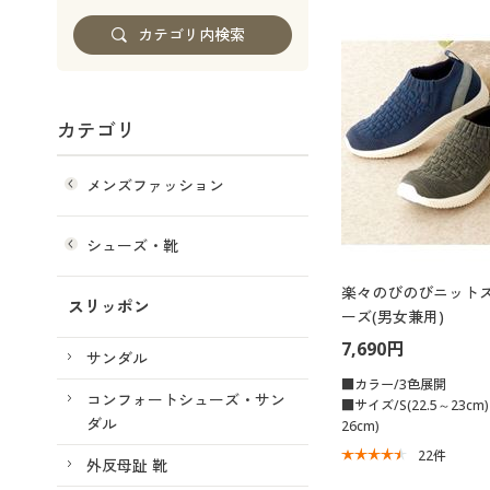
カテゴリ
メンズファッション
シューズ・靴
楽々のびのびニット
スリッポン
ーズ(男女兼用)
7,690円
サンダル
■カラー/3色展開
コンフォートシューズ・サン
■サイズ/S(22.5～23cm)
ダル
26cm)
22
件
外反母趾 靴