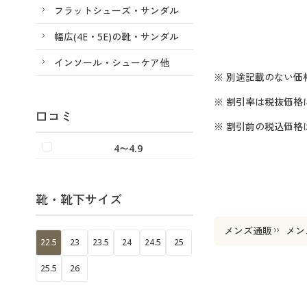
フラットシューズ・サンダル
幅広(4E・5E)の靴・サンダル
インソール・シューケア他
※ 別途記載のない価
※ 割引率は税抜価格
口コミ
※ 割引前の税込価
4〜4.9
靴・靴下サイズ
メンズ通販
メン
22.5
23
23.5
24
24.5
25
25.5
26