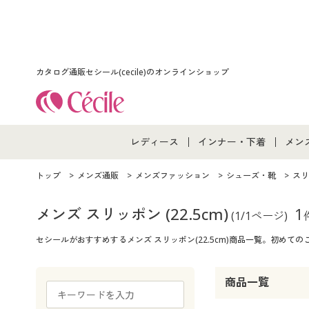
カタログ通販セシール(cecile)のオンラインショップ
レディース
インナー・下着
メン
レディース通販すべて
インナー・下着通販すべ
メン
トップ
メンズ通販
メンズファッション
シューズ・靴
スリ
レディースファッション
女性下着
メン
メンズ スリッポン
(22.5cm)
1
(1/1ページ)
セシールがおすすめするメンズ スリッポン(22.5cm)商品一覧。初め
女性下着
メンズ下着
メン
ジュニア・ティーンズ下
商品一覧