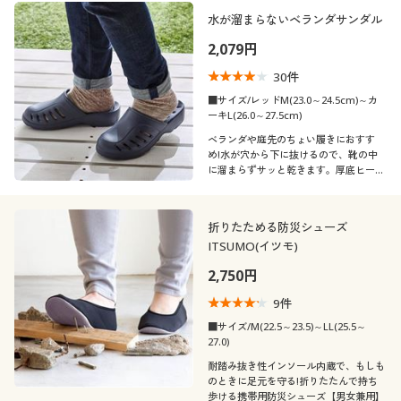
制服・スクール
美容・健康通販すべて
家具・収納
水が溜まらないベランダサンダル
キッチン・雑貨・日用品
カテゴリ
2,079円
大きいサイズ
制服・スクールすべて
美容・健康・サプリメント
寝具・ベッド
30
件
■サイズ/レッドM(23.0～24.5cm)～カ
バーゲン
ーキL(26.0～27.5cm)
大きいサイズ通販すべて
制服・学生服
カーテン・ラグ・ファブリック
ベランダや庭先のちょい履きにおすす
口コミ
め!水が穴から下に抜けるので、靴の中
(4〜4.9)
詳細検索
バーゲンセール
大きいサイズ レディース服
ジュニア・ティーンズ下着
に溜まらずサッと乾きます。厚底ヒール
で、衣服の裾が地面につきにくい仕様。
(3〜3.9)
商品カテゴリ一覧
シークレットセール
大きいサイズ レディース下着
折りたためる防災シューズ
靴・靴下サイ
ITSUMO(イツモ)
22
22.5
23
23.5
24
24.5
ズ
カタログ
大きいサイズ メンズ
2,750円
25
25.5
26
26.5
27
27.5
カタログ・チラシからのご注文
9
件
大きいサイズ 事務・制服
■サイズ/M(22.5～23.5)～LL(25.5～
28
29
30
27.0)
デジタルカタログ
耐踏み抜き性インソール内蔵で、もしも
のときに足元を守る!折りたたんで持ち
カラー
歩ける携帯用防災シューズ【男女兼用】