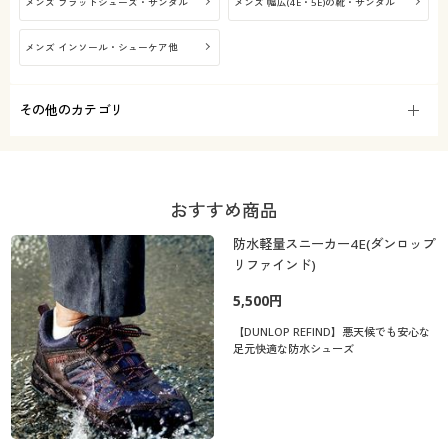
メンズ フラットシューズ・サンダル
メンズ 幅広(4E・5E)の靴・サンダル
メンズ インソール・シューケア他
その他のカテゴリ
おすすめ商品
防水軽量スニーカー4E(ダンロップ
リファインド)
5,500円
【DUNLOP REFIND】悪天候でも安心な
足元快適な防水シューズ