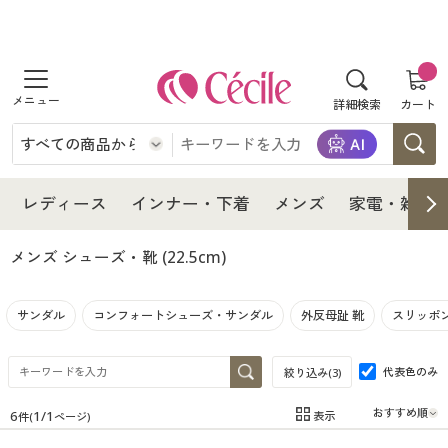
商品を探す
詳細検索
カート
レディース
インナー・下着
レディース通販すべて
レディース
インナー・下着
メンズ
家電・雑貨
メンズ
インナー・下着通販すべて
レディースファッション
メンズ シューズ・靴
(22.5cm)
家電・雑貨
メンズ通販すべて
女性下着
女性下着
サンダル
コンフォートシューズ・サンダル
外反母趾 靴
スリッポ
寝具・インテリア・家具
家電・雑貨すべて
メンズファッション
メンズ下着
代表色のみ
絞り込み(
3
)
美容・健康
寝具・インテリア・家具通販すべて
家電
メンズ下着
ジュニア・ティーンズ下着
6
1
/
1
表示
件(
ページ)
在庫
在庫のある商品のみ表示