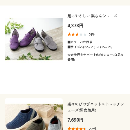
カタログ無料プレゼント
会員メニュー
こだわり条件
足にやさしい 楽ちんシューズ
素材
で絞り込む
4,378円
マイページ
機能・特徴
ナイロン
レザー
2
件
■カラー/2色展開
閲覧履歴
シーン
■サイズ/S(22～23)～L(25～26)
ウォッシャブル(洗
抗菌防臭
える)
安定歩行をサポート!快適シューズ(男女
兼用)
テイスト
お気に入り
スポーツ
ストレッチ
着用感
サポート
カジュアル
年代
ご利用ガイド
レギュラー
シーズン
楽々のびのびニットストレッチシ
20代
30代
よくある質問とお問い合わせ
ューズ(男女兼用)
価格
7,690円
春
夏
～
円
絞込
40代
50代
22
件