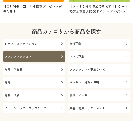
【毎月開催】口コミ投稿でプレゼントが
【スマホからも参加できます！】ゲーム
当たる！
で遊んで最大5000ポイントプレゼント！
商品カテゴリから商品を探す
レディースファッション
女性下着
メンズファッション
メンズ下着
制服・学生服
ファッション・下着すべて
家電
キッチン・雑貨・日用品
家具・収納
寝具・ベッド
カーテン・ラグ・ファブリック
美容・健康・サプリメント