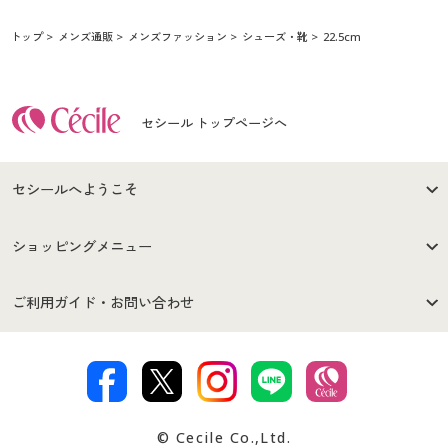
トップ
メンズ通販
メンズファッション
シューズ・靴
22.5cm
セシール トップページへ
セシールへようこそ
はじめての方へ
ご利用環境について
ショッピングメニュー
セシールご利用規約
プライバシーポリシー
商品カテゴリ
バーゲンセール
ご利用ガイド・お問い合わせ
特定商取引法に基づく表示
古物営業法に基づく表示
カタログ・チラシからのご注
デジタルカタログ
ご注文は
お届けは
文
著作権・商標について
会社案内
交換・返品は
お支払は
カタログ無料プレゼント
特集一覧
© Cecile Co.,Ltd.