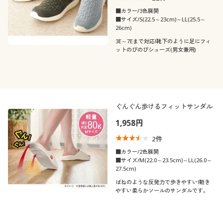
秋
冬
■カラー/3色展開
解除する
60代
■サイズ/S(22.5～23cm)～LL(25.5～
26cm)
閉じる
3E～7Eまで対応!靴下のように足にフィ
ットのびのびシューズ(男女兼用)
ぐんぐん歩けるフィットサンダル
1,958円
2
件
■カラー/2色展開
■サイズ/M(22.0～23.5cm)～LL(26.0～
27.5cm)
ばねのような反発力で歩きやすい!動き
やすい柔らかソールのサンダルです。