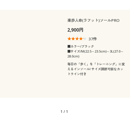
楽歩人®(ラフット)ソールPRO
2,900円
37
件
■カラー/ブラック
■サイズ/M(22.5～23.5cm)～3L(27.0～
28.0cm)
毎日の「歩く」を「トレーニング」に変
えるインソール! サイズ調節可能なカッ
トライン付き
1
/
1