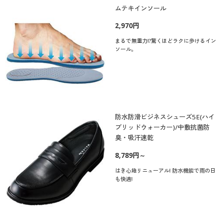
ムテキインソール
2,970円
まるで無重力!?驚くほどラクに歩けるイン
ソール。
防水防滑ビジネスシューズ5E(ハイ
ブリッドウォーカー)/中敷抗菌防
臭・吸汗速乾
8,789円～
はき心地リニューアル! 防水機能で雨の日
も快適!