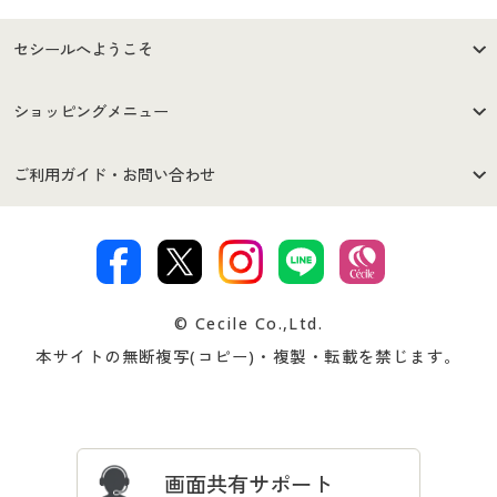
セシールへようこそ
はじめての方へ
ご利用環境について
ショッピングメニュー
セシールご利用規約
プライバシーポリシー
商品カテゴリ
バーゲンセール
ご利用ガイド・お問い合わせ
特定商取引法に基づく表示
古物営業法に基づく表示
カタログ・チラシからのご注
デジタルカタログ
ご注文は
お届けは
文
著作権・商標について
会社案内
交換・返品は
お支払は
カタログ無料プレゼント
特集一覧
© Cecile Co.,Ltd.
会員登録・お客様情報変更に
お客様番号・パスワードをお
本サイトの無断複写(コピー)・複製・転載を禁じます。
プレゼント＆キャンペーン
サイトマップ
ついて
忘れの場合
サイズガイド
よくある質問とお問い合わせ
画面共有サポート