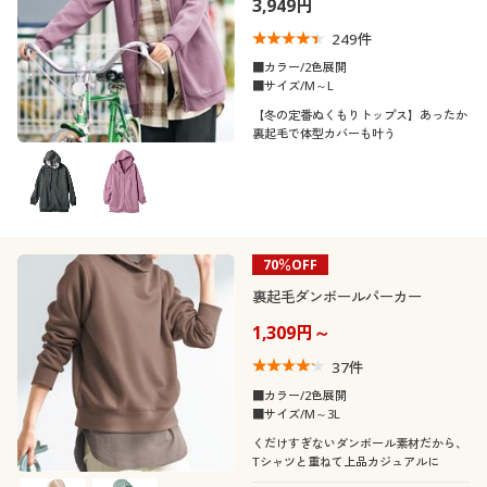
3,949円
制服・スクール
美容・健康通販すべて
家具・収納
キッチン・雑貨・日用品
249
件
■カラー/2色展開
大きいサイズ
制服・スクールすべて
美容・健康・サプリメント
寝具・ベッド
■サイズ/M～L
口コミ
(4〜4.9)
【冬の定番ぬくもりトップス】あったか
裏起毛で体型カバーも叶う
バーゲン
大きいサイズ通販すべて
制服・学生服
カーテン・ラグ・ファブリック
レディースサ
M
L
LL
3L
イズ
詳細検索
バーゲンセール
大きいサイズ レディース服
ジュニア・ティーンズ下着
カラー
商品カテゴリ一覧
シークレットセール
70％OFF
大きいサイズ レディース下着
裏起毛ダンボールパーカー
カタログ
こだわり条件
大きいサイズ メンズ
柄・デザイン
1,309円～
で絞り込む
37
件
カタログ・チラシからのご注文
袖
無地
大きいサイズ 事務・制服
■カラー/2色展開
■サイズ/M～3L
デジタルカタログ
素材
長袖
くだけすぎないダンボール素材だから、
Tシャツと重ねて上品カジュアルに