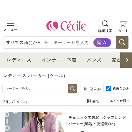
商品を探す
詳細検索
カート
レディース
インナー・下着
レディース通販すべて
レディース
インナー・下着
メンズ
家電・雑
メンズ
インナー・下着通販すべて
レディースファッション
レディース パーカー
(ウール)
家電・雑貨
代表色のみ
メンズ通販すべて
女性下着
絞り込み(
4
)
女性下着
2
1
/
1
表示
件(
ページ)
寝具・インテリア・家具
家電・雑貨すべて
メンズファッション
メンズ下着
在庫
在庫のある商品のみ表示
チュニック丈裏起毛ジップロング
カテゴリ
美容・健康
寝具・インテリア・家具通販すべて
家電
メンズ下着
ジュニア・ティーンズ下着
パーカー(綿混・洗濯機OK)