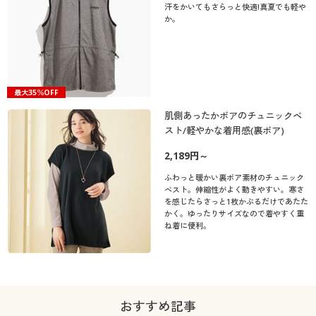
汗をかいてもさらっと快適!真夏でも軽や
か。
最大35％OFF
肌側あったかボアのチュニックベ
スト/軽やかな着用感(裏ボア)
2,189円～
ふわっと暖かい裏ボア素材のチュニック
ベスト。伸縮性がよく動きやすい。寒さ
を感じたらさっと1枚かぶるだけであたた
かく。ゆったりサイズなので着やすく重
ね着に便利。
おすすめ記事