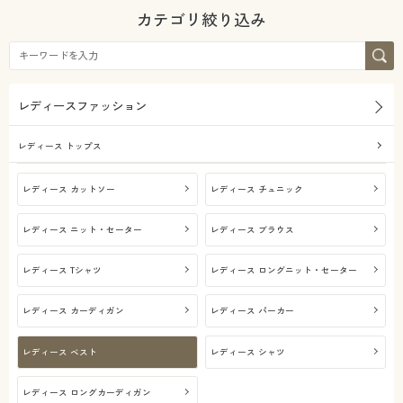
カタログ無料プレゼント
カテゴリ絞り込み
デニム
リネン・麻
会員メニュー
レース
マイページ
レディースファッション
機能・特徴
閲覧履歴
レディース トップス
着用感
ウォッシャブル(洗
お気に入り
レディース カットソー
レディース チュニック
える)
シーズン
レギュラー
レディース ニット・セーター
レディース ブラウス
サポート
価格
冬
～
円
絞込
レディース Tシャツ
レディース ロングニット・セーター
ご利用ガイド
レディース カーディガン
レディース パーカー
よくある質問とお問い合わせ
レディース ベスト
レディース シャツ
解除する
レディース ロングカーディガン