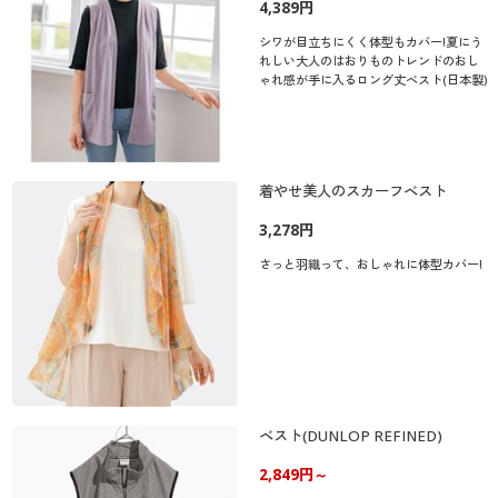
4,389円
シワが目立ちにくく体型もカバー!夏にう
れしい大人のはおりものトレンドのおし
ゃれ感が手に入るロング丈ベスト(日本製)
着やせ美人のスカーフベスト
3,278円
さっと羽織って、おしゃれに体型カバー!
ベスト(DUNLOP REFINED)
2,849円～