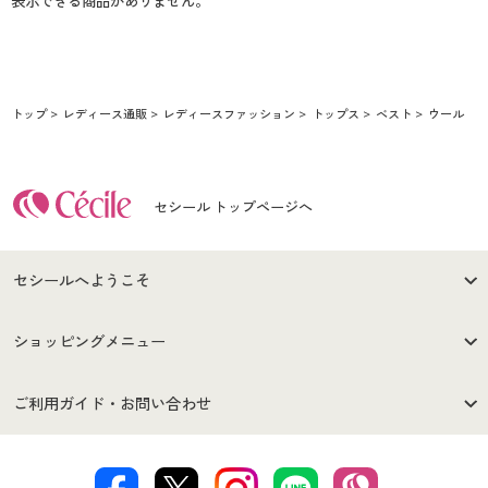
表示できる商品がありません。
トップ
レディース通販
レディースファッション
トップス
ベスト
ウール
セシール トップページへ
セシールへようこそ
はじめての方へ
ご利用環境について
ショッピングメニュー
セシールご利用規約
プライバシーポリシー
商品カテゴリ
バーゲンセール
ご利用ガイド・お問い合わせ
特定商取引法に基づく表示
古物営業法に基づく表示
カタログ・チラシからのご注
デジタルカタログ
ご注文は
お届けは
文