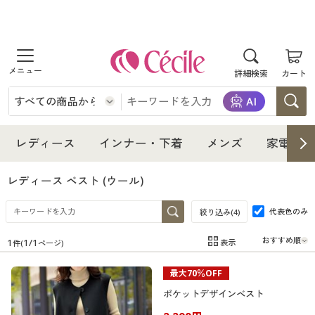
商品を探す
詳細検索
カート
レディース
インナー・下着
レディース通販すべて
レディース
インナー・下着
メンズ
家電・雑
メンズ
インナー・下着通販すべて
レディースファッション
レディース ベスト
(ウール)
家電・雑貨
代表色のみ
メンズ通販すべて
女性下着
絞り込み(
4
)
女性下着
1
1
/
1
表示
件(
ページ)
寝具・インテリア・家具
家電・雑貨すべて
メンズファッション
メンズ下着
在庫
在庫のある商品のみ表示
最大70％OFF
カテゴリ
美容・健康
寝具・インテリア・家具通販すべて
家電
メンズ下着
ジュニア・ティーンズ下着
ポケットデザインベスト