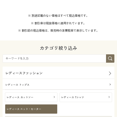
価格
秋
～
円
絞込
40代
50代
※ 別途記載のない価格はすべて税込価格です。
※ 割引率は税抜価格に適用されています。
※ 割引前の税込価格は、販売時の消費税率で表示しています。
解除する
カテゴリ絞り込み
閉じる
レディースファッション
レディース トップス
レディース カットソー
レディース Tシャツ
レディース ニット・セーター