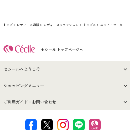
トップ
レディース通販
レディースファッション
トップス
ニット・セーター
セシール トップページへ
セシールへようこそ
はじめての方へ
ご利用環境について
ショッピングメニュー
セシールご利用規約
プライバシーポリシー
商品カテゴリ
バーゲンセール
ご利用ガイド・お問い合わせ
特定商取引法に基づく表示
古物営業法に基づく表示
カタログ・チラシからのご注
デジタルカタログ
ご注文は
お届けは
文
著作権・商標について
会社案内