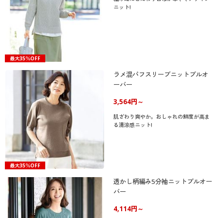
ニット!
最大35％OFF
ラメ混パフスリーブニットプルオ
ーバー
3,564円～
肌ざわり爽やか。おしゃれの鮮度が高ま
る清涼感ニット!
最大35％OFF
透かし柄編み5分袖ニットプルオー
バー
4,114円～