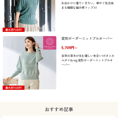
お出かけに着ていきたい。華やぐ気分高
まる繊細な編み柄トップス!
最大25％OFF
変形ボーダーニットプルオーバー
5,709円～
自然の草木が生む優しい色合い!ボタニカ
ルダイ&reg;変形ボーダーニットプルオ
ーバー
最大35％OFF
おすすめ記事