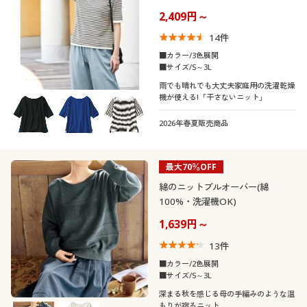
制服・スクール
美容・健康通販すべて
家具・収納
2,409円～
キッチン・雑貨・日用品
14
件
大きいサイズ
制服・スクールすべて
美容・健康・サプリメント
寝具・ベッド
■カラー/3色展開
口コミ
■サイズ/S～3L
(4〜4.9)
雨でも晴れでも大丈夫家庭用の洗濯乾燥
バーゲン
大きいサイズ通販すべて
制服・学生服
カーテン・ラグ・ファブリック
機が使える!「干さないニット」
レディースサ
S
M
L
LL
3L
イズ
2026年春夏販売商品
詳細検索
バーゲンセール
大きいサイズ レディース服
ジュニア・ティーンズ下着
カラー
商品カテゴリ一覧
シークレットセール
最大70％OFF
大きいサイズ レディース下着
綿のニットプルオーバー(綿
カタログ
こだわり条件
100%・洗濯機OK)
大きいサイズ メンズ
柄・デザイン
で絞り込む
1,639円～
カタログ・チラシからのご注文
襟・ネック
ボーダー
無地
大きいサイズ 事務・制服
13
件
■カラー/2色展開
デジタルカタログ
■サイズ/S～3L
ハイネック
Ｖネック
スリット
深まる秋を感じる母の手編みのような温
もりが宿るニット