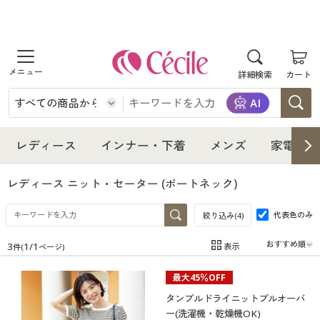
商品を探す
詳細検索
カート
レディース
インナー・下着
レディース通販すべて
レディース
インナー・下着
メンズ
家電・雑
メンズ
インナー・下着通販すべて
レディースファッション
レディース ニット・セーター
(ボートネック)
家電・雑貨
代表色のみ
メンズ通販すべて
女性下着
絞り込み(
4
)
女性下着
3
1
/
1
表示
件(
ページ)
寝具・インテリア・家具
家電・雑貨すべて
メンズファッション
メンズ下着
在庫
在庫のある商品のみ表示
最大45％OFF
カテゴリ
美容・健康
寝具・インテリア・家具通販すべて
家電
メンズ下着
ジュニア・ティーンズ下着
タンブルドライニットプルオーバ
ー(洗濯機・乾燥機OK)