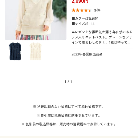
2,090円
制服・スクール
美容・健康通販すべて
家具・収納
キッチン・雑貨・日用品
3
件
■カラー/2色展開
大きいサイズ
制服・スクールすべて
美容・健康・サプリメント
寝具・ベッド
■サイズ/S～LL
口コミ
エレガントな雰囲気が漂う存在感のある
(4〜4.9)
ラメ入りニットベスト。プレーンなデザ
バーゲン
大きいサイズ通販すべて
制服・学生服
カーテン・ラグ・ファブリック
インで着まわしのきく、1枚は持ってい
レディースサ
たいマストアイテム!
S
M
L
LL
イズ
2023年春夏販売商品
詳細検索
バーゲンセール
大きいサイズ レディース服
ジュニア・ティーンズ下着
カラー
商品カテゴリ一覧
シークレットセール
大きいサイズ レディース下着
1
/
1
カタログ
こだわり条件
大きいサイズ メンズ
素材
で絞り込む
カタログ・チラシからのご注文
※ 別途記載のない価格はすべて税込価格です。
ナイロン
コットン・綿100
大きいサイズ 事務・制服
※ 割引率は税抜価格に適用されています。
デジタルカタログ
※ 割引前の税込価格は、販売時の消費税率で表示しています。
リネン・麻
ウール