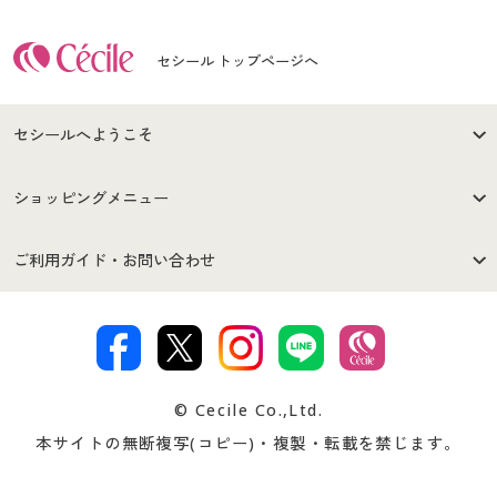
セシール トップページへ
セシールへようこそ
はじめての方へ
ご利用環境について
ショッピングメニュー
セシールご利用規約
プライバシーポリシー
商品カテゴリ
バーゲンセール
ご利用ガイド・お問い合わせ
特定商取引法に基づく表示
古物営業法に基づく表示
カタログ・チラシからのご注
デジタルカタログ
ご注文は
お届けは
文
著作権・商標について
会社案内
交換・返品は
お支払は
カタログ無料プレゼント
特集一覧
© Cecile Co.,Ltd.
会員登録・お客様情報変更に
お客様番号・パスワードをお
本サイトの無断複写(コピー)・複製・転載を禁じます。
プレゼント＆キャンペーン
サイトマップ
ついて
忘れの場合