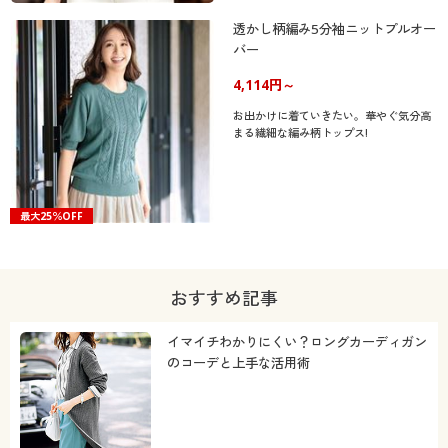
透かし柄編み5分袖ニットプルオー
バー
4,114円～
お出かけに着ていきたい。華やぐ気分高
まる繊細な編み柄トップス!
最大25％OFF
おすすめ記事
イマイチわかりにくい？ロングカーディガン
のコーデと上手な活用術