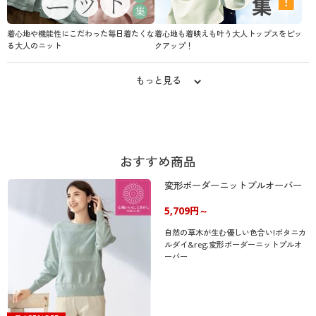
着心地や機能性にこだわった毎日着たくな
着心地も着映えも叶う大人トップスをピッ
る大人のニット
クアップ！
もっと見る
おすすめ商品
変形ボーダーニットプルオーバー
5,709円～
自然の草木が生む優しい色合い!ボタニカ
ルダイ&reg;変形ボーダーニットプルオ
ーバー