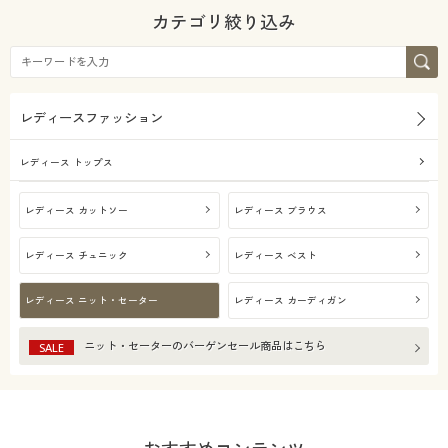
カタログ無料プレゼント
カテゴリ絞り込み
レース
シルク
会員メニュー
スウェット
ツイード
マイページ
レディースファッション
機能・特徴
閲覧履歴
レディース トップス
テイスト
ウォッシャブル(洗
お気に入り
レディース カットソー
レディース ブラウス
える)
着用感
フェミニン
レディース チュニック
レディース ベスト
サポート
価格
レギュラー
～
円
絞込
レディース ニット・セーター
レディース カーディガン
ご利用ガイド
ニット・セーター
のバーゲンセール商品はこちら
SALE
よくある質問とお問い合わせ
解除する