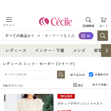
商品を探す
詳細検索
カート
レディース
インナー・下着
レディース通販すべて
レディース
インナー・下着
メンズ
家電・雑
メンズ
インナー・下着通販すべて
レディースファッション
レディース ニット・セーター
(ツイード)
家電・雑貨
代表色のみ
メンズ通販すべて
女性下着
絞り込み(
4
)
女性下着
1
1
/
1
表示
件(
ページ)
寝具・インテリア・家具
家電・雑貨すべて
メンズファッション
メンズ下着
在庫
在庫のある商品のみ表示
70％OFF
カテゴリ
美容・健康
寝具・インテリア・家具通販すべて
家電
メンズ下着
ジュニア・ティーンズ下着
ポケットデザインニットベスト