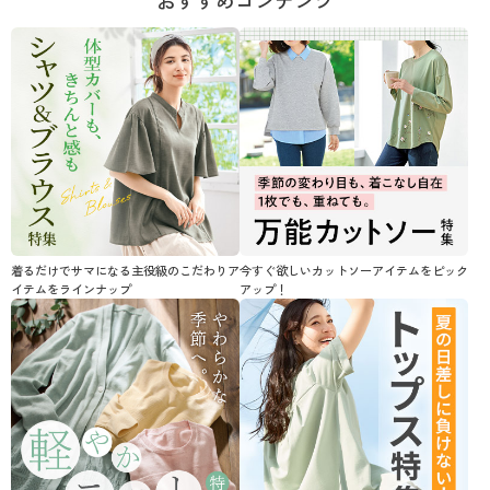
おすすめコンテンツ
閉じる
着るだけでサマになる主役級のこだわりア
今すぐ欲しいカットソーアイテムをピック
イテムをラインナップ
アップ！