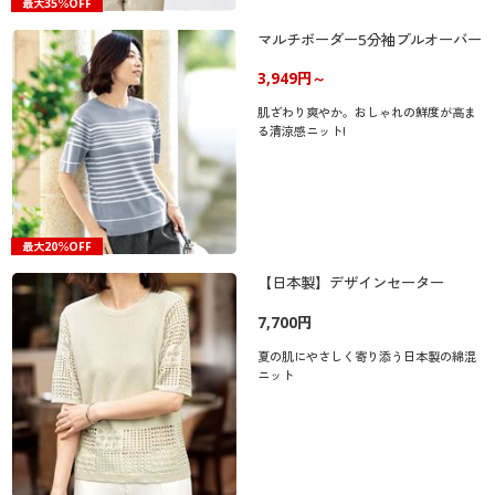
最大35％OFF
マルチボーダー5分袖プルオーバー
3,949円～
肌ざわり爽やか。おしゃれの鮮度が高ま
る清涼感ニット!
最大20％OFF
【日本製】デザインセーター
7,700円
夏の肌にやさしく寄り添う日本製の綿混
ニット