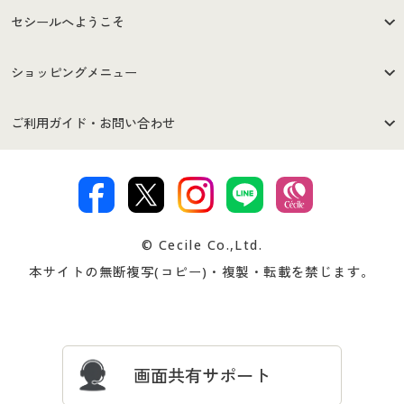
セシールへようこそ
はじめての方へ
ご利用環境について
ショッピングメニュー
セシールご利用規約
プライバシーポリシー
商品カテゴリ
バーゲンセール
ご利用ガイド・お問い合わせ
特定商取引法に基づく表示
古物営業法に基づく表示
カタログ・チラシからのご注
デジタルカタログ
ご注文は
お届けは
文
著作権・商標について
会社案内
交換・返品は
お支払は
カタログ無料プレゼント
特集一覧
© Cecile Co.,Ltd.
会員登録・お客様情報変更に
お客様番号・パスワードをお
本サイトの無断複写(コピー)・複製・転載を禁じます。
プレゼント＆キャンペーン
サイトマップ
ついて
忘れの場合
サイズガイド
よくある質問とお問い合わせ
画面共有サポート