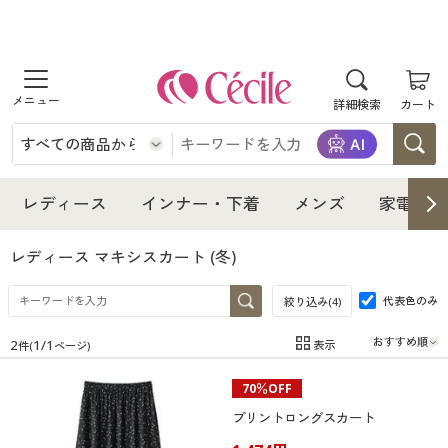
商品を探す
詳細検索
カート
レディース
インナー・下着
レディース通販すべて
レディース
インナー・下着
メンズ
家電・雑
メンズ
インナー・下着通販すべて
レディースファッション
レディース マキシスカート
(冬)
家電・雑貨
代表色のみ
メンズ通販すべて
女性下着
絞り込み(
4
)
女性下着
2
1
/
1
表示
件(
ページ)
寝具・インテリア・家具
家電・雑貨すべて
メンズファッション
メンズ下着
在庫
在庫のある商品のみ表示
70％OFF
カテゴリ
美容・健康
寝具・インテリア・家具通販すべて
家電
メンズ下着
ジュニア・ティーンズ下着
プリントロングスカート