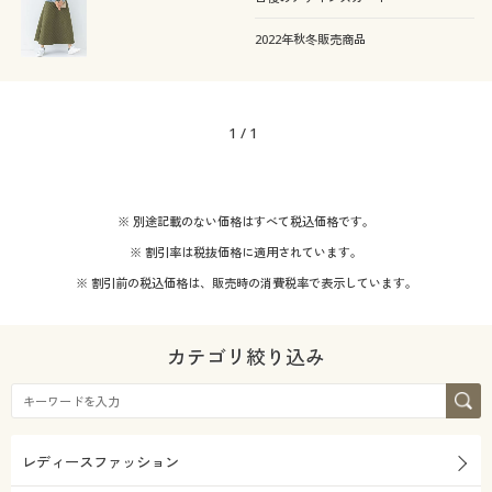
着用感
カタログ無料プレゼント
ベーシック
カジュアル
2022年秋冬販売商品
会員メニュー
年代
レギュラー
フェミニン
マイページ
シーズン
20代
30代
1
/
1
春
夏
閲覧履歴
40代
50代
※ 別途記載のない価格はすべて税込価格です。
お気に入り
秋
冬
※ 割引率は税抜価格に適用されています。
サポート
※ 割引前の税込価格は、販売時の消費税率で表示しています。
価格
～
円
絞込
ご利用ガイド
カテゴリ絞り込み
よくある質問とお問い合わせ
解除する
レディースファッション
閉じる