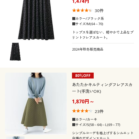
1,474円
制服・スクール
美容・健康通販すべて
家具・収納
キッチン・雑貨・日用品
30
件
■カラー/ブラック系
大きいサイズ
制服・スクールすべて
美容・健康・サプリメント
寝具・ベッド
■サイズ/M(64～70)
口コミ
トップスを選ばない、軽やかで上品なプ
(4〜4.9)
リントフレアスカート。
バーゲン
大きいサイズ通販すべて
制服・学生服
カーテン・ラグ・ファブリック
レディースサ
2024年秋冬販売商品
S
M
L
イズ
詳細検索
バーゲンセール
大きいサイズ レディース服
ジュニア・ティーンズ下着
カラー
商品カテゴリ一覧
シークレットセール
80％OFF
大きいサイズ レディース下着
あたたかキルティングフレアスカ
カタログ
こだわり条件
ート(手洗いOK)
大きいサイズ メンズ
素材
で絞り込む
1,870円～
カタログ・チラシからのご注文
機能・特徴
キルティング
大きいサイズ 事務・制服
23
件
■カラー/カーキ
デジタルカタログ
テイスト
■サイズ/S(58～64)～L(69～77)
ウォッシャブル(洗
える)
シンプルコーデを格上げするシルエット
自慢のデザインスカート