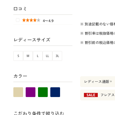
口コミ
4〜4.9
※ 別途記載のない価
※ 割引率は税抜価格
レディースサイズ
※ 割引前の税込価
S
M
L
LL
3L
カラー
レディース通販
SALE
フレアス
こだわり条件で絞り込む