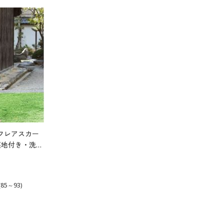
フレアスカー
%裏地付き・洗濯
85～93)