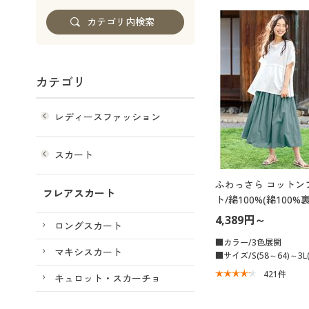
カテゴリ
レディースファッション
スカート
ふわっさら コットン
フレアスカート
ト/綿100%(綿100
機OK)
4,389円～
ロングスカート
■カラー/3色展開
マキシスカート
■サイズ/S(58～64)～3L(
421
件
キュロット・スカーチョ