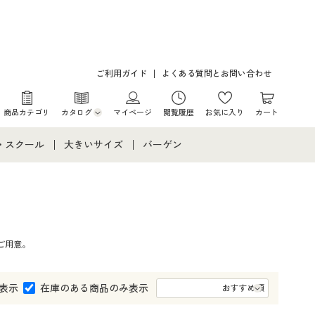
ご利用ガイド
よくある質問とお問い合わせ
商品カテゴリ
カタログ
マイページ
閲覧履歴
お気に入り
カート
カタログ・チラシからのご注文
・スクール
大きいサイズ
バーゲン
デジタルカタログ
て
・スクールすべて
大きいサイズ通販すべて
バーゲンセール
カタログ無料プレゼント
メント
・学生服
大きいサイズ レディース服
シークレットセール
ご用意。
ニア・ティーンズ下着
大きいサイズ レディース下着
大きいサイズ メンズ
表示
在庫のある商品のみ表示