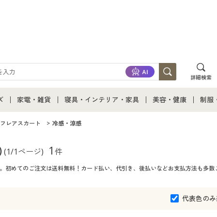
詳細検索
ズ
家電・雑貨
寝具・インテリア・家具
美容・健康
制服
て
ズ通販すべて
家電・雑貨すべて
寝具・インテリア・家具通販すべて
美容・健康通販すべ
制服
フレアスカート
冷感・涼感
ズファッション
家電
家具・収納
美容・健康・サプリ
制服
)
1
(1/1ページ)
件
一覧。初めてのご注文は送料無料！カード払い、代引き、後払いなどお支払方法も多数
ズ下着
キッチン・雑貨・日用品
寝具・ベッド
ジュ
着
カーテン・ラグ・ファブリック
代表色のみ