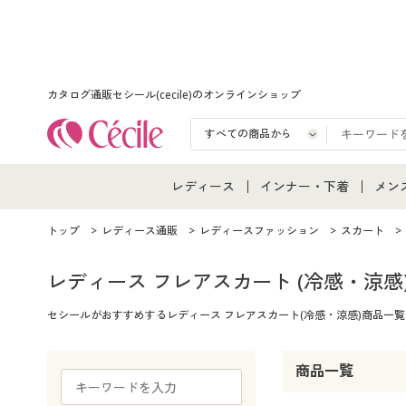
カタログ通販セシール(cecile)のオンラインショップ
レディース
インナー・下着
メン
レディース通販すべて
インナー・下着通販すべ
メン
トップ
レディース通販
レディースファッション
スカート
レディースファッション
女性下着
メン
レディース フレアスカート
(冷感・涼感
セシールがおすすめするレディース フレアスカート(冷感・涼感)商品
女性下着
メンズ下着
メン
ジュニア・ティーンズ下
商品一覧