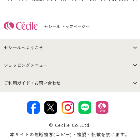
セシール トップページへ
セシールへようこそ
はじめての方へ
ご利用環境について
ショッピングメニュー
セシールご利用規約
プライバシーポリシー
商品カテゴリ
バーゲンセール
ご利用ガイド・お問い合わせ
特定商取引法に基づく表示
古物営業法に基づく表示
カタログ・チラシからのご注
デジタルカタログ
ご注文は
お届けは
文
著作権・商標について
会社案内
交換・返品は
お支払は
カタログ無料プレゼント
特集一覧
© Cecile Co.,Ltd.
会員登録・お客様情報変更に
お客様番号・パスワードをお
本サイトの無断複写(コピー)・複製・転載を禁じます。
プレゼント＆キャンペーン
サイトマップ
ついて
忘れの場合