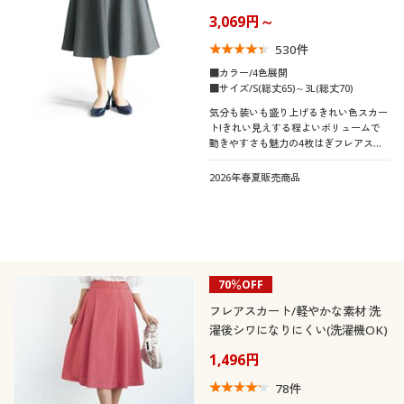
グス・洗濯機OK)
制服・スクール
美容・健康通販すべて
家具・収納
3,069円～
キッチン・雑貨・日用品
530
件
大きいサイズ
制服・スクールすべて
美容・健康・サプリメント
寝具・ベッド
■カラー/4色展開
口コミ
■サイズ/S(総丈65)～3L(総丈70)
(4〜4.9)
気分も装いも盛り上げるきれい色スカー
バーゲン
大きいサイズ通販すべて
制服・学生服
カーテン・ラグ・ファブリック
ト!きれい見えする程よいボリュームで
レディースサ
動きやすさも魅力の4枚はぎフレアスカ
S
M
L
LL
3L
イズ
ートは2丈から自分好みの丈をチョイス
詳細検索
バーゲンセール
大きいサイズ レディース服
ジュニア・ティーンズ下着
いただけます。
2026年春夏販売商品
カラー
商品カテゴリ一覧
シークレットセール
大きいサイズ レディース下着
カタログ
こだわり条件
大きいサイズ メンズ
機能・特徴
で絞り込む
70％OFF
カタログ・チラシからのご注文
フレアスカート/軽やかな素材 洗
シーン
ウォッシャブル(洗
大きいサイズ 事務・制服
ストレッチ
濯後シワになりにくい(洗濯機OK)
える)
デジタルカタログ
1,496円
テイスト
オフィス
78
件