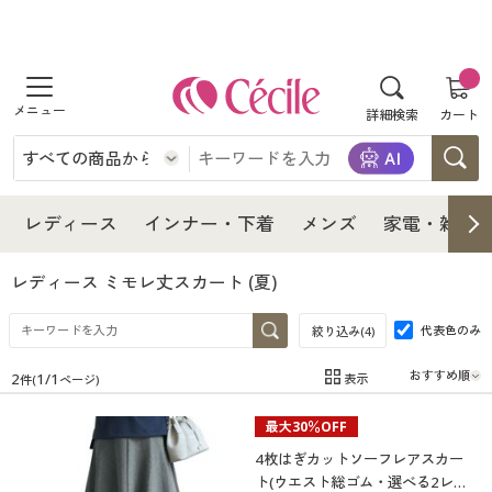
商品を探す
詳細検索
カート
レディース
インナー・下着
レディース通販すべて
レディース
インナー・下着
メンズ
家電・雑貨
メンズ
インナー・下着通販すべて
レディースファッション
レディース ミモレ丈スカート
(夏)
家電・雑貨
代表色のみ
メンズ通販すべて
女性下着
絞り込み(
4
)
女性下着
2
1
/
1
表示
件(
ページ)
寝具・インテリア・家具
家電・雑貨すべて
メンズファッション
メンズ下着
在庫
在庫のある商品のみ表示
最大30％OFF
カテゴリ
美容・健康
寝具・インテリア・家具通販すべて
家電
メンズ下着
ジュニア・ティーンズ下着
4枚はぎカットソーフレアスカー
ト(ウエスト総ゴム・選べる2レン