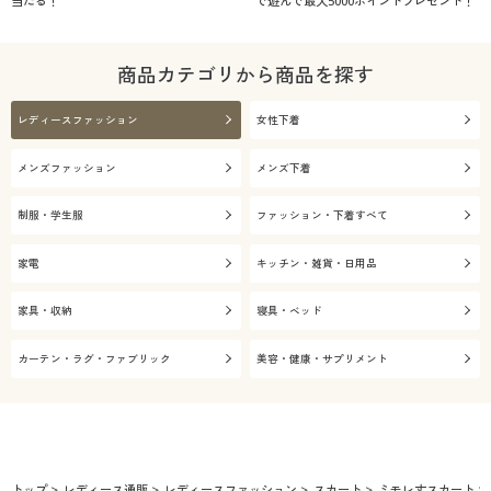
当たる！
で遊んで最大5000ポイントプレゼント！
商品カテゴリから商品を探す
レディースファッション
女性下着
メンズファッション
メンズ下着
制服・学生服
ファッション・下着すべて
家電
キッチン・雑貨・日用品
家具・収納
寝具・ベッド
カーテン・ラグ・ファブリック
美容・健康・サプリメント
トップ
レディース通販
レディースファッション
スカート
ミモレ丈スカート