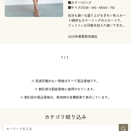
着用感
カタログ無料プレゼント
フェミニン
カジュアル
■カラー/ピンク
■サイズ/S(58～64)～M(64～70)
会員メニュー
年代
気分も装いも盛り上げるきれい色スカー
レギュラー
ゆったり
ト!絶妙なカラーリングのスカートで、
フェミニンな印象を加えた装いできれい
マイページ
シーズン
度アップ。
20代
30代
2023年春夏販売商品
価格
春
夏
～
円
絞込
閲覧履歴
40代
1
/
1
お気に入り
秋
冬
サポート
解除する
※ 別途記載のない価格はすべて税込価格です。
※ 割引率は税抜価格に適用されています。
ご利用ガイド
閉じる
※ 割引前の税込価格は、販売時の消費税率で表示しています。
よくある質問とお問い合わせ
カテゴリ絞り込み