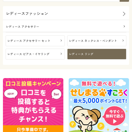
カタログ無料プレゼント
価格
～
円
絞込
レディースファッション
会員メニュー
レディース アクセサリー
マイページ
解除する
レディース アクセサリー セット
レディース ネックレス・ペンダント
閉じる
閲覧履歴
レディース ピアス・イヤリング
レディース リング
お気に入り
サポート
ご利用ガイド
よくある質問とお問い合わせ