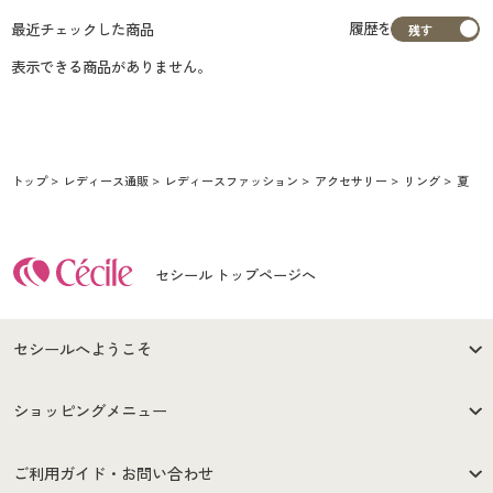
履歴を
最近チェックした商品
表示できる商品がありません。
トップ
レディース通販
レディースファッション
アクセサリー
リング
夏
セシール トップページへ
セシールへようこそ
はじめての方へ
ご利用環境について
ショッピングメニュー
セシールご利用規約
プライバシーポリシー
商品カテゴリ
バーゲンセール
ご利用ガイド・お問い合わせ