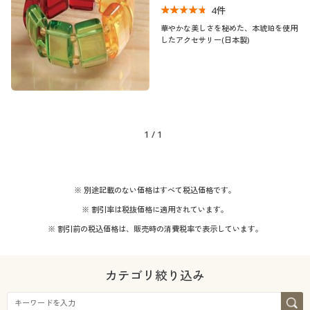
4
件
制服・スクール
美容・健康通販すべて
家具・収納
キッチン・雑貨・日用品
華やかな美しさを秘めた、本琥珀を使用
したアクセサリー(日本製)
大きいサイズ
制服・スクールすべて
美容・健康・サプリメント
寝具・ベッド
口コミ
(4〜4.9)
バーゲン
大きいサイズ通販すべて
制服・学生服
カーテン・ラグ・ファブリック
こだわり条件
テイスト
で絞り込む
詳細検索
バーゲンセール
大きいサイズ レディース服
ジュニア・ティーンズ下着
1
/
1
着用感
エレガント
商品カテゴリ一覧
シークレットセール
大きいサイズ レディース下着
年代
レギュラー
※ 別途記載のない価格はすべて税込価格です。
カタログ
大きいサイズ メンズ
※ 割引率は税抜価格に適用されています。
シーズン
30代
40代
※ 割引前の税込価格は、販売時の消費税率で表示しています。
カタログ・チラシからのご注文
大きいサイズ 事務・制服
春
夏
50代
60代
デジタルカタログ
カテゴリ絞り込み
秋
冬