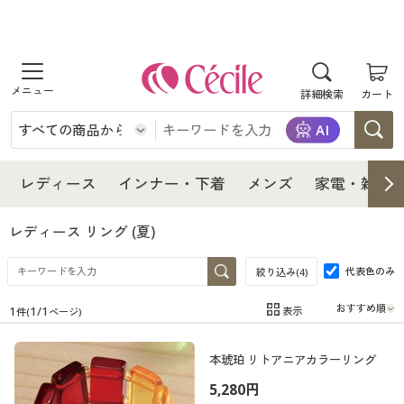
商品を探す
詳細検索
カート
レディース
インナー・下着
レディース通販すべて
レディース
インナー・下着
メンズ
家電・雑貨
メンズ
インナー・下着通販すべて
レディースファッション
レディース リング
(夏)
家電・雑貨
代表色のみ
メンズ通販すべて
女性下着
絞り込み(
4
)
女性下着
1
1
/
1
表示
件(
ページ)
寝具・インテリア・家具
家電・雑貨すべて
メンズファッション
メンズ下着
在庫
在庫のある商品のみ表示
本琥珀 リトアニアカラーリング
カテゴリ
美容・健康
寝具・インテリア・家具通販すべて
家電
メンズ下着
ジュニア・ティーンズ下着
5,280円