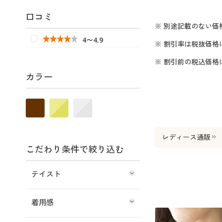
口コミ
※ 別途記載のない価
4〜4.9
※ 割引率は税抜価格
※ 割引前の税込価
カラー
レディース通販
こだわり条件で絞り込む
テイスト
着用感