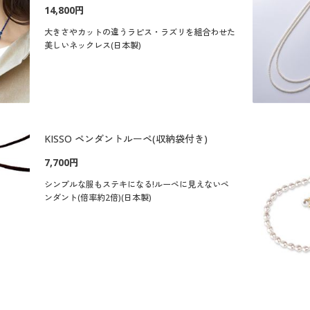
14,800円
大きさやカットの違うラピス・ラズリを組合わせた
美しいネックレス(日本製)
KISSO ペンダントルーペ(収納袋付き)
7,700円
シンプルな服もステキになる!ルーペに見えないペ
ンダント(倍率約2倍)(日本製)