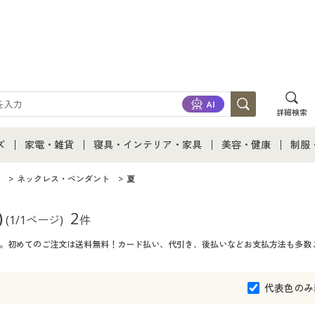
詳細検索
ズ
家電・雑貨
寝具・インテリア・家具
美容・健康
制服
て
ズ通販すべて
家電・雑貨すべて
寝具・インテリア・家具通販すべて
美容・健康通販すべ
制服
ネックレス・ペンダント
夏
ズファッション
家電
家具・収納
美容・健康・サプリ
制服
)
2
(1/1ページ)
件
一覧。初めてのご注文は送料無料！カード払い、代引き、後払いなどお支払方法も多数
ズ下着
キッチン・雑貨・日用品
寝具・ベッド
ジュ
着
カーテン・ラグ・ファブリック
代表色のみ