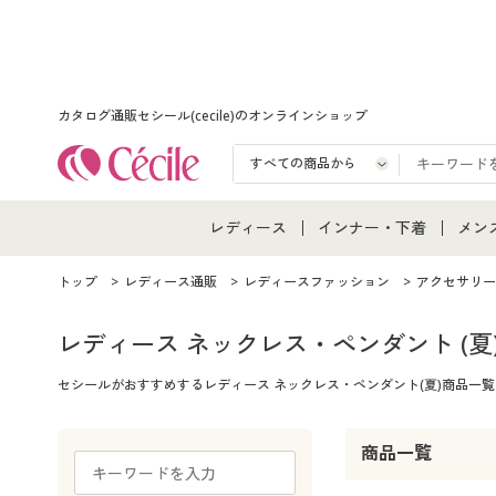
カタログ通販セシール(cecile)のオンラインショップ
レディース
インナー・下着
メン
レディース通販すべて
インナー・下着通販すべ
メン
トップ
レディース通販
レディースファッション
アクセサリー
レディースファッション
女性下着
メン
レディース ネックレス・ペンダント
(夏
セシールがおすすめするレディース ネックレス・ペンダント(夏)商品
女性下着
メンズ下着
メン
ジュニア・ティーンズ下
商品一覧