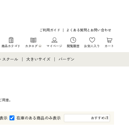
ご利用ガイド
よくある質問とお問い合わせ
商品カテゴリ
カタログ
マイページ
閲覧履歴
お気に入り
カート
カタログ・チラシからのご注文
・スクール
大きいサイズ
バーゲン
デジタルカタログ
て
・スクールすべて
大きいサイズ通販すべて
バーゲンセール
カタログ無料プレゼント
メント
・学生服
大きいサイズ レディース服
シークレットセール
ご用意。
ニア・ティーンズ下着
大きいサイズ レディース下着
大きいサイズ メンズ
表示
在庫のある商品のみ表示