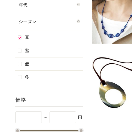
年代
シーズン
夏
秋
春
冬
価格
～
円