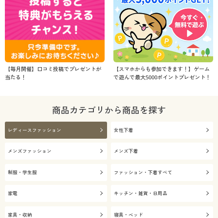
【毎月開催】口コミ投稿でプレゼントが
【スマホからも参加できます！】ゲーム
当たる！
で遊んで最大5000ポイントプレゼント！
商品カテゴリから商品を探す
レディースファッション
女性下着
メンズファッション
メンズ下着
制服・学生服
ファッション・下着すべて
家電
キッチン・雑貨・日用品
家具・収納
寝具・ベッド