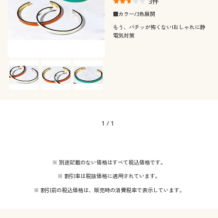
3
件
■カラー/3色展開
もう、バチッが怖くない!おしゃれに静
電気対策
1
/
1
※ 別途記載のない価格はすべて税込価格です。
※ 割引率は税抜価格に適用されています。
※ 割引前の税込価格は、販売時の消費税率で表示しています。