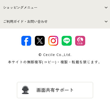
はじめての方へ
ご利用環境について
ショッピングメニュー
セシールご利用規約
プライバシーポリシー
商品カテゴリ
バーゲンセール
ご利用ガイド・お問い合わせ
特定商取引法に基づく表示
古物営業法に基づく表示
カタログ・チラシからのご注
デジタルカタログ
ご注文は
お届けは
文
著作権・商標について
会社案内
交換・返品は
お支払は
カタログ無料プレゼント
特集一覧
© Cecile Co.,Ltd.
会員登録・お客様情報変更に
お客様番号・パスワードをお
本サイトの無断複写(コピー)・複製・転載を禁じます。
プレゼント＆キャンペーン
サイトマップ
ついて
忘れの場合
サイズガイド
よくある質問とお問い合わせ
画面共有サポート