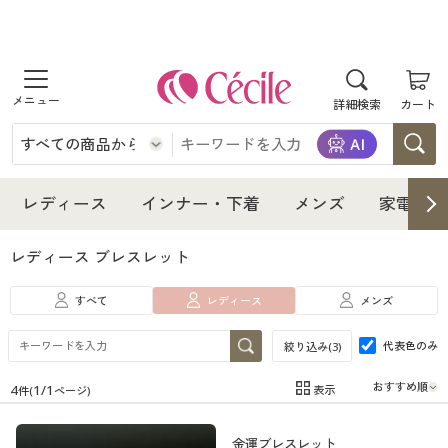
商品を探す
詳細検索
カート
レディース
インナー・下着
レディース通販すべて
レディース
インナー・下着
メンズ
家電・雑
メンズ
インナー・下着通販すべて
レディースファッション
レディース ブレスレット
家電・雑貨
すべて
レディース
メンズ
メンズ通販すべて
女性下着
女性下着
代表色のみ
絞り込み(
3
)
寝具・インテリア・家具
家電・雑貨すべて
メンズファッション
メンズ下着
4
1
/
1
表示
件(
ページ)
在庫
在庫のある商品のみ表示
美容・健康
寝具・インテリア・家具通販すべて
家電
メンズ下着
ジュニア・ティーンズ下着
金運ブレスレット