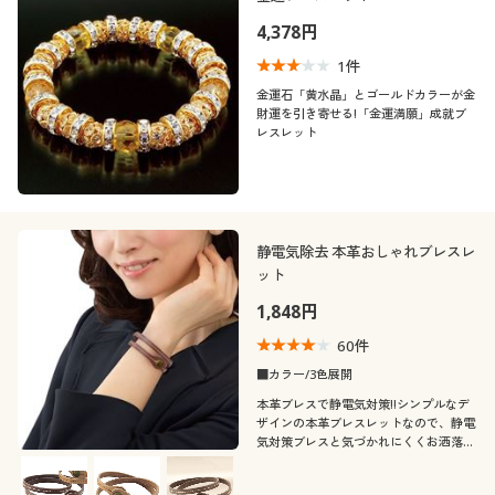
カテゴリ
制服・スクール
美容・健康通販すべて
家具・収納
キッチン・雑貨・日用品
4,378円
1
件
大きいサイズ
制服・スクールすべて
美容・健康・サプリメント
寝具・ベッド
金運石「黄水晶」とゴールドカラーが金
財運を引き寄せる!「金運満願」成就ブ
レスレット
バーゲン
大きいサイズ通販すべて
制服・学生服
カーテン・ラグ・ファブリック
口コミ
(3〜3.9)
詳細検索
バーゲンセール
大きいサイズ レディース服
ジュニア・ティーンズ下着
(2〜2.9)
静電気除去 本革おしゃれブレスレ
カラー
商品カテゴリ一覧
シークレットセール
大きいサイズ レディース下着
ット
1,848円
カタログ
大きいサイズ メンズ
こだわり条件
60
件
素材
で絞り込む
カタログ・チラシからのご注文
■カラー/3色展開
大きいサイズ 事務・制服
本革ブレスで静電気対策!!シンプルなデ
テイスト
ナイロン
レザー
ザインの本革ブレスレットなので、静電
デジタルカタログ
気対策ブレスと気づかれにくくお洒落に
着用感
手首につけられます。(日本製)
ナチュラル