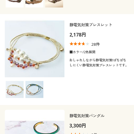
カタログ無料プレゼント
年代
レギュラー
会員メニュー
シーズン
20代
30代
静電気対策ブレスレット
マイページ
2,178円
価格
春
秋
～
円
絞込
40代
50代
28
件
閲覧履歴
閉じる
■カラー/2色展開
冬
おしゃれしながら静電気対策!ぱちぱち
お気に入り
しにくい静電気対策ブレスレットです。
サポート
ご利用ガイド
よくある質問とお問い合わせ
静電気対策バングル
3,300円