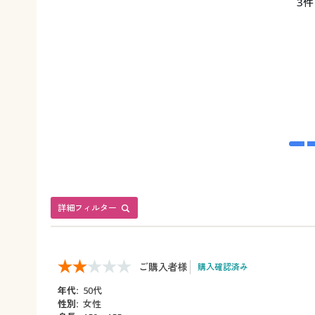
3件
詳細フィルター
ご購入者様
購入確認済み
年代:
50代
性別:
女性