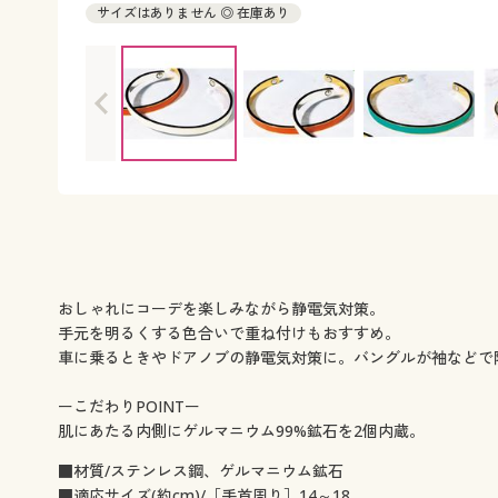
サイズはありません ◎ 在庫あり
おしゃれにコーデを楽しみながら静電気対策。
手元を明るくする色合いで重ね付けもおすすめ。
車に乗るときやドアノブの静電気対策に。バングルが袖などで
ーこだわりPOINTー
肌にあたる内側にゲルマニウム99%鉱石を2個内蔵。
■材質/ステンレス鋼、ゲルマニウム鉱石
■適応サイズ(約cm)/［手首周り］14～18