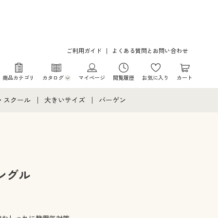
ご利用ガイド
よくある質問とお問い合わせ
商品カテゴリ
カタログ
マイページ
閲覧履歴
お気に入り
カート
カタログ・チラシからのご注文
・スクール
大きいサイズ
バーゲン
デジタルカタログ
て
・スクールすべて
大きいサイズ通販すべて
バーゲンセール
カタログ無料プレゼント
メント
・学生服
大きいサイズ レディース服
シークレットセール
ニア・ティーンズ下着
大きいサイズ レディース下着
ングル
大きいサイズ メンズ