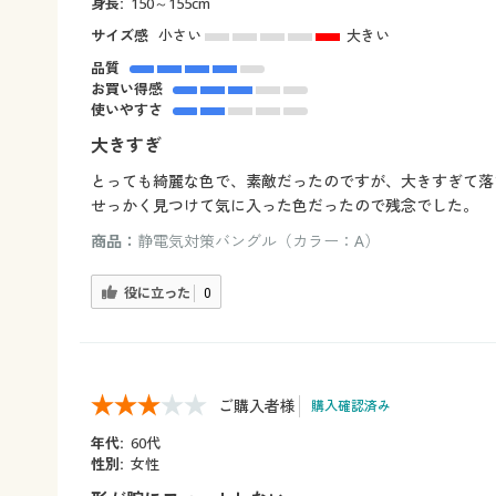
身長:
150～155cm
サイズ感
小さい
大きい
品質
お買い得感
使いやすさ
大きすぎ
とっても綺麗な色で、素敵だったのですが、大きすぎて落
せっかく見つけて気に入った色だったので残念でした。
商品：
静電気対策バングル（カラー：A）
役に立った
0
ご購入者様
購入確認済み
年代:
60代
性別:
女性