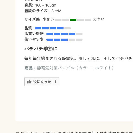
身長:
160～165cm
普段のサイズ:
Ｓ〜М
サイズ感
小さい
大きい
品質
お買い得感
使いやすさ
パチパチ季節に
毎年毎年悩まされる静電気。おしゃれに、そしてパチパチ
商品：
静電気対策バングル（カラー：ホワイト）
役に立った
1