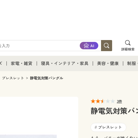
詳細検索
ズ
家電・雑貨
寝具・インテリア・家具
美容・健康
制服
て
ズ通販すべて
家電・雑貨すべて
寝具・インテリア・家具通販すべて
美容・健康通販すべ
制服
ブレスレット
静電気対策バングル
ズファッション
家電
家具・収納
美容・健康・サプリ
制服
3件
ズ下着
キッチン・雑貨・日用品
寝具・ベッド
ジュ
静電気対策バ
着
カーテン・ラグ・ファブリック
ブレスレット
#